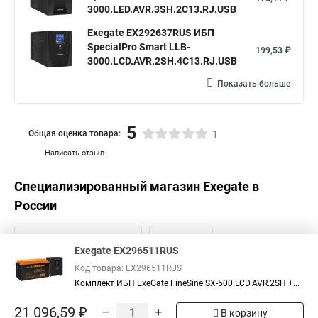
3000.LED.AVR.3SH.2C13.RJ.USB
Exegate EX292637RUS ИБП
SpecialPro Smart LLB-
199,53 ₽
3000.LCD.AVR.2SH.4C13.RJ.USB
Показать больше
5
Общая оценка товара:
1
Написать отзыв
Специализированный магазин
Exegate
в
России
Exegate EX296511RUS
Код товара: EX296511RUS
Комплект ИБП ExeGate FineSine SX-500.LCD.AVR.2SH +...
21 096,59 ₽
–
+
В корзину