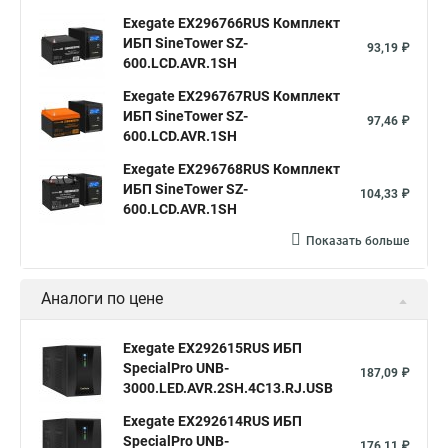
Exegate EX296766RUS Комплект
ИБП SineTower SZ-
93,19 ₽
600.LCD.AVR.1SH
Exegate EX296767RUS Комплект
ИБП SineTower SZ-
97,46 ₽
600.LCD.AVR.1SH
Exegate EX296768RUS Комплект
ИБП SineTower SZ-
104,33 ₽
600.LCD.AVR.1SH
Показать больше
Аналоги по цене
Exegate EX292615RUS ИБП
SpecialPro UNB-
187,09 ₽
3000.LED.AVR.2SH.4C13.RJ.USB
Exegate EX292614RUS ИБП
SpecialPro UNB-
176,11 ₽