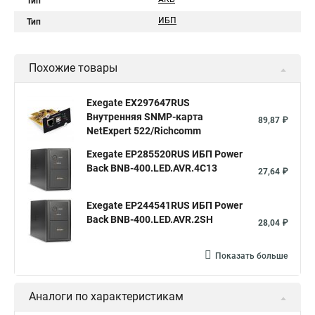
Тип
ИБП
Тип
Похожие товары
Exegate EX297647RUS
Внутренняя SNMP-карта
89,87 ₽
NetExpert 522/Richcomm
Exegate EP285520RUS ИБП Power
Back BNB-400.LED.AVR.4C13
27,64 ₽
Exegate EP244541RUS ИБП Power
Back BNB-400.LED.AVR.2SH
28,04 ₽
Показать больше
Аналоги по характеристикам