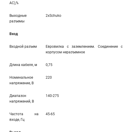
AC),%
Выходные
2xSchuko
разъемы
Вход
Входной разъем
Евровилка с заземлением. Соединение с
корпусом неразъемное
Длина кабеля, м
0,75
Номинальное
220
напряжение, В
Диапазон
140-275
напряжений, В
Частота на
45-65
входе, Гц