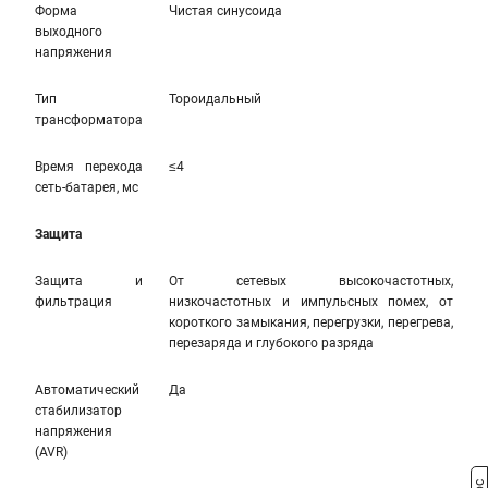
Форма
Чистая синусоида
выходного
напряжения
Тип
Тороидальный
трансформатора
Время перехода
≤4
сеть-батарея, мс
Защита
Защита и
От сетевых высокочастотных,
фильтрация
низкочастотных и импульсных помех, от
короткого замыкания, перегрузки, перегрева,
перезаряда и глубокого разряда
Автоматический
Да
стабилизатор
напряжения
(AVR)