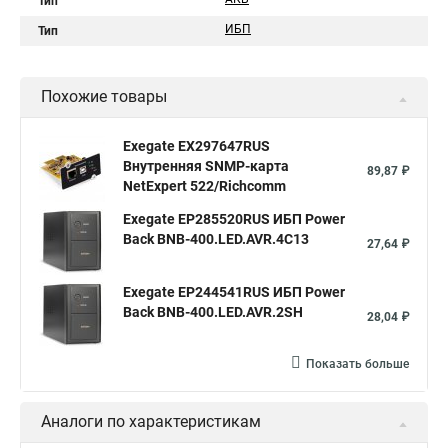
Тип
ИБП
Тип
Похожие товары
Exegate EX297647RUS
Внутренняя SNMP-карта
89,87 ₽
NetExpert 522/Richcomm
Exegate EP285520RUS ИБП Power
Back BNB-400.LED.AVR.4C13
27,64 ₽
Exegate EP244541RUS ИБП Power
Back BNB-400.LED.AVR.2SH
28,04 ₽
Показать больше
Аналоги по характеристикам