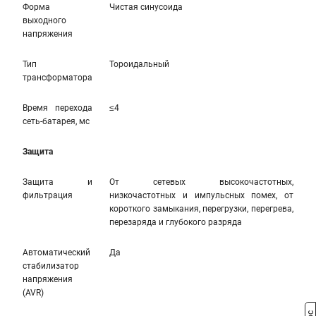
Форма
Чистая синусоида
выходного
напряжения
Тип
Тороидальный
трансформатора
Время перехода
≤4
сеть-батарея, мс
Защита
Защита и
От сетевых высокочастотных,
фильтрация
низкочастотных и импульсных помех, от
короткого замыкания, перегрузки, перегрева,
перезаряда и глубокого разряда
Автоматический
Да
стабилизатор
напряжения
(AVR)