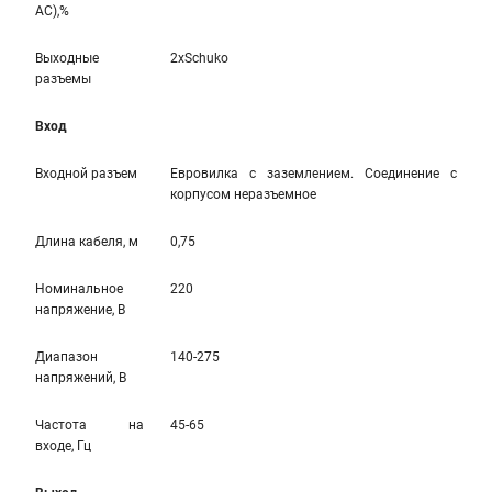
AC),%
Выходные
2xSchuko
разъемы
Вход
Входной разъем
Евровилка с заземлением. Соединение с
корпусом неразъемное
Длина кабеля, м
0,75
Номинальное
220
напряжение, В
Диапазон
140-275
напряжений, В
Частота на
45-65
входе, Гц