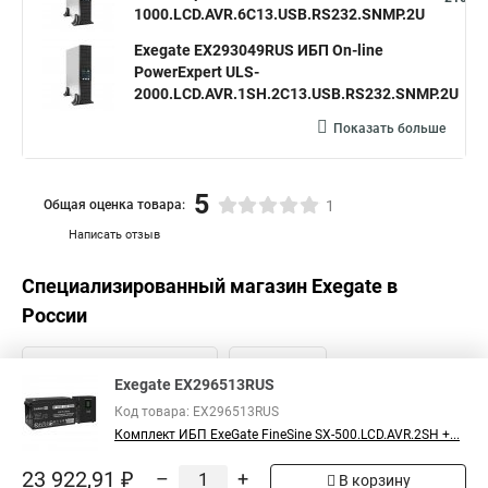
1000.LCD.AVR.6C13.USB.RS232.SNMP.2U
Exegate EX293049RUS ИБП On-line
PowerExpert ULS-
3
2000.LCD.AVR.1SH.2C13.USB.RS232.SNMP.2U
Показать больше
5
Общая оценка товара:
1
Написать отзыв
Специализированный магазин
Exegate
в
России
Exegate EX296513RUS
Код товара: EX296513RUS
Комплект ИБП ExeGate FineSine SX-500.LCD.AVR.2SH +...
23 922,91 ₽
–
+
В корзину