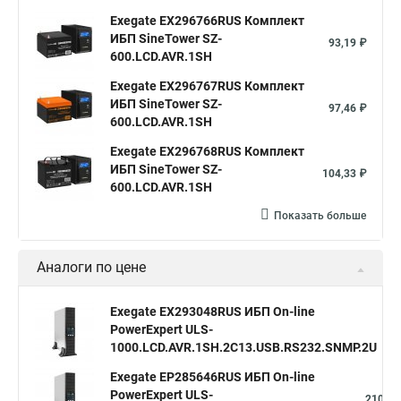
Exegate EX296766RUS Комплект
ИБП SineTower SZ-
93,19 ₽
600.LCD.AVR.1SH
Exegate EX296767RUS Комплект
ИБП SineTower SZ-
97,46 ₽
600.LCD.AVR.1SH
Exegate EX296768RUS Комплект
ИБП SineTower SZ-
104,33 ₽
600.LCD.AVR.1SH
Показать больше
Аналоги по цене
Exegate EX293048RUS ИБП On-line
PowerExpert ULS-
2
1000.LCD.AVR.1SH.2C13.USB.RS232.SNMP.2U
Exegate EP285646RUS ИБП On-line
PowerExpert ULS-
210,75