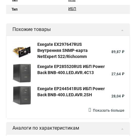
Тип
ИБП
Тип
Похожие товары
Exegate EX297647RUS
Внутренняя SNMP-карта
89,87 ₽
NetExpert 522/Richcomm
Exegate EP285520RUS ИБП Power
Back BNB-400.LED.AVR.4C13
27,64 ₽
Exegate EP244541RUS ИБП Power
Back BNB-400.LED.AVR.2SH
28,04 ₽
Показать больше
Аналоги по характеристикам