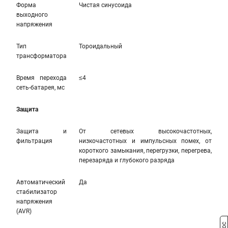
Форма
Чистая синусоида
выходного
напряжения
Тип
Тороидальный
трансформатора
Время перехода
≤4
сеть-батарея, мс
Защита
Защита и
От сетевых высокочастотных,
фильтрация
низкочастотных и импульсных помех, от
короткого замыкания, перегрузки, перегрева,
перезаряда и глубокого разряда
Автоматический
Да
стабилизатор
напряжения
(AVR)