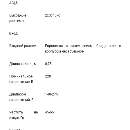
AC),%
Выходные
2xSchuko
разъемы
Вход
Входной разъем
Евровилка с заземлением. Соединение с
корпусом неразъемное
Длина кабеля, м
0,75
Номинальное
220
напряжение, В
Диапазон
140-275
напряжений, В
Частота на
45-65
входе, Гц