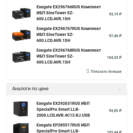
Exegate EX296766RUS Комплект
ИБП SineTower SZ-
93,19 ₽
600.LCD.AVR.1SH
Exegate EX296767RUS Комплект
ИБП SineTower SZ-
97,46 ₽
600.LCD.AVR.1SH
Exegate EX296768RUS Комплект
ИБП SineTower SZ-
104,33 ₽
600.LCD.AVR.1SH
Показать больше
Аналоги по цене
Exegate EX292631RUS ИБП
SpecialPro Smart LLB-
93,05 ₽
2000.LCD.AVR.4C13.RJ.USB
Exegate EP285517RUS ИБП
SpecialPro Smart LLB-
102,44 ₽