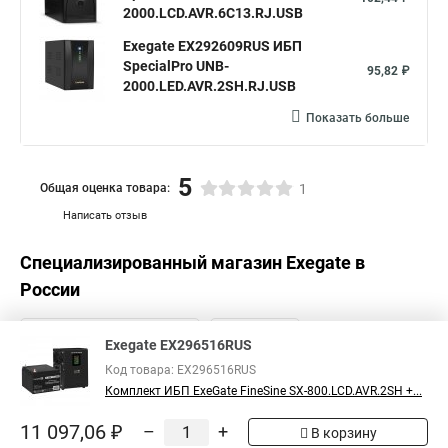
2000.LCD.AVR.6C13.RJ.USB
Exegate EX292609RUS ИБП
SpecialPro UNB-
95,82 ₽
2000.LED.AVR.2SH.RJ.USB
Показать больше
5
Общая оценка товара:
1
Написать отзыв
Специализированный магазин
Exegate
в
России
Exegate EX296516RUS
Код товара: EX296516RUS
Комплект ИБП ExeGate FineSine SX-800.LCD.AVR.2SH +...
11 097,06 ₽
–
+
В корзину