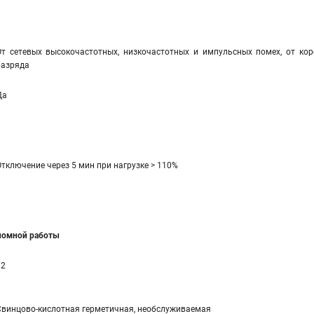
От сетевых высокочастотных, низкочастотных и импульсных помех, от коро
разряда
Да
Отключение через 5 мин при нагрузке > 110%
ономной работы
12
Свинцово-кислотная герметичная, необслуживаемая