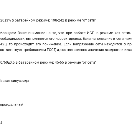
220±3% в батарейном режиме; 198-242 в режиме "от сети"
Обращаем Ваше внимание на то, что при работе ИБП в режиме «от сети» 
необходимости, выполняется его корректировка. Если напряжение в сети ниж
242В, то происходит его понижение. Если напряжение сети находится в пр
соответствует требованиям ГОСТ, и, соответственно значения входного и вы
50/60±0.5 в батарейном режиме; 45-65 в режиме "от сети"
Чистая синусоида
Тороидальный
≤4