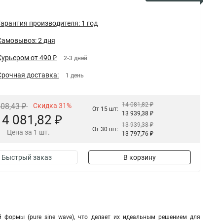
Гарантия производителя: 1 год
Самовывоз: 2 дня
Курьером от 490 ₽
2-3 дней
Срочная доставка:
1 день
14 081,82 ₽
408,43 ₽
Скидка 31%
От 15 шт:
13 939,38 ₽
14 081,82 ₽
13 939,38 ₽
От 30 шт:
Цена за 1 шт.
13 797,76 ₽
Быстрый заказ
В корзину
 формы (pure sine wave), что делает их идеальным решением для