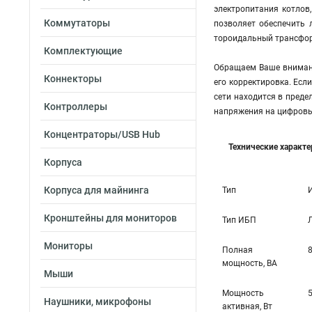
электропитания котлов
Коммутаторы
позволяет обеспечить 
тороидальный трансформ
Комплектующие
Обращаем Ваше внимани
Коннекторы
его корректировка. Есл
сети находится в преде
Контроллеры
напряжения на цифровы
Концентраторы/USB Hub
Технические характ
Корпуса
Корпуса для майнинга
Тип
Кронштейны для мониторов
Тип ИБП
Мониторы
Полная
мощность, ВА
Мыши
Мощность
Наушники, микрофоны
активная, Вт