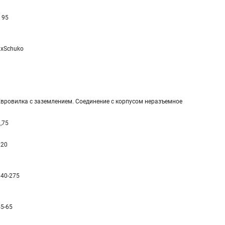
 95
2xSchuko
Евровилка с заземлением. Соединение с корпусом неразъемное
,75
220
140-275
45-65