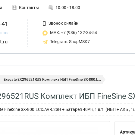
а
Контакты
10.00 - 18.00
-41
Звонок онлайн
MAX: +7 (936) 132-34-54
онок
t.ru
Telegram: ShopMSK7
Exegate EX296521RUS Комплект ИБП FineSine SX-800.L...
296521RUS Комплект ИБП FineSine S
 FineSine SX-800.LCD.AVR.2SH + Батарея 40Aч, 1 шт. (ИБП + АКБ , 1
Артику