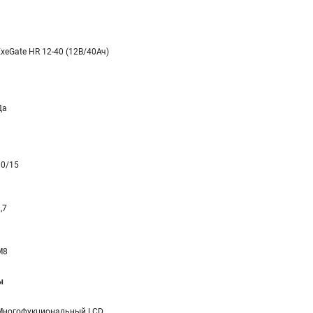
xeGate HR 12-40 (12В/40Ач)
Да
10/15
,7
M8
ы
Многофукциональный LCD