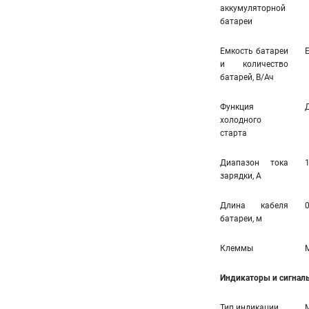
аккумуляторной
батареи
Емкость батареи
E
и количество
батарей, В/Ач
Функция
холодного
старта
Диапазон тока
зарядки, А
Длина кабеля
0
батареи, м
Клеммы
Индикаторы и сигнал
Тип индикации