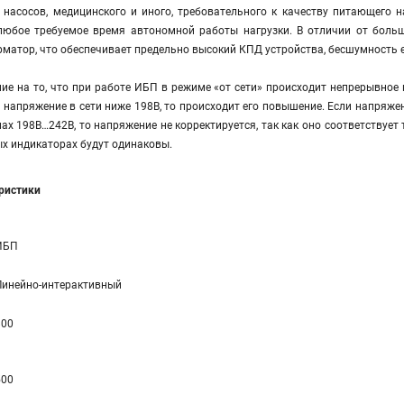
, насосов, медицинского и иного, требовательного к качеству питающего
любое требуемое время автономной работы нагрузки. В отличии от больш
атор, что обеспечивает предельно высокий КПД устройства, бесшумность ег
е на то, что при работе ИБП в режиме «от сети» происходит непрерывное 
и напряжение в сети ниже 198В, то происходит его повышение. Если напряже
лах 198В…242В, то напряжение не корректируется, так как оно соответствует
х индикаторах будут одинаковы.
еристики
ИБП
Линейно-интерaктивный
800
500