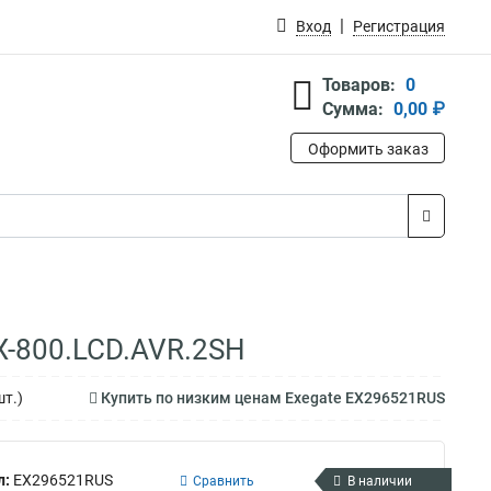
Вход
Регистрация
Товаров:
0
Сумма:
0,00 ₽
Оформить заказ
X-800.LCD.AVR.2SH
шт.)
Купить по низким ценам Exegate EX296521RUS
л:
EX296521RUS
Сравнить
В наличии