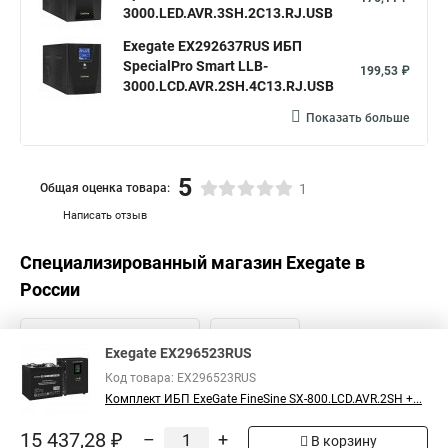
3000.LED.AVR.3SH.2C13.RJ.USB
Exegate EX292637RUS ИБП
SpecialPro Smart LLB-
199,53 ₽
3000.LCD.AVR.2SH.4C13.RJ.USB
Показать больше
5
Общая оценка товара:
1
Написать отзыв
Специализированный магазин
Exegate
в
России
Exegate EX296523RUS
Код товара: EX296523RUS
Комплект ИБП ExeGate FineSine SX-800.LCD.AVR.2SH +...
15 437,28 ₽
–
+
В корзину