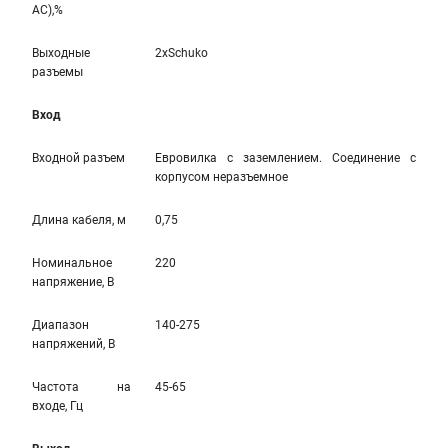
AC),%
Выходные
2xSchuko
разъемы
Вход
Входной разъем
Евровилка с заземлением. Соединение с
корпусом неразъемное
Длина кабеля, м
0,75
Номинальное
220
напряжение, В
Диапазон
140-275
напряжений, В
Частота на
45-65
входе, Гц