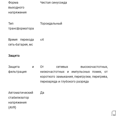
Форма
Чистая синусоида
выходного
напряжения
Тип
Тороидальный
трансформатора
Время перехода
≤4
сеть-батарея, мс
Защита
Защита и
От сетевых высокочастотных,
фильтрация
низкочастотных и импульсных помех, от
короткого замыкания, перегрузки, перегрева,
перезаряда и глубокого разряда
Автоматический
Да
стабилизатор
напряжения
(AVR)