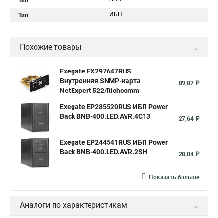
Тип
ИБП
Тип
Похожие товары
Exegate EX297647RUS
Внутренняя SNMP-карта
89,87 ₽
NetExpert 522/Richcomm
Exegate EP285520RUS ИБП Power
Back BNB-400.LED.AVR.4C13
27,64 ₽
Exegate EP244541RUS ИБП Power
Back BNB-400.LED.AVR.2SH
28,04 ₽
Показать больше
Аналоги по характеристикам