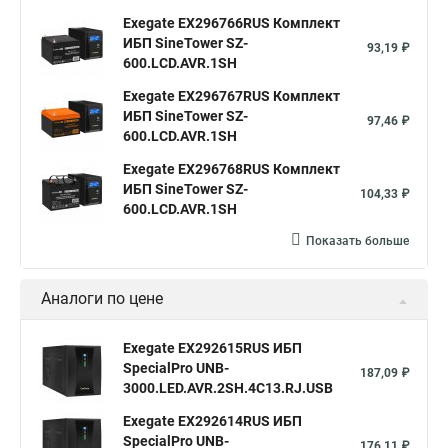
Exegate EX296766RUS Комплект
ИБП SineTower SZ-
93,19 ₽
600.LCD.AVR.1SH
Exegate EX296767RUS Комплект
ИБП SineTower SZ-
97,46 ₽
600.LCD.AVR.1SH
Exegate EX296768RUS Комплект
ИБП SineTower SZ-
104,33 ₽
600.LCD.AVR.1SH
Показать больше
Аналоги по цене
Exegate EX292615RUS ИБП
SpecialPro UNB-
187,09 ₽
3000.LED.AVR.2SH.4C13.RJ.USB
Exegate EX292614RUS ИБП
SpecialPro UNB-
176,11 ₽