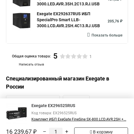
3000.LED.AVR.3SH.2C13.RJ.USB
Exegate EX292637RUS ИБП
SpecialPro Smart LLB-
205,76 ₽
3000.LCD.AVR.2SH.4C13.RJ.USB
Показать больше
5
Общая оценка товара:
1
Написать отзыв
Специализированный магазин
Exegate
в
России
Exegate EX296525RUS
Код товара: EX296525RUS
Комплект ИБП ExeGate FineSine SX-800.LCD.AVR.2SH +...
16 239,67 ₽
–
+
В корзину