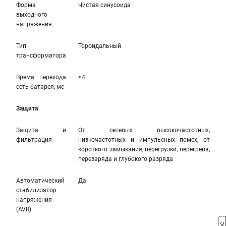
Форма
Чистая синусоида
выходного
напряжения
Тип
Тороидальный
трансформатора
Время перехода
≤4
сеть-батарея, мс
Защита
Защита и
От сетевых высокочастотных,
фильтрация
низкочастотных и импульсных помех, от
короткого замыкания, перегрузки, перегрева,
перезаряда и глубокого разряда
Автоматический
Да
стабилизатор
напряжения
(AVR)