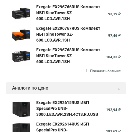
Exegate EX296766RUS Комплект
ИБП SineTower SZ-
93,19 ₽
600.LCD.AVR.1SH
Exegate EX296767RUS Комплект
ИБП SineTower SZ-
97,46 ₽
600.LCD.AVR.1SH
Exegate EX296768RUS Комплект
ИБП SineTower SZ-
104,33 ₽
600.LCD.AVR.1SH
Показать больше
Аналоги по цене
Exegate EX292615RUS ИБП
SpecialPro UNB-
192,94 ₽
3000.LED.AVR.2SH.4C13.RJ.USB
Exegate EX292614RUS ИБП
SpecialPro UNB-
181,62 ₽