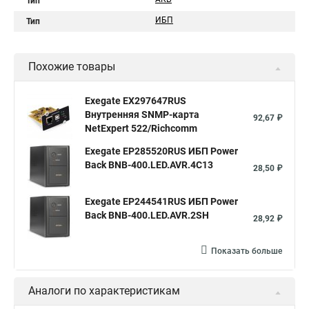
Тип
ИБП
Тип
Похожие товары
Exegate EX297647RUS
Внутренняя SNMP-карта
92,67 ₽
NetExpert 522/Richcomm
Exegate EP285520RUS ИБП Power
Back BNB-400.LED.AVR.4C13
28,50 ₽
Exegate EP244541RUS ИБП Power
Back BNB-400.LED.AVR.2SH
28,92 ₽
Показать больше
Аналоги по характеристикам