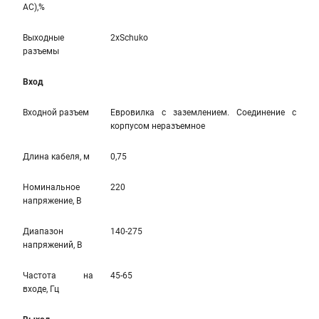
AC),%
Выходные
2xSchuko
разъемы
Вход
Входной разъем
Евровилка с заземлением. Соединение с
корпусом неразъемное
Длина кабеля, м
0,75
Номинальное
220
напряжение, В
Диапазон
140-275
напряжений, В
Частота на
45-65
входе, Гц