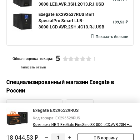
3000.LED.AVR.3SH.2C13.RJ.USB
Exegate EX292637RUS ИБП
SpecialPro Smart LLB-
199,53 ₽
3000.LCD.AVR.2SH.4C13.RJ.USB
Показать больше
5
Общая оценка товара:
1
Написать отзыв
Специализированный магазин
Exegate
в
России
Exegate EX296529RUS
Код товара: EX296529RUS
Комплект ИБП ExeGate FineSine SX-800.LCD.AVR.2SH +...
18 044,53 ₽
–
+
В корзину