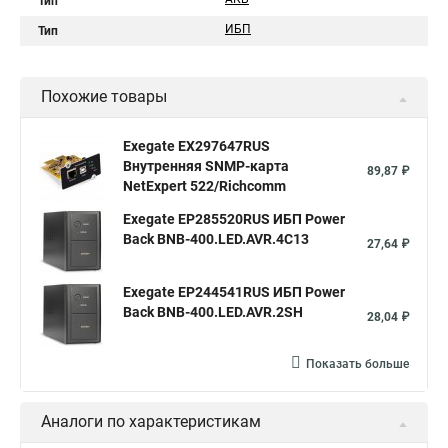
Тип
ИБП
Тип
Похожие товары
Exegate EX297647RUS
Внутренняя SNMP-карта
89,87 ₽
NetExpert 522/Richcomm
Exegate EP285520RUS ИБП Power
Back BNB-400.LED.AVR.4C13
27,64 ₽
Exegate EP244541RUS ИБП Power
Back BNB-400.LED.AVR.2SH
28,04 ₽
Показать больше
Аналоги по характеристикам