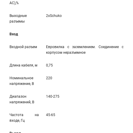
AC),%
Выходные
2xSchuko
разъемы
Вход
Входной разъем
Евровилка с заземлением. Соединение с
корпусом неразъемное
Длина кабеля, м
0,75
Номинальное
220
напряжение, В
Диапазон
140-275
напряжений, В
Частота на
45-65
входе, Гц