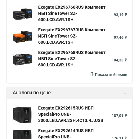
Exegate EX296766RUS Комплект
ИБП SineTower SZ-
93,19 ₽
600.LCD.AVR.1SH
Exegate EX296767RUS Комплект
ИБП SineTower SZ-
97,46 ₽
600.LCD.AVR.1SH
Exegate EX296768RUS Комплект
ИБП SineTower SZ-
104,33 ₽
600.LCD.AVR.1SH
Показать больше
Аналоги по цене
Exegate EX292615RUS ИБП
SpecialPro UNB-
187,09 ₽
3000.LED.AVR.2SH.4C13.RJ.USB
Exegate EX292614RUS ИБП
SpecialPro UNB-
176,11 ₽