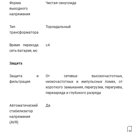
Форма
Чистая синусоида
выходного
напряжения
Тип
Тороидальный
трансформатора
Время перехода
≤4
сеть-батарея, мс
Защита
Защита и
От сетевых высокочастотных,
фильтрация
низкочастотных и импульсных помех, от
короткого замыкания, перегрузки, перегрева,
перезаряда и глубокого разряда
Автоматический
Да
стабилизатор
напряжения
(AVR)