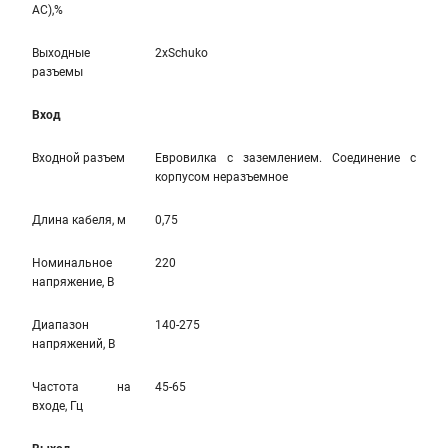
AC),%
Выходные
2xSchuko
разъемы
Вход
Входной разъем
Евровилка с заземлением. Соединение с
корпусом неразъемное
Длина кабеля, м
0,75
Номинальное
220
напряжение, В
Диапазон
140-275
напряжений, В
Частота на
45-65
входе, Гц