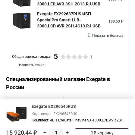
3000.LED.AVR.3SH.2C13.RJ.USB
Exegate EX292637RUS ИБП
SpecialPro Smart LLB-
199,53 ₽
3000.LCD.AVR.2SH.4C13.RJ.USB
Показать больше
5
Общая оценка товара:
1
Написать отзыв
Специализированный магазин
Exegate
в
России
Exegate EX296545RUS
Код товара: EX296545RUS
Комплект ИБП ExeGate FineSine SX-1000.LCD.AVR.2SH...
15 920,44 ₽
–
+
В корзину