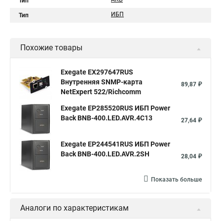
Тип
ИБП
Тип
Похожие товары
Exegate EX297647RUS
Внутренняя SNMP-карта
89,87 ₽
NetExpert 522/Richcomm
Exegate EP285520RUS ИБП Power
Back BNB-400.LED.AVR.4C13
27,64 ₽
Exegate EP244541RUS ИБП Power
Back BNB-400.LED.AVR.2SH
28,04 ₽
Показать больше
Аналоги по характеристикам