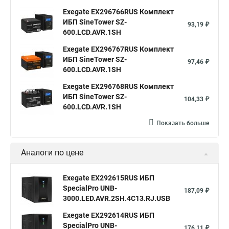
Exegate EX296766RUS Комплект
ИБП SineTower SZ-
93,19 ₽
600.LCD.AVR.1SH
Exegate EX296767RUS Комплект
ИБП SineTower SZ-
97,46 ₽
600.LCD.AVR.1SH
Exegate EX296768RUS Комплект
ИБП SineTower SZ-
104,33 ₽
600.LCD.AVR.1SH
Показать больше
Аналоги по цене
Exegate EX292615RUS ИБП
SpecialPro UNB-
187,09 ₽
3000.LED.AVR.2SH.4C13.RJ.USB
Exegate EX292614RUS ИБП
SpecialPro UNB-
176,11 ₽