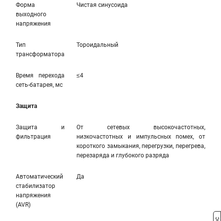
Форма
Чистая синусоида
выходного
напряжения
Тип
Тороидальный
трансформатора
Время перехода
≤4
сеть-батарея, мс
Защита
Защита и
От сетевых высокочастотных,
фильтрация
низкочастотных и импульсных помех, от
короткого замыкания, перегрузки, перегрева,
перезаряда и глубокого разряда
Автоматический
Да
стабилизатор
напряжения
(AVR)