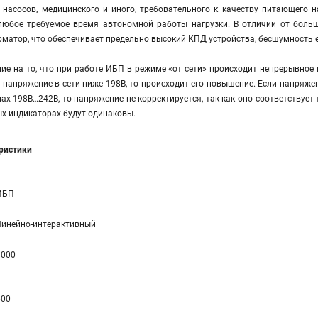
, насосов, медицинского и иного, требовательного к качеству питающего
любое требуемое время автономной работы нагрузки. В отличии от больш
атор, что обеспечивает предельно высокий КПД устройства, бесшумность ег
е на то, что при работе ИБП в режиме «от сети» происходит непрерывное 
и напряжение в сети ниже 198В, то происходит его повышение. Если напряже
лах 198В…242В, то напряжение не корректируется, так как оно соответствует
х индикаторах будут одинаковы.
еристики
ИБП
Линейно-интерaктивный
1000
600