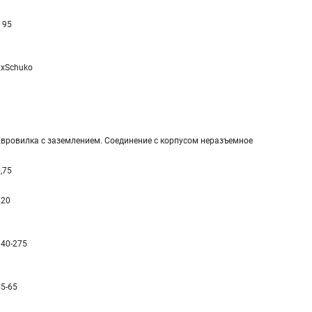
 95
2xSchuko
Евровилка с заземлением. Соединение с корпусом неразъемное
,75
220
140-275
45-65