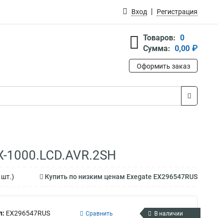
Вход
Регистрация
Товаров:
0
Сумма:
0,00 ₽
Оформить заказ
X-1000.LCD.AVR.2SH
1шт.)
Купить по низким ценам Exegate EX296547RUS
л:
EX296547RUS
Сравнить
В наличии