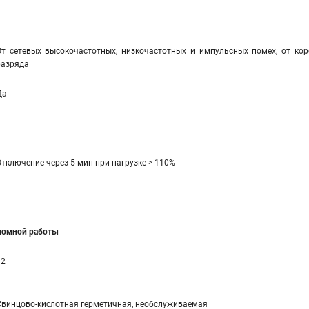
От сетевых высокочастотных, низкочастотных и импульсных помех, от коро
разряда
Да
Отключение через 5 мин при нагрузке > 110%
ономной работы
12
Свинцово-кислотная герметичная, необслуживаемая