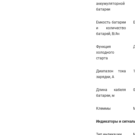
аккумуляторной
батареи
Емкость батареи
E
и количество
батарей, В/Ач
Функция
холодного
старта
Диапазон тока
зарядки, А
Длина кабеля
0
батареи, м
Клеммы
Индикаторы и сигнал
Тип индикации