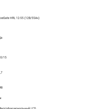
xeGate HRL 12-55 (12В/55Ач)
Да
10/15
,7
M8
ы
Многофукциональный LCD