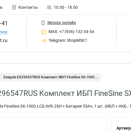
а
Контакты
10.00 - 18.00
-41
Звонок онлайн
MAX: +7 (936) 132-34-54
онок
t.ru
Telegram: ShopMSK7
Exegate EX296547RUS Комплект ИБП FineSine SX-1000....
296547RUS Комплект ИБП FineSine S
 FineSine SX-1000.LCD.AVR.2SH + Батарея 55Aч, 1 шт. (ИБП + АКБ , 
Артику