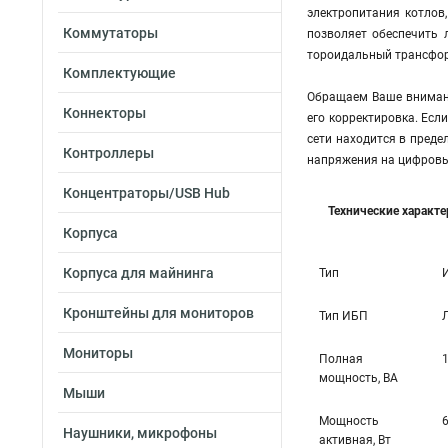
электропитания котлов
Коммутаторы
позволяет обеспечить 
тороидальный трансформ
Комплектующие
Обращаем Ваше внимани
Коннекторы
его корректировка. Есл
сети находится в преде
Контроллеры
напряжения на цифровы
Концентраторы/USB Hub
Технические характ
Корпуса
Корпуса для майнинга
Тип
Кронштейны для мониторов
Тип ИБП
Мониторы
Полная
мощность, ВА
Мыши
Мощность
Наушники, микрофоны
активная, Вт