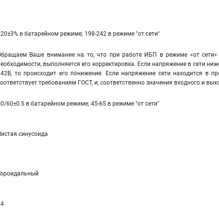
220±3% в батарейном режиме; 198-242 в режиме "от сети"
Обращаем Ваше внимание на то, что при работе ИБП в режиме «от сети» 
необходимости, выполняется его корректировка. Если напряжение в сети ниж
242В, то происходит его понижение. Если напряжение сети находится в пр
соответствует требованиям ГОСТ, и, соответственно значения входного и вы
50/60±0.5 в батарейном режиме; 45-65 в режиме "от сети"
Чистая синусоида
Тороидальный
≤4