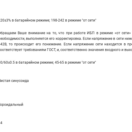
220±3% в батарейном режиме; 198-242 в режиме "от сети"
Обращаем Ваше внимание на то, что при работе ИБП в режиме «от сети» 
необходимости, выполняется его корректировка. Если напряжение в сети ниж
242В, то происходит его понижение. Если напряжение сети находится в пр
соответствует требованиям ГОСТ, и, соответственно значения входного и вы
50/60±0.5 в батарейном режиме; 45-65 в режиме "от сети"
Чистая синусоида
Тороидальный
≤4