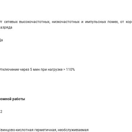
От сетевых высокочастотных, низкочастотных и импульсных помех, от коро
разряда
Да
Отключение через 5 мин при нагрузке > 110%
ономной работы
12
Свинцово-кислотная герметичная, необслуживаемая