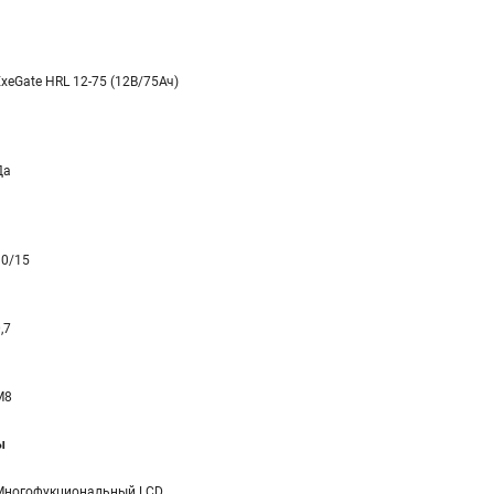
xeGate HRL 12-75 (12В/75Ач)
Да
10/15
,7
M8
ы
Многофукциональный LCD