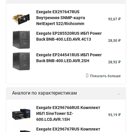
Exegate EX297647RUS
Внутренняя SNMP-карта
92,67 ₽
NetExpert 522/Richcomm
Exegate EP285520RUS ИБП Power
Back BNB-400.LED.AVR.4C13
28,50 ₽
Exegate EP244541RUS ИБП Power
Back BNB-400.LED.AVR.2SH
28,92 ₽
Показать больше
Аналоги по характеристикам
Exegate EX296766RUS Комплект
ИБП SineTower SZ-
93,19 ₽
600.LCD.AVR.1SH
Exegate EX296767RUS Комплект