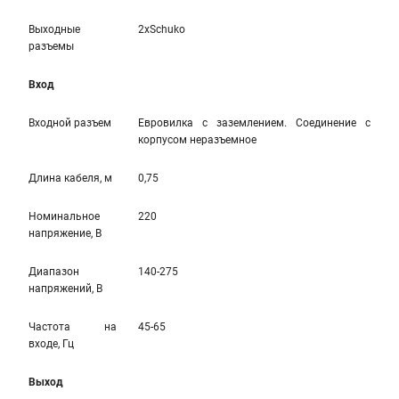
Выходные
2xSchuko
разъемы
Вход
Входной разъем
Евровилка с заземлением. Соединение с
корпусом неразъемное
Длина кабеля, м
0,75
Номинальное
220
напряжение, В
Диапазон
140-275
напряжений, В
Частота на
45-65
входе, Гц
Выход