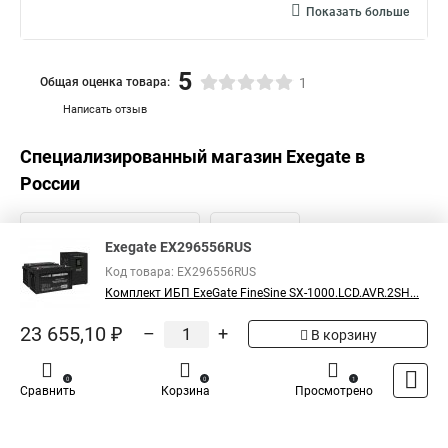
Показать больше
5
Общая оценка товара:
1
Написать отзыв
Специализированный магазин
Exegate
в
России
Exegate EX296556RUS
Код товара: EX296556RUS
Комплект ИБП ExeGate FineSine SX-1000.LCD.AVR.2SH...
23 655,10 ₽
–
+
В корзину
0
0
1
Сравнить
Корзина
Просмотрено
Каталог
Оплата
Доставка
Контакты
Войти