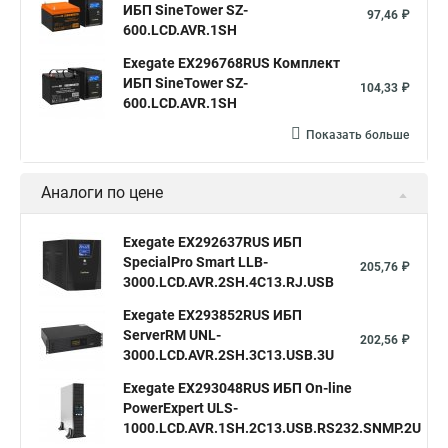
ИБП SineTower SZ-
97,46 ₽
600.LCD.AVR.1SH
Exegate EX296768RUS Комплект
ИБП SineTower SZ-
104,33 ₽
600.LCD.AVR.1SH
Показать больше
Аналоги по цене
Exegate EX292637RUS ИБП
SpecialPro Smart LLB-
205,76 ₽
3000.LCD.AVR.2SH.4C13.RJ.USB
Exegate EX293852RUS ИБП
ServerRM UNL-
202,56 ₽
3000.LCD.AVR.2SH.3C13.USB.3U
Exegate EX293048RUS ИБП On-line
PowerExpert ULS-
2
1000.LCD.AVR.1SH.2C13.USB.RS232.SNMP.2U