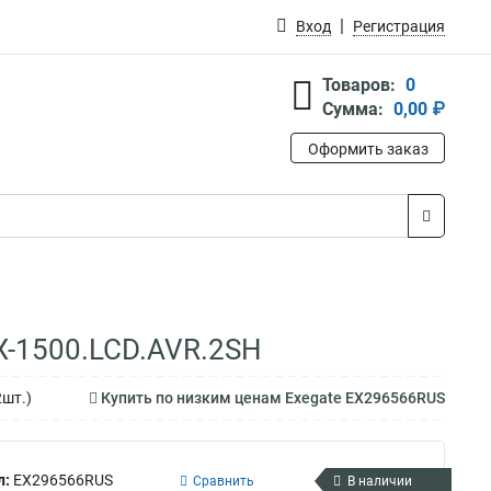
Вход
Регистрация
Товаров:
0
Сумма:
0,00 ₽
Оформить заказ
X-1500.LCD.AVR.2SH
2шт.)
Купить по низким ценам Exegate EX296566RUS
л:
EX296566RUS
Сравнить
В наличии