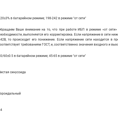
220±3% в батарейном режиме; 198-242 в режиме "от сети"
Обращаем Ваше внимание на то, что при работе ИБП в режиме «от сети» 
необходимости, выполняется его корректировка. Если напряжение в сети ниж
242В, то происходит его понижение. Если напряжение сети находится в пр
соответствует требованиям ГОСТ, и, соответственно значения входного и вы
50/60±0.5 в батарейном режиме; 45-65 в режиме "от сети"
Чистая синусоида
Тороидальный
≤4