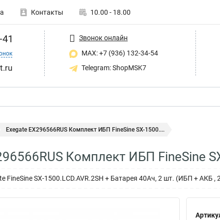
а
Контакты
10.00 - 18.00
-41
Звонок онлайн
MAX: +7 (936) 132-34-54
онок
t.ru
Telegram: ShopMSK7
Exegate EX296566RUS Комплект ИБП FineSine SX-1500....
296566RUS Комплект ИБП FineSine S
 FineSine SX-1500.LCD.AVR.2SH + Батарея 40Aч, 2 шт. (ИБП + АКБ , 
Артику