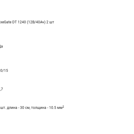
ExeGate DT 1240 (12В/40Ач) 2 шт
Да
10/15
,7
2
шт. длина - 30 см, толщина - 10.5 мм