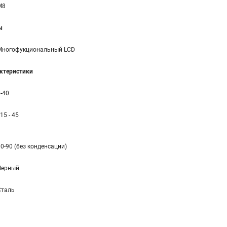
M8
ы
Многофукциональный LCD
ктеристики
-40
 15 - 45
0-90 (без конденсации)
Черный
Сталь