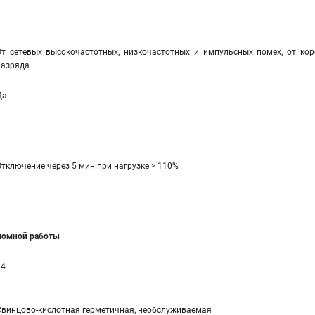
От сетевых высокочастотных, низкочастотных и импульсных помех, от коро
разряда
Да
Отключение через 5 мин при нагрузке > 110%
ономной работы
24
Свинцово-кислотная герметичная, необслуживаемая