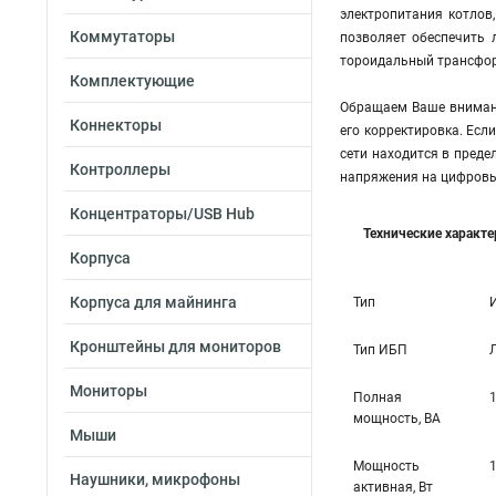
электропитания котлов
Коммутаторы
позволяет обеспечить 
тороидальный трансформ
Комплектующие
Обращаем Ваше внимани
Коннекторы
его корректировка. Есл
сети находится в преде
Контроллеры
напряжения на цифровы
Концентраторы/USB Hub
Технические характ
Корпуса
Корпуса для майнинга
Тип
Кронштейны для мониторов
Тип ИБП
Мониторы
Полная
мощность, ВА
Мыши
Мощность
Наушники, микрофоны
активная, Вт