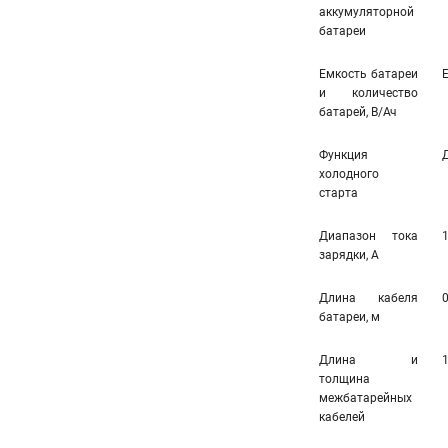
аккумуляторной
батареи
Емкость батареи
и количество
батарей, В/Ач
Функция
холодного
старта
Диапазон тока
зарядки, А
Длина кабеля
0
батареи, м
Длина и
1
толщина
межбатарейных
кабелей