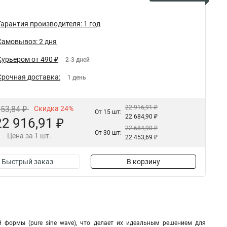
Гарантия производителя: 1 год
Самовывоз: 2 дня
Курьером от 490 ₽
2-3 дней
Срочная доставка:
1 день
22 916,91 ₽
153,84 ₽
Скидка 24%
От 15 шт:
22 684,90 ₽
22 916,91 ₽
22 684,90 ₽
От 30 шт:
Цена за 1 шт.
22 453,69 ₽
Быстрый заказ
В корзину
 формы (pure sine wave), что делает их идеальным решением для