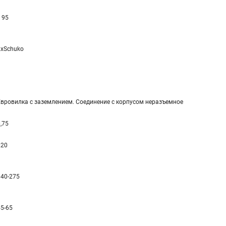
 95
2xSchuko
Евровилка с заземлением. Соединение с корпусом неразъемное
,75
220
140-275
45-65