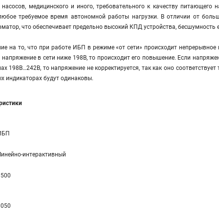
, насосов, медицинского и иного, требовательного к качеству питающего
любое требуемое время автономной работы нагрузки. В отличии от больш
атор, что обеспечивает предельно высокий КПД устройства, бесшумность ег
е на то, что при работе ИБП в режиме «от сети» происходит непрерывное 
и напряжение в сети ниже 198В, то происходит его повышение. Если напряже
лах 198В…242В, то напряжение не корректируется, так как оно соответствует
х индикаторах будут одинаковы.
еристики
ИБП
Линейно-интерaктивный
1500
1050