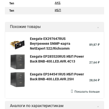
АКБ
Тип
ИБП
Тип
Похожие товары
Exegate EX297647RUS
Внутренняя SNMP-карта
89,87 ₽
NetExpert 522/Richcomm
Exegate EP285520RUS ИБП Power
Back BNB-400.LED.AVR.4C13
27,64 ₽
Exegate EP244541RUS ИБП Power
Back BNB-400.LED.AVR.2SH
28,04 ₽
Показать больше
Аналоги по характеристикам