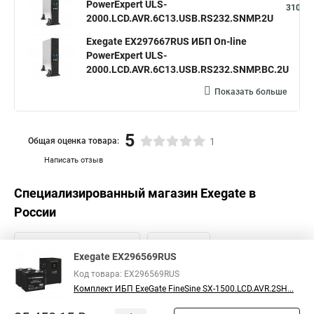
PowerExpert ULS-
310,96
2000.LCD.AVR.6C13.USB.RS232.SNMP.2U
Exegate EX297667RUS ИБП On-line
PowerExpert ULS-
31
2000.LCD.AVR.6C13.USB.RS232.SNMP.BC.2U
Показать больше
5
Общая оценка товара:
1
Написать отзыв
Специализированный магазин
Exegate
в
России
Exegate EX296569RUS
Код товара: EX296569RUS
Комплект ИБП ExeGate FineSine SX-1500.LCD.AVR.2SH...