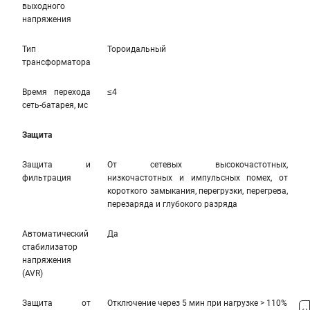
выходного
напряжения
Тип
Тороидальный
трансформатора
Время перехода
≤4
сеть-батарея, мс
Защита
Защита и
От сетевых высокочастотных,
фильтрация
низкочастотных и импульсных помех, от
короткого замыкания, перегрузки, перегрева,
перезаряда и глубокого разряда
Автоматический
Да
стабилизатор
напряжения
(AVR)
Защита от
Отключение через 5 мин при нагрузке > 110%