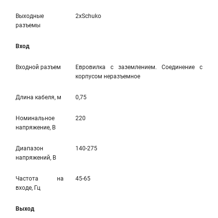
Выходные
2xSchuko
разъемы
Вход
Входной разъем
Евровилка с заземлением. Соединение с
корпусом неразъемное
Длина кабеля, м
0,75
Номинальное
220
напряжение, В
Диапазон
140-275
напряжений, В
Частота на
45-65
входе, Гц
Выход