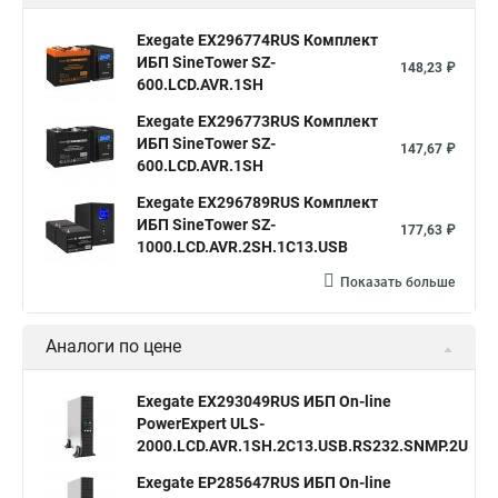
Exegate EX296774RUS Комплект
ИБП SineTower SZ-
148,23 ₽
600.LCD.AVR.1SH
Exegate EX296773RUS Комплект
ИБП SineTower SZ-
147,67 ₽
600.LCD.AVR.1SH
Exegate EX296789RUS Комплект
ИБП SineTower SZ-
177,63 ₽
1000.LCD.AVR.2SH.1C13.USB
Показать больше
Аналоги по цене
Exegate EX293049RUS ИБП On-line
PowerExpert ULS-
3
2000.LCD.AVR.1SH.2C13.USB.RS232.SNMP.2U
Exegate EP285647RUS ИБП On-line