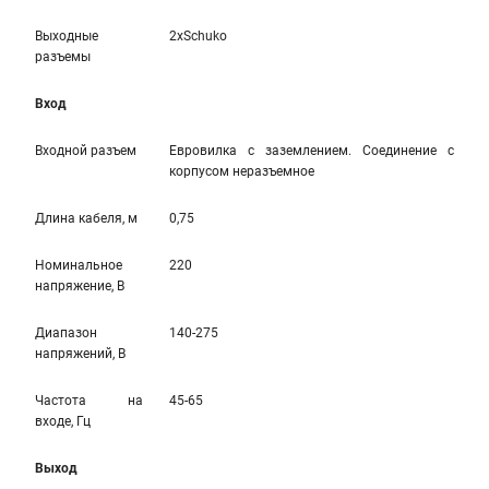
Выходные
2xSchuko
разъемы
Вход
Входной разъем
Евровилка с заземлением. Соединение с
корпусом неразъемное
Длина кабеля, м
0,75
Номинальное
220
напряжение, В
Диапазон
140-275
напряжений, В
Частота на
45-65
входе, Гц
Выход