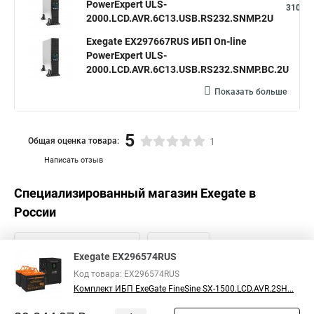
PowerExpert ULS-
310,96
2000.LCD.AVR.6C13.USB.RS232.SNMP.2U
Exegate EX297667RUS ИБП On-line
PowerExpert ULS-
31
2000.LCD.AVR.6C13.USB.RS232.SNMP.BC.2U
Показать больше
5
Общая оценка товара:
1
Написать отзыв
Специализированный магазин
Exegate
в
России
Exegate EX296574RUS
Код товара: EX296574RUS
Комплект ИБП ExeGate FineSine SX-1500.LCD.AVR.2SH...