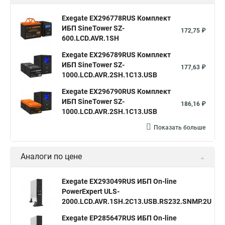
Exegate EX296778RUS Комплект
ИБП SineTower SZ-
172,75 ₽
600.LCD.AVR.1SH
Exegate EX296789RUS Комплект
ИБП SineTower SZ-
177,63 ₽
1000.LCD.AVR.2SH.1C13.USB
Exegate EX296790RUS Комплект
ИБП SineTower SZ-
186,16 ₽
1000.LCD.AVR.2SH.1C13.USB
Показать больше
Аналоги по цене
Exegate EX293049RUS ИБП On-line
PowerExpert ULS-
3
2000.LCD.AVR.1SH.2C13.USB.RS232.SNMP.2U
Exegate EP285647RUS ИБП On-line