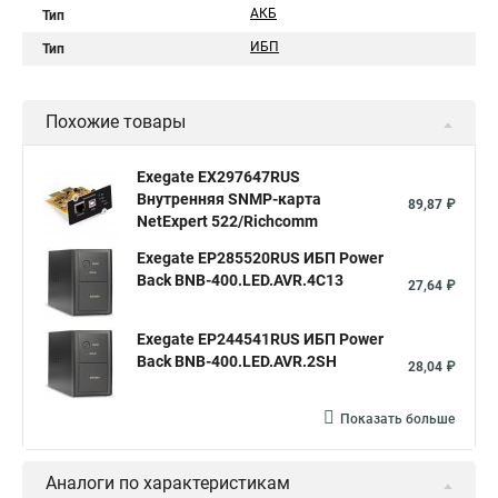
АКБ
Тип
ИБП
Тип
Похожие товары
Exegate EX297647RUS
Внутренняя SNMP-карта
89,87 ₽
NetExpert 522/Richcomm
Exegate EP285520RUS ИБП Power
Back BNB-400.LED.AVR.4C13
27,64 ₽
Exegate EP244541RUS ИБП Power
Back BNB-400.LED.AVR.2SH
28,04 ₽
Показать больше
Аналоги по характеристикам