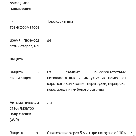
выходного
напряжения
Тип
Тороидальный
трансформатора
Время перехода
≤4
сеть-батарея, мс
Защита
Защита и
От сетевых высокочастотных,
фильтрация
низкочастотных и импульсных помех, от
короткого замыкания, перегрузки, перегрева,
перезаряда и глубокого разряда
Автоматический
Да
стабилизатор
напряжения
(AVR)
Защита от
Отключение через 5 мин при нагрузке > 110%