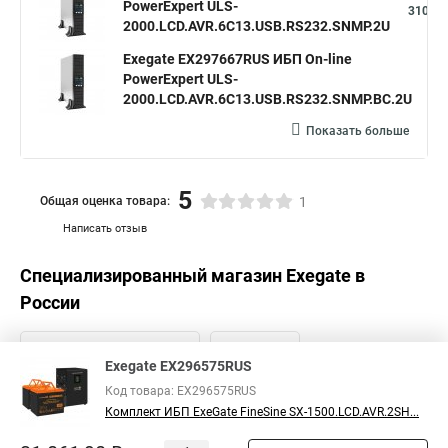
PowerExpert ULS-
310,96
2000.LCD.AVR.6C13.USB.RS232.SNMP.2U
Exegate EX297667RUS ИБП On-line
PowerExpert ULS-
31
2000.LCD.AVR.6C13.USB.RS232.SNMP.BC.2U
Показать больше
5
Общая оценка товара:
1
Написать отзыв
Специализированный магазин
Exegate
в
России
Exegate EX296575RUS
Код товара: EX296575RUS
Комплект ИБП ExeGate FineSine SX-1500.LCD.AVR.2SH...