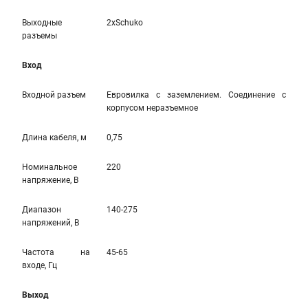
Выходные
2xSchuko
разъемы
Вход
Входной разъем
Евровилка с заземлением. Соединение с
корпусом неразъемное
Длина кабеля, м
0,75
Номинальное
220
напряжение, В
Диапазон
140-275
напряжений, В
Частота на
45-65
входе, Гц
Выход