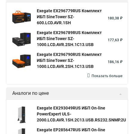
Exegate EX296779RUS Комплект
ИБП SineTower SZ-
180,38 ₽
600.LCD.AVR.1SH
Exegate EX296789RUS Комплект
ИБП SineTower SZ-
177,63 ₽
1000.LCD.AVR.2SH.1C13.USB
Exegate EX296790RUS Комплект
ИБП SineTower SZ-
186,16 ₽
1000.LCD.AVR.2SH.1C13.USB
Показать больше
Аналоги по цене
Exegate EX293049RUS ИБП On-line
PowerExpert ULS-
3
2000.LCD.AVR.1SH.2C13.USB.RS232.SNMP.2U
Exegate EP285647RUS ИБП On-line