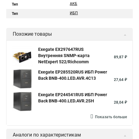
АКБ
Тип
ИБП
Тип
Похожие товары
Exegate EX297647RUS
Внутренняя SNMP-карта
89,87 ₽
NetExpert 522/Richcomm
Exegate EP285520RUS ИБП Power
Back BNB-400.LED.AVR.4C13
27,64 ₽
Exegate EP244541RUS ИБП Power
Back BNB-400.LED.AVR.2SH
28,04 ₽
Показать больше
Аналоги по характеристикам