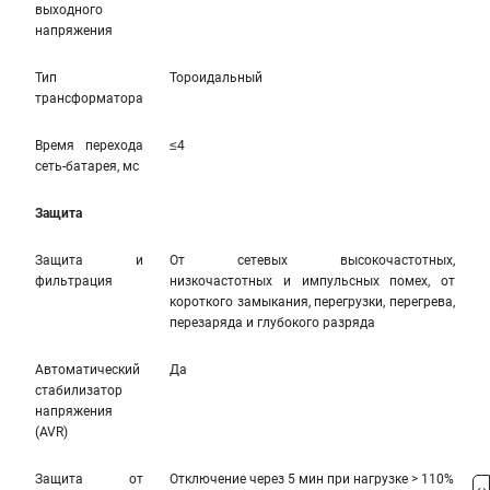
выходного
напряжения
Тип
Тороидальный
трансформатора
Время перехода
≤4
сеть-батарея, мс
Защита
Защита и
От сетевых высокочастотных,
фильтрация
низкочастотных и импульсных помех, от
короткого замыкания, перегрузки, перегрева,
перезаряда и глубокого разряда
Автоматический
Да
стабилизатор
напряжения
(AVR)
Защита от
Отключение через 5 мин при нагрузке > 110%