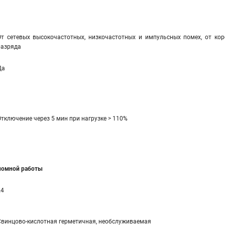
От сетевых высокочастотных, низкочастотных и импульсных помех, от коро
разряда
Да
Отключение через 5 мин при нагрузке > 110%
ономной работы
24
Свинцово-кислотная герметичная, необслуживаемая