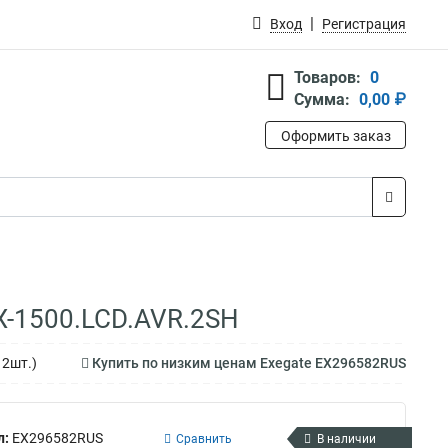
Вход
Регистрация
Товаров:
0
Сумма:
0,00 ₽
Оформить заказ
X-1500.LCD.AVR.2SH
 2шт.)
Купить по низким ценам Exegate EX296582RUS
л:
EX296582RUS
Сравнить
В наличии