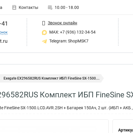
а
Контакты
10.00 - 18.00
-41
Звонок онлайн
MAX: +7 (936) 132-34-54
онок
t.ru
Telegram: ShopMSK7
Exegate EX296582RUS Комплект ИБП FineSine SX-1500....
296582RUS Комплект ИБП FineSine S
 FineSine SX-1500.LCD.AVR.2SH + Батарея 150Aч, 2 шт. (ИБП + АКБ ,
Артику