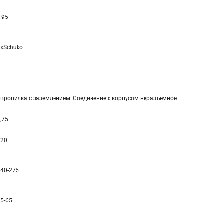
 95
2xSchuko
Евровилка с заземлением. Соединение с корпусом неразъемное
,75
220
140-275
45-65