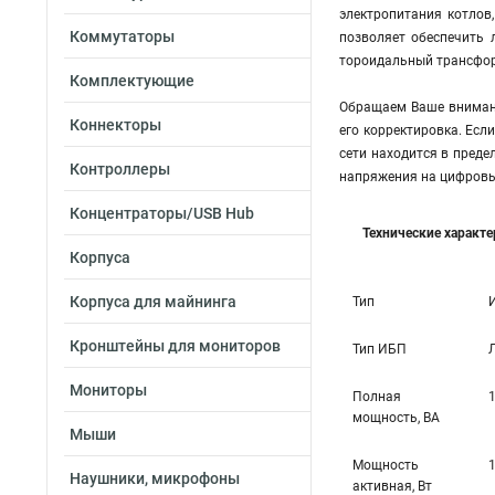
электропитания котлов
Коммутаторы
позволяет обеспечить 
тороидальный трансформ
Комплектующие
Обращаем Ваше внимани
Коннекторы
его корректировка. Есл
сети находится в преде
Контроллеры
напряжения на цифровы
Концентраторы/USB Hub
Технические характ
Корпуса
Корпуса для майнинга
Тип
Кронштейны для мониторов
Тип ИБП
Мониторы
Полная
мощность, ВА
Мыши
Мощность
Наушники, микрофоны
активная, Вт