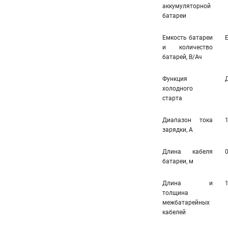
аккумуляторной
батареи
Емкость батареи
и количество
батарей, В/Ач
Функция
холодного
старта
Диапазон тока
зарядки, А
Длина кабеля
0
батареи, м
Длина и
1
толщина
межбатарейных
кабелей