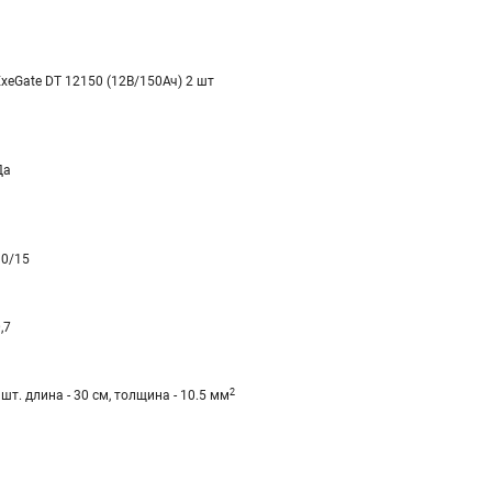
ExeGate DT 12150 (12В/150Ач) 2 шт
Да
10/15
,7
2
шт. длина - 30 см, толщина - 10.5 мм