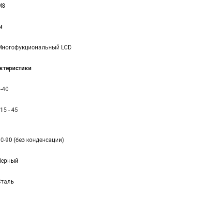
M8
ы
Многофукциональный LCD
ктеристики
-40
 15 - 45
0-90 (без конденсации)
Черный
Сталь