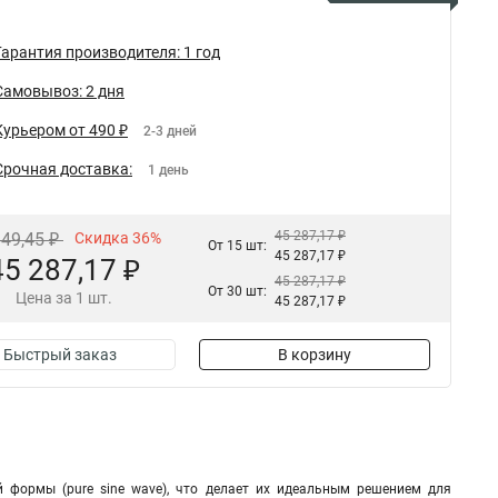
Гарантия производителя: 1 год
Самовывоз: 2 дня
Курьером от 490 ₽
2-3 дней
Срочная доставка:
1 день
45 287,17 ₽
849,45 ₽
Скидка 36%
От 15 шт:
45 287,17 ₽
45 287,17 ₽
45 287,17 ₽
От 30 шт:
Цена за 1 шт.
45 287,17 ₽
Быстрый заказ
В корзину
 формы (pure sine wave), что делает их идеальным решением для