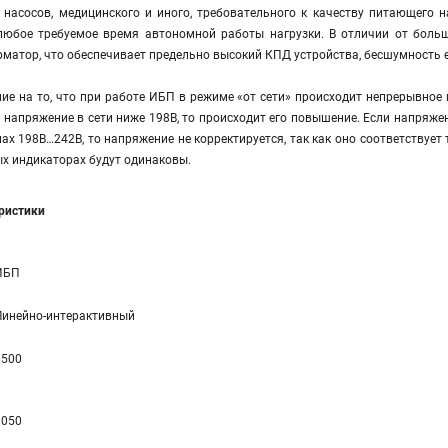
, насосов, медицинского и иного, требовательного к качеству питающего
любое требуемое время автономной работы нагрузки. В отличии от больш
атор, что обеспечивает предельно высокий КПД устройства, бесшумность ег
е на то, что при работе ИБП в режиме «от сети» происходит непрерывное 
и напряжение в сети ниже 198В, то происходит его повышение. Если напряже
лах 198В…242В, то напряжение не корректируется, так как оно соответствует
х индикаторах будут одинаковы.
еристики
ИБП
Линейно-интерaктивный
1500
1050