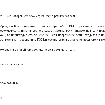
220±3% в батарейном режиме; 198-242 в режиме "от сети"
Обращаем Ваше внимание на то, что при работе ИБП в режиме «от сети» 
необходимости, выполняется его корректировка. Если напряжение в сети ниж
242В, то происходит его понижение. Если напряжение сети находится в пр
соответствует требованиям ГОСТ, и, соответственно значения входного и вы
50/60±0.5 в батарейном режиме; 45-65 в режиме "от сети"
Чистая синусоида
Тороидальный
≤4