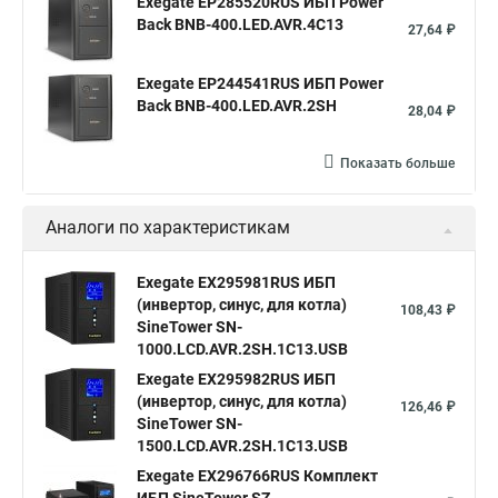
Exegate EP285520RUS ИБП Power
Back BNB-400.LED.AVR.4C13
27,64 ₽
Exegate EP244541RUS ИБП Power
Back BNB-400.LED.AVR.2SH
28,04 ₽
Показать больше
Аналоги по характеристикам
Exegate EX295981RUS ИБП
(инвертор, синус, для котла)
108,43 ₽
SineTower SN-
1000.LCD.AVR.2SH.1C13.USB
Exegate EX295982RUS ИБП
(инвертор, синус, для котла)
126,46 ₽
SineTower SN-
1500.LCD.AVR.2SH.1C13.USB
Exegate EX296766RUS Комплект