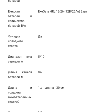
батареи
Емкость
ExeGate HRL 12-26 (12В/26Ач) 2 шт
батареи и
количество
батарей, В/Ач
Функция
Да
холодного
старта
Диапазон тока
5/10
зарядки, А
Длина кабеля
0,6
батареи, м
Длина и
1шт. длина - 30 см
толщина
межбатарейных
кабелей