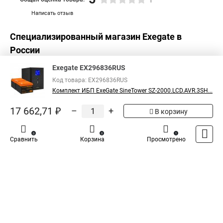
1
Написать отзыв
Специализированный магазин
Exegate
в
России
Exegate EX296836RUS
Код товара: EX296836RUS
Комплект ИБП ExeGate SineTower SZ-2000.LCD.AVR.3SH...
17 662,71 ₽
–
+
В корзину
0
0
1
Сравнить
Корзина
Просмотрено
Каталог
Оплата
Доставка
Контакты
Войти