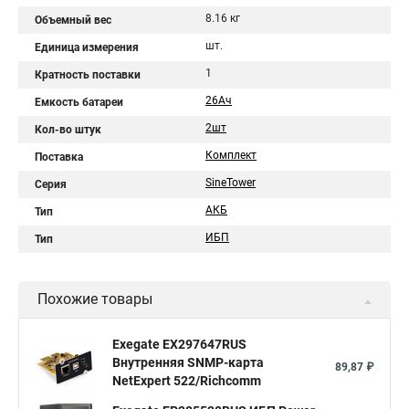
8.16 кг
Объемный вес
шт.
Единица измерения
1
Кратность поставки
26Aч
Емкость батареи
2шт
Кол-во штук
Комплект
Поставка
SineTower
Серия
АКБ
Тип
ИБП
Тип
Похожие товары
Exegate EX297647RUS
Внутренняя SNMP-карта
89,87 ₽
NetExpert 522/Richcomm