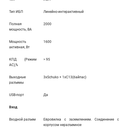
Тип ИБП
Линейно-интерaктивный
Полная
2000
мощность, ВА
Мощность
1600
активная, Вт
КПД (Режим
> 95
AC),%
Выходные
3xSchuko + 1xC13(байпас)
разъемы
USB-порт
Да
Вход
Входной разъем
Евровилка с заземлением. Соединение с
корпусом неразъемное