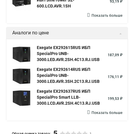
ИБП SineTower SZ-
93,19 ₽
600.LCD.AVR.1SH
Показать больше
Аналоги по цене
Exegate EX292615RUS ИБП
SpecialPro UNB-
187,09 ₽
3000.LED.AVR.2SH.4C13.RJ.USB
Exegate EX292614RUS ИБП
SpecialPro UNB-
176,11 ₽
3000.LED.AVR.3SH.2C13.RJ.USB
Exegate EX292637RUS ИБП
SpecialPro Smart LLB-
199,53 ₽
3000.LCD.AVR.2SH.4C13.RJ.USB
Показать больше
5
Общая оценка товара: