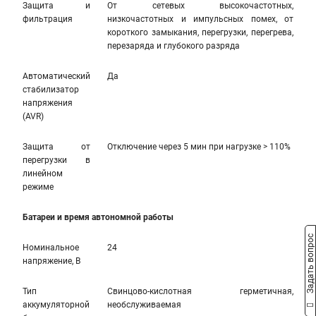
Защита и
От сетевых высокочастотных,
фильтрация
низкочастотных и импульсных помех, от
короткого замыкания, перегрузки, перегрева,
перезаряда и глубокого разряда
Автоматический
Да
стабилизатор
напряжения
(AVR)
Защита от
Отключение через 5 мин при нагрузке > 110%
перегрузки в
линейном
режиме
Батареи и время автономной работы
Задать вопрос
Номинальное
24
напряжение, В
Тип
Свинцово-кислотная герметичная,
аккумуляторной
необслуживаемая