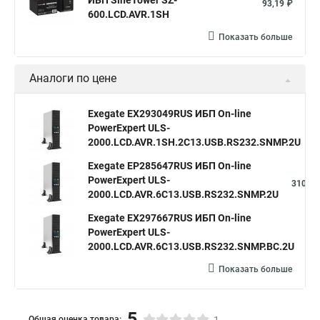
ИБП SineTower SZ-
93,19 ₽
600.LCD.AVR.1SH
Показать больше
Аналоги по цене
Exegate EX293049RUS ИБП On-line
PowerExpert ULS-
3
2000.LCD.AVR.1SH.2C13.USB.RS232.SNMP.2U
Exegate EP285647RUS ИБП On-line
PowerExpert ULS-
310,96
2000.LCD.AVR.6C13.USB.RS232.SNMP.2U
Exegate EX297667RUS ИБП On-line
PowerExpert ULS-
31
2000.LCD.AVR.6C13.USB.RS232.SNMP.BC.2U
Показать больше
5
Общая оценка товара: