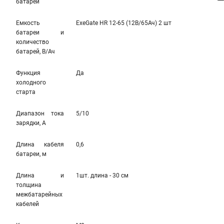
батареи
Емкость
ExeGate HR 12-65 (12В/65Ач) 2 шт
батареи и
количество
батарей, В/Ач
Функция
Да
холодного
старта
Диапазон тока
5/10
зарядки, А
Длина кабеля
0,6
батареи, м
Длина и
1шт. длина - 30 см
толщина
межбатарейных
кабелей