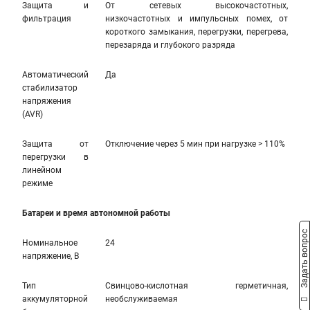
Защита и
От сетевых высокочастотных,
фильтрация
низкочастотных и импульсных помех, от
короткого замыкания, перегрузки, перегрева,
перезаряда и глубокого разряда
Автоматический
Да
стабилизатор
напряжения
(AVR)
Защита от
Отключение через 5 мин при нагрузке > 110%
перегрузки в
линейном
режиме
Батареи и время автономной работы
Задать вопрос
Номинальное
24
напряжение, В
Тип
Свинцово-кислотная герметичная,
аккумуляторной
необслуживаемая