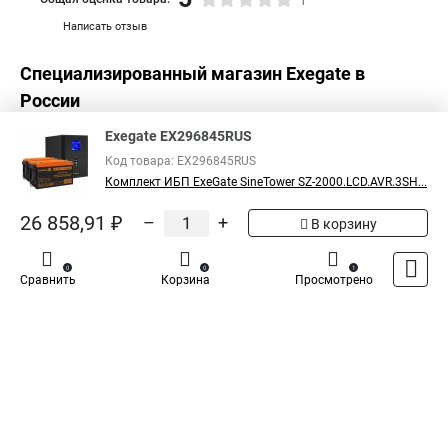
1
Написать отзыв
Специализированный магазин
Exegate
в
России
Exegate EX296845RUS
Код товара: EX296845RUS
Комплект ИБП ExeGate SineTower SZ-2000.LCD.AVR.3SH...
26 858,91 ₽
–
+
В корзину
0
0
1
Сравнить
Корзина
Просмотрено
Каталог
Оплата
Доставка
Контакты
Войти