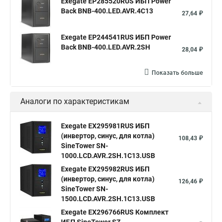
Exegate EP285520RUS ИБП Power
Back BNB-400.LED.AVR.4C13
27,64 ₽
Exegate EP244541RUS ИБП Power
Back BNB-400.LED.AVR.2SH
28,04 ₽
Показать больше
Аналоги по характеристикам
Exegate EX295981RUS ИБП
(инвертор, синус, для котла)
108,43 ₽
SineTower SN-
1000.LCD.AVR.2SH.1C13.USB
Exegate EX295982RUS ИБП
(инвертор, синус, для котла)
126,46 ₽
SineTower SN-
1500.LCD.AVR.2SH.1C13.USB
Exegate EX296766RUS Комплект