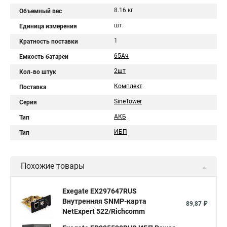
8.16 кг
Объемный вес
шт.
Единица измерения
1
Кратность поставки
65Aч
Емкость батареи
2шт
Кол-во штук
Комплект
Поставка
SineTower
Серия
АКБ
Тип
ИБП
Тип
Похожие товары
Exegate EX297647RUS
Внутренняя SNMP-карта
89,87 ₽
NetExpert 522/Richcomm