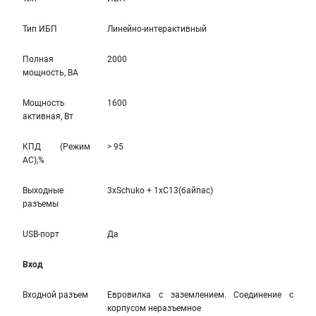
Тип ИБП
Линейно-интерaктивный
Полная
2000
мощность, ВА
Мощность
1600
активная, Вт
КПД (Режим
> 95
AC),%
Выходные
3xSchuko + 1xC13(байпас)
разъемы
USB-порт
Да
Вход
Входной разъем
Евровилка с заземлением. Соединение с
корпусом неразъемное