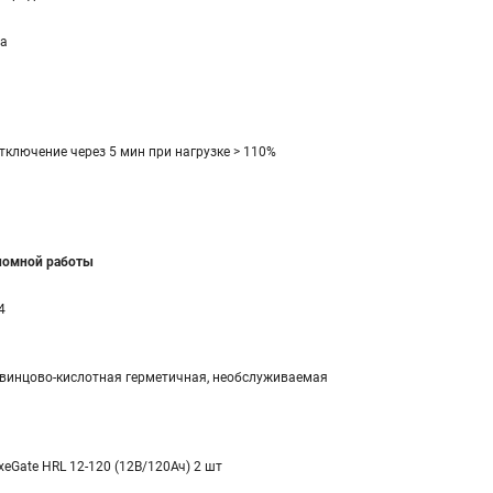
а
тключение через 5 мин при нагрузке > 110%
ономной работы
4
винцово-кислотная герметичная, необслуживаемая
xeGate HRL 12-120 (12В/120Ач) 2 шт