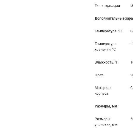
Тип индикации
L
Дополнительные хара
Температура, °С
0
Температура
-
хранения, °С
Влажность, %
1
Цвет
Ч
Материал
С
корпуса
Размеры, мм
Размеры
5
упаковки, мм