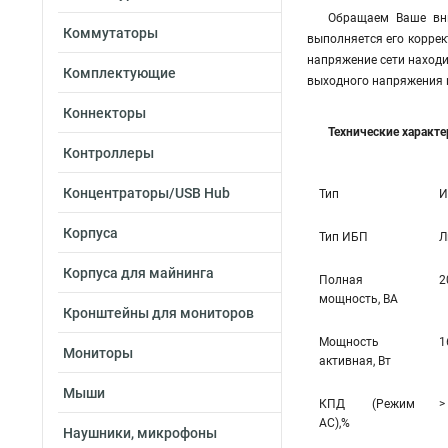
Обращаем Ваше вни
Коммутаторы
выполняется его коррек
напряжение сети находи
Комплектующие
выходного напряжения 
Коннекторы
Технические характ
Контроллеры
Концентраторы/USB Hub
Тип
И
Корпуса
Тип ИБП
Л
Корпуса для майнинга
Полная
2
мощность, ВА
Кронштейны для мониторов
Мощность
1
Мониторы
активная, Вт
Мыши
КПД (Режим
>
AC),%
Наушники, микрофоны