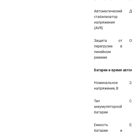
Автоматический
Д
стабилизатор
напряжения
(AVR)
Защита от
О
перегрузки в
линейном
режиме
Батареи и время авт
Номинальное
2
напряжение, В
Тип
С
аккумуляторной
батареи
Емкость
E
батареи и