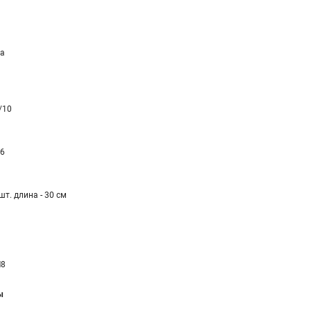
а
/10
,6
шт. длина - 30 см
8
ы