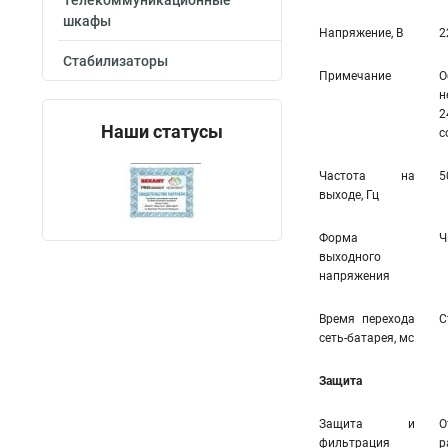
Телекоммуникационные
шкафы
Напряжение, В
2
Стабилизаторы
Примечание
О
н
2
Наши статусы
с
Частота на
5
выходе, Гц
Форма
Ч
выходного
напряжения
Время перехода
С
сеть-батарея, мс
Защита
Защита и
О
фильтрация
р