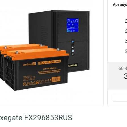
Артику
60 
Exegate EX296853RUS