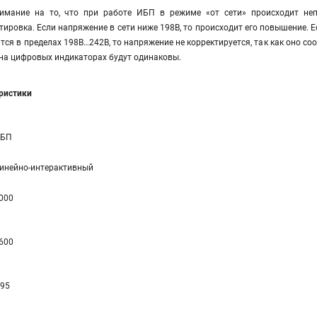
мание на то, что при работе ИБП в режиме «от сети» происходит непр
тировка. Если напряжение в сети ниже 198В, то происходит его повышение. Е
тся в пределах 198В…242В, то напряжение не корректируется, так как оно со
на цифровых индикаторах будут одинаковы.
еристики
БП
инейно-интерaктивный
000
600
 95