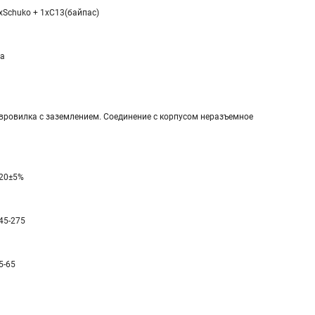
xSchuko + 1xC13(байпас)
а
вровилка с заземлением. Соединение с корпусом неразъемное
20±5%
45-275
5-65