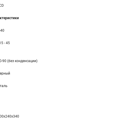
CD
ктеристики
-40
 15 - 45
0-90 (без конденсации)
ерный
таль
00x240x340