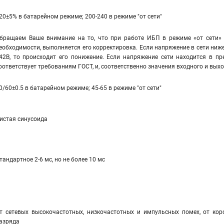
20±5% в батарейном режиме; 200-240 в режиме "от сети"
бращаем Ваше внимание на то, что при работе ИБП в режиме «от сети» 
еобходимости, выполняется его корректировка. Если напряжение в сети ниже
42В, то происходит его понижение. Если напряжение сети находится в пр
оответствует требованиям ГОСТ, и, соответственно значения входного и вы
0/60±0.5 в батарейном режиме; 45-65 в режиме "от сети"
истая синусоида
тандартное 2-6 мс, но не более 10 мс
т сетевых высокочастотных, низкочастотных и импульсных помех, от коро
азряда