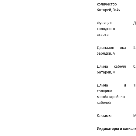
количество
батарей, В/Ач
Функция
Д
холодного
старта
Диапазон тока
5
зарядки, А
Длина кабеля
0
батареи, м
Длина и
1
толщина
межбатарейных
кабелей
Клеммы
M
Индикаторы и сигнал