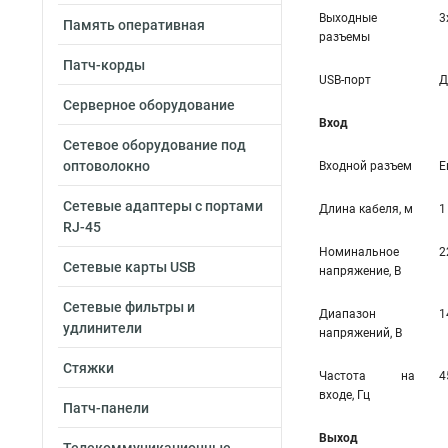
Выходные
3
Память оперативная
разъемы
Патч-корды
USB-порт
Д
Серверное оборудование
Вход
Сетевое оборудование под
оптоволокно
Входной разъем
Е
Сетевые адаптеры с портами
Длина кабеля, м
1
RJ-45
Номинальное
2
Сетевые карты USB
напряжение, В
Сетевые фильтры и
Диапазон
1
удлинители
напряжений, В
Стяжки
Частота на
4
входе, Гц
Патч-панели
Выход