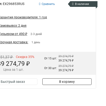
л:
EX296853RUS
Сравнить
В наличии
Гарантия производителя: 1 год
Самовывоз: 2 дня
Курьером от 490 ₽
2-3 дней
Срочная доставка:
1 день
39 274,79 ₽
451,37 ₽
Скидка 35%
От 15 шт:
39 274,79 ₽
39 274,79 ₽
39 274,79 ₽
От 30 шт:
Цена за 1 шт.
39 274,79 ₽
Быстрый заказ
В корзину