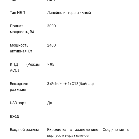
Тип ИБП
Линейно-интерaктивный
Полная
3000
мощность, ВА
Мощность
2400
активная, Вт
КПД (Режим
> 95
AC),%
Выходные
3xSchuko + 1xC13(байпас)
разъемы
USB-порт
Да
Вход
Входной разъем
Евровилка с заземлением. Соединение с
корпусом неразъемное