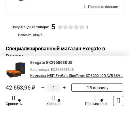
Показать больше
5
Общая оценка товара:
1
Написать отзыв
Специализированный магазин
Exegate
в
России
Exegate EX296863RUS
Код товара: EX296863RUS
Комплект ИБП ExeGate SineTower SZ-3000.LCD.AVR.3SH...
42 653,96 ₽
–
+
В корзину
0
0
1
Сравнить
Корзина
Просмотрено
Каталог
Оплата
Доставка
Контакты
Войти