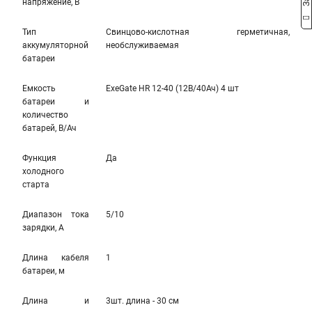
напряжение, В
Тип
Свинцово-кислотная герметичная,
аккумуляторной
необслуживаемая
батареи
Емкость
ExeGate HR 12-40 (12В/40Ач) 4 шт
батареи и
количество
батарей, В/Ач
Функция
Да
холодного
старта
Диапазон тока
5/10
зарядки, А
Длина кабеля
1
батареи, м
Длина и
3шт. длина - 30 см