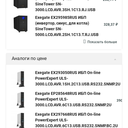
SineTower SN-
3000.LCD.AVR.3SH.1C13.RJ.USB
Exegate EX295985RUS ИБП
(инвертор, синус, для котла)
328,37 ₽
SineTower SN-
5000.LCD.AVR.2SH.1C13.T.RJ.USB
Показать больше
Аналоги по цене
Exegate EX293050RUS ИБП On-line
PowerExpert ULS-
3
3000.LCD.AVR.1SH.2C13.USB.RS232.SNMP.2U
Exegate EP285648RUS ИБП On-line
PowerExpert ULS-
390,33
3000.LCD.AVR.6C13.USB.RS232.SNMP.2U
Exegate EX297668RUS ИБП On-line
PowerExpert ULS-
39
3000.LCD.AVR.6C13.USB.RS232.SNMP.BC.2U