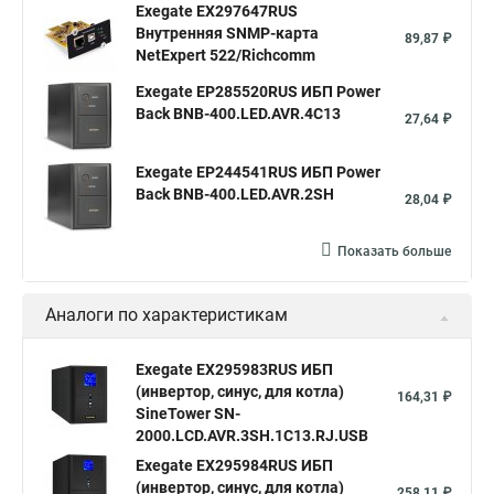
Exegate EX297647RUS
Внутренняя SNMP-карта
89,87 ₽
NetExpert 522/Richcomm
Exegate EP285520RUS ИБП Power
Back BNB-400.LED.AVR.4C13
27,64 ₽
Exegate EP244541RUS ИБП Power
Back BNB-400.LED.AVR.2SH
28,04 ₽
Показать больше
Аналоги по характеристикам
Exegate EX295983RUS ИБП
(инвертор, синус, для котла)
164,31 ₽
SineTower SN-
2000.LCD.AVR.3SH.1C13.RJ.USB
Exegate EX295984RUS ИБП
(инвертор, синус, для котла)
258,11 ₽