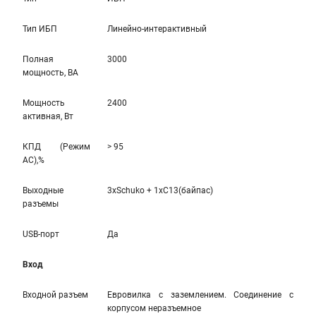
Тип ИБП
Линейно-интерaктивный
Полная
3000
мощность, ВА
Мощность
2400
активная, Вт
КПД (Режим
> 95
AC),%
Выходные
3xSchuko + 1xC13(байпас)
разъемы
USB-порт
Да
Вход
Входной разъем
Евровилка с заземлением. Соединение с
корпусом неразъемное