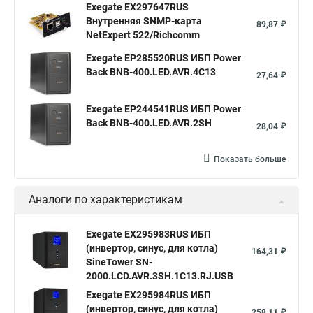
Exegate EX297647RUS
Внутренняя SNMP-карта
89,87 ₽
NetExpert 522/Richcomm
Exegate EP285520RUS ИБП Power
Back BNB-400.LED.AVR.4C13
27,64 ₽
Exegate EP244541RUS ИБП Power
Back BNB-400.LED.AVR.2SH
28,04 ₽
Показать больше
Аналоги по характеристикам
Exegate EX295983RUS ИБП
(инвертор, синус, для котла)
164,31 ₽
SineTower SN-
2000.LCD.AVR.3SH.1C13.RJ.USB
Exegate EX295984RUS ИБП
(инвертор, синус, для котла)
258,11 ₽