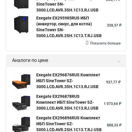
SineTower SN-
3000.LCD.AVR.3SH.1C13.RJ.USB
Exegate EX295985RUS ИБП
(инвертор, синус, для котла)
328,37 ₽
SineTower SN-
5000.LCD.AVR.2SH.1C13.T.RJ.USB
Показать больше
Аналоги по цене
Exegate EX296876RUS Комплект
ИБП SineTower SZ-
927,77 ₽
3000.LCD.AVR.3SH.1C13.RJ.USB
Exegate EX296878RUS
Комплект ИБП SineTower SZ-
1 073,64 ₽
3000.LCD.AVR.3SH.1C13.RJ.USB
Exegate EX296896RUS Комплект
ИБП SineTower SZ-
888,33 ₽
5000.LCD.AVR.2SH.1C13.T.RJ.USB