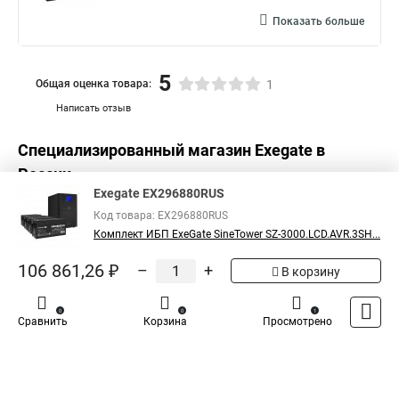
Показать больше
5
Общая оценка товара:
1
Написать отзыв
Специализированный магазин
Exegate
в
России
Exegate EX296880RUS
Код товара: EX296880RUS
Комплект ИБП ExeGate SineTower SZ-3000.LCD.AVR.3SH...
106 861,26 ₽
–
+
В корзину
0
0
1
Сравнить
Корзина
Просмотрено
Каталог
Оплата
Доставка
Контакты
Войти