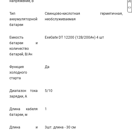
напряжение, В
Тип
Свинцово-кислотная герметичная,
аккумуляторной
необслуживаемая
батареи
Емкость
ExeGate DT 12200 (12В/200Ач) 4 шт
батареи и
количество
батарей, В/Ач
Функция
Да
холодного
старта
Диапазон тока
5/10
зарядки, А
Длина кабеля
1
батареи, м
Длина и
3шт. длина - 30 см