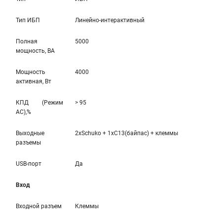
Тип ИБП
Линейно-интерaктивный
Полная
5000
мощность, ВА
Мощность
4000
активная, Вт
КПД (Режим
> 95
AC),%
Выходные
2xSchuko + 1xC13(байпас) + клеммы
разъемы
USB-порт
Да
Вход
Входной разъем
Клеммы