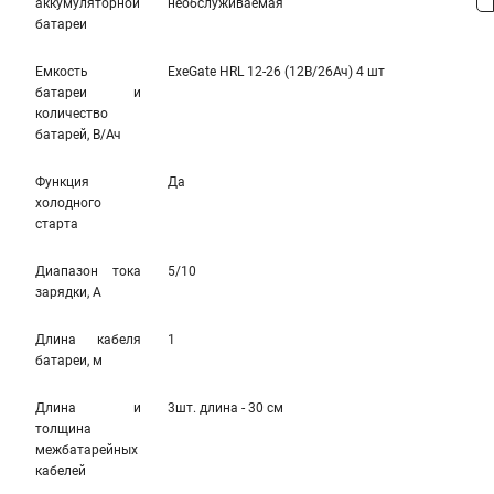
аккумуляторной
необслуживаемая
батареи
Емкость
ExeGate HRL 12-26 (12В/26Ач) 4 шт
батареи и
количество
батарей, В/Ач
Функция
Да
холодного
старта
Диапазон тока
5/10
зарядки, А
Длина кабеля
1
батареи, м
Длина и
3шт. длина - 30 см
толщина
межбатарейных
кабелей