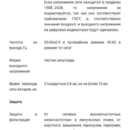
Если напряжение сети находится в пределах
198В…242В, то напряжение не
корректируется, так как оно соответствует
требованиям ГОСТ, и, соответственно
значения входного и выходного напряжения
на цифровых индикаторах будут одинаковы.
Частота на
50/60±0.5 в батарейном режиме; 45-65 в
выходе, Гц
режиме "от сети"
Форма
Чистая синусоида
выходного
напряжения
Время перехода
Стандартное 2-6 мс, но не более 10 мс
сеть-батарея, мс
Защита
Защита и
От сетевых высокочастотных,
фильтрация
низкочастотных и импульсных помех, от
короткого замыкания, перегрузки, перегрева,