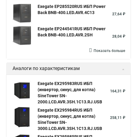
Exegate EP285520RUS ИБП Power
Back BNB-400.LED.AVR.4C13
27,64 ₽
Exegate EP244541RUS ИБП Power
Back BNB-400.LED.AVR.2SH
28,04 ₽
Показать больше
Аналоги по характеристикам
Exegate EX295983RUS ИБП
(инвертор, синус, для котла)
164,31 ₽
SineTower SN-
2000.LCD.AVR.3SH.1C13.RJ.USB
Exegate EX295984RUS ИБП
(инвертор, синус, для котла)
258,11 ₽
SineTower SN-
3000.LCD.AVR.3SH.1C13.RJ.USB
Exegate EX295985RUS ИБП