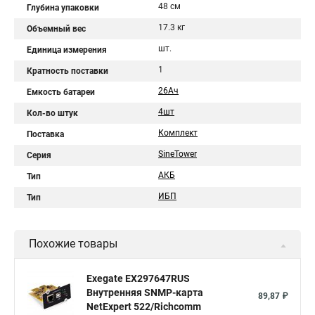
48 см
Глубина упаковки
17.3 кг
Объемный вес
шт.
Единица измерения
1
Кратность поставки
26Aч
Емкость батареи
4шт
Кол-во штук
Комплект
Поставка
SineTower
Серия
АКБ
Тип
ИБП
Тип
Похожие товары
Exegate EX297647RUS
Внутренняя SNMP-карта
89,87 ₽
NetExpert 522/Richcomm