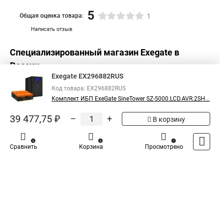
5
Общая оценка товара:
1
Написать отзыв
Специализированный магазин
Exegate
в
России
Exegate EX296882RUS
Код товара: EX296882RUS
Комплект ИБП ExeGate SineTower SZ-5000.LCD.AVR.2SH...
39 477,75 ₽
–
+
В корзину
0
0
1
Сравнить
Корзина
Просмотрено
Каталог
Оплата
Доставка
Контакты
Войти