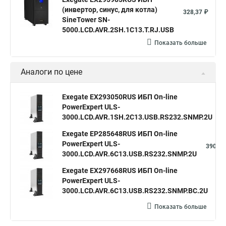
(инвертор, синус, для котла)
328,37 ₽
SineTower SN-
5000.LCD.AVR.2SH.1C13.T.RJ.USB
Показать больше
Аналоги по цене
Exegate EX293050RUS ИБП On-line
PowerExpert ULS-
3
3000.LCD.AVR.1SH.2C13.USB.RS232.SNMP.2U
Exegate EP285648RUS ИБП On-line
PowerExpert ULS-
390,33
3000.LCD.AVR.6C13.USB.RS232.SNMP.2U
Exegate EX297668RUS ИБП On-line
PowerExpert ULS-
39
3000.LCD.AVR.6C13.USB.RS232.SNMP.BC.2U
Показать больше