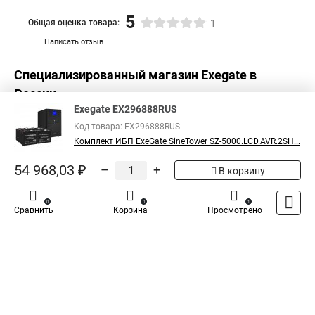
5
Общая оценка товара:
1
Написать отзыв
Специализированный магазин
Exegate
в
России
Exegate EX296888RUS
Код товара: EX296888RUS
Комплект ИБП ExeGate SineTower SZ-5000.LCD.AVR.2SH...
54 968,03 ₽
–
+
В корзину
0
0
1
Сравнить
Корзина
Просмотрено
Каталог
Оплата
Доставка
Контакты
Войти