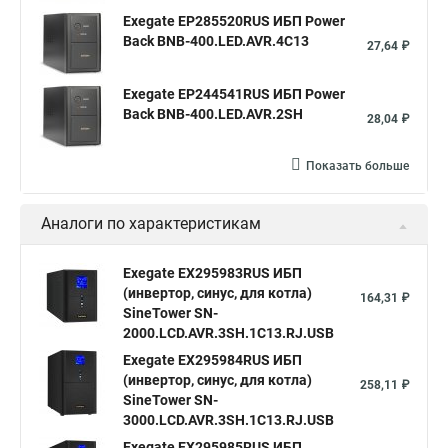
Exegate EP285520RUS ИБП Power
Back BNB-400.LED.AVR.4C13
27,64 ₽
Exegate EP244541RUS ИБП Power
Back BNB-400.LED.AVR.2SH
28,04 ₽
Показать больше
Аналоги по характеристикам
Exegate EX295983RUS ИБП
(инвертор, синус, для котла)
164,31 ₽
SineTower SN-
2000.LCD.AVR.3SH.1C13.RJ.USB
Exegate EX295984RUS ИБП
(инвертор, синус, для котла)
258,11 ₽
SineTower SN-
3000.LCD.AVR.3SH.1C13.RJ.USB
Exegate EX295985RUS ИБП