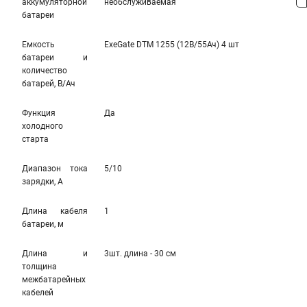
аккумуляторной
необслуживаемая
батареи
Емкость
ExeGate DTM 1255 (12В/55Ач) 4 шт
батареи и
количество
батарей, В/Ач
Функция
Да
холодного
старта
Диапазон тока
5/10
зарядки, А
Длина кабеля
1
батареи, м
Длина и
3шт. длина - 30 см
толщина
межбатарейных
кабелей