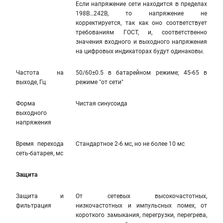
Если напряжение сети находится в пределах
198В…242В, то напряжение не
корректируется, так как оно соответствует
требованиям ГОСТ, и, соответственно
значения входного и выходного напряжения
на цифровых индикаторах будут одинаковы.
Частота на
50/60±0.5 в батарейном режиме; 45-65 в
выходе, Гц
режиме "от сети"
Форма
Чистая синусоида
выходного
напряжения
Время перехода
Стандартное 2-6 мс, но не более 10 мс
сеть-батарея, мс
Защита
Защита и
От сетевых высокочастотных,
фильтрация
низкочастотных и импульсных помех, от
короткого замыкания, перегрузки, перегрева,