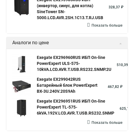
(инвертор, синус, для котла)
328,37 ₽
SineTower SN-
5000.LCD.AVR.2SH.1C13.T.RJ.USB
Показать больше
Аналоги по цене
Exegate EX296960RUS ИБП On-line
PowerExpert ULS-575-
510,39 ₽
10kVA.LCD.AVR.T.USB.RS232.SNMP.2U
Exegate EX299042RUS
Батарейный блок PowerExpert
467,82 ₽
BX-3U.240V.20S9Ah
Exegate EX296951RUS ИБП On-line
PowerExpert TL-575-
625,12 
6kVA.192V.LCD.AVR.T.USB.RS232.SNMP
Показать больше