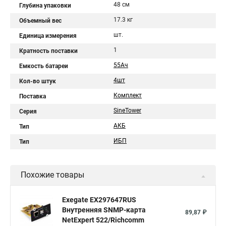
48 см
Глубина упаковки
17.3 кг
Объемный вес
шт.
Единица измерения
1
Кратность поставки
55Aч
Емкость батареи
4шт
Кол-во штук
Комплект
Поставка
SineTower
Серия
АКБ
Тип
ИБП
Тип
Похожие товары
Exegate EX297647RUS
Внутренняя SNMP-карта
89,87 ₽
NetExpert 522/Richcomm