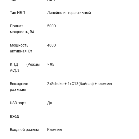
Тип ИБП
Линейно-интерaктивный
Полная
5000
мощность, ВА
Мощность
4000
активная, Вт
КПД (Режим
> 95
AC),%
Выходные
2xSchuko + 1xC13(байпас) + клеммы
разъемы
USB-порт
Да
Вход
Входной разъем
Клеммы