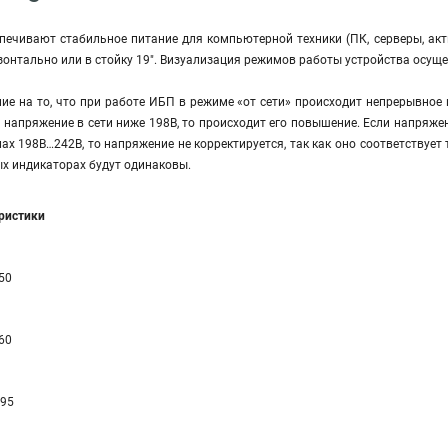
печивают стабильное питание для компьютерной техники (ПК, серверы, акт
онтально или в стойку 19". Визуализация режимов работы устройства осущ
е на то, что при работе ИБП в режиме «от сети» происходит непрерывное 
и напряжение в сети ниже 198В, то происходит его повышение. Если напряже
лах 198В…242В, то напряжение не корректируется, так как оно соответствует
х индикаторах будут одинаковы.
еристики
50
60
 95