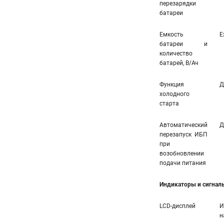
перезарядки
батареи
Емкость
E
батареи и
количество
батарей, В/Ач
Функция
Д
холодного
старта
Автоматический
Д
перезапуск ИБП
при
возобновлении
подачи питания
Индикаторы и сигнал
LCD-дисплей
И
н