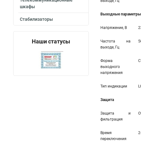
Телекоммуникационные
выходе, Гц
шкафы
Выходные параметры 
Стабилизаторы
Напряжение, В
2
Наши статусы
Частота на
5
выходе, Гц
Форма
С
выходного
напряжения
Тип индикации
L
Защита
Защита и
О
фильтрация
Время
2
переключения