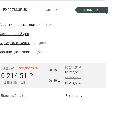
л:
EX297833RUS
Сравнить
В наличии
Гарантия производителя: 1 год
Самовывоз: 2 дня
Курьером от 490 ₽
2-3 дней
Срочная доставка:
1 день
10 214,51 ₽
860,05 ₽
Скидка 26%
От 15 шт:
10 214,51 ₽
10 214,51 ₽
10 214,51 ₽
От 30 шт:
Цена за 1 шт.
10 214,51 ₽
Быстрый заказ
В корзину