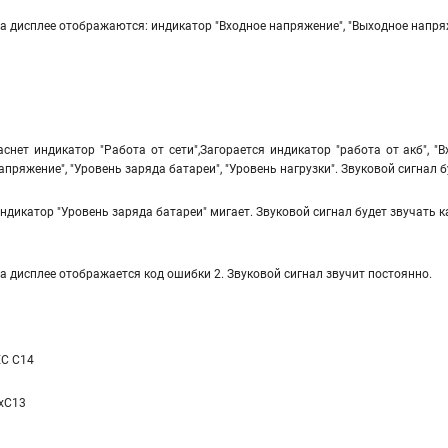
а дисплее отображаются: индикатор "Входное напряжение", "Выходное напряже
аснет индикатор "Работа от сети",Загорается индикатор "работа от акб", 
апряжение", "Уровень заряда батареи", "Уровень нагрузки". Звуковой сигнал б
ндикатор "Уровень заряда батареи" мигает. Звуковой сигнал будет звучать к
а дисплее отображается код ошибки 2. Звуковой сигнал звучит постоянно.
EC C14
xC13