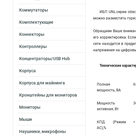
Коммутаторы
ИБП UNL-серии обес
можно разместить гориз
Комплектующие
Обращаем Ваше внимани
Коннекторы
его корректировка. Есл
сети находится в преде
Контроллеры
напряжения на цифровы
Концентраторы/USB Hub
Технические характ
Корпуса
Корпуса для майнинга
Полная
6
мощность, ВА
Кронштейны для мониторов
Мощность
3
Мониторы
активная, Вт
Мыши
КПД (Режим
>
AC),%
Наушники, микрофоны