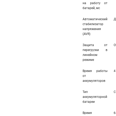
на работу от
батарей, мс
Автоматический
Д
стабилизатор
напряжения
(AVR)
Защита от
О
перегрузки в
линейном
режиме
Время работы
4
от
аккумуляторов
Тип
С
аккумуляторной
батареи
Время
6