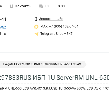
а
Контакты
10.00 - 18.00
-41
Звонок онлайн
MAX: +7 (936) 132-34-54
онок
t.ru
Telegram: ShopMSK7
Exegate EX297833RUS ИБП 1U ServerRM UNL-650.LCD.AV...
297833RUS ИБП 1U ServerRM UNL-650
rRM UNL-650.LCD.AVR.4C13.RJ.USB.1U (650VA/360W, LCD, AVR, 4*C13,