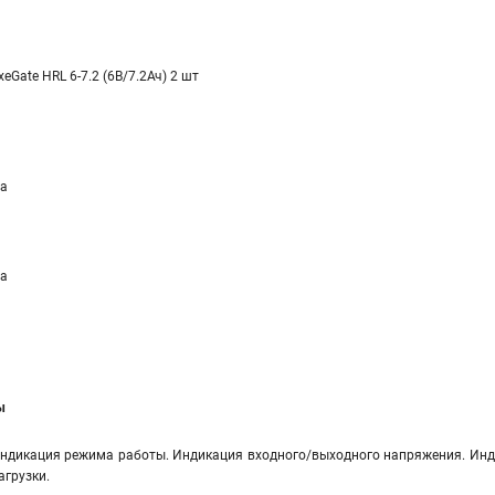
xeGate HRL 6-7.2 (6В/7.2Ач) 2 шт
а
а
ы
ндикация режима работы. Индикация входного/выходного напряжения. Инд
агрузки.