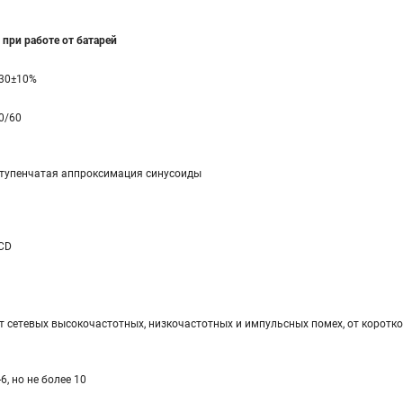
при работе от батарей
30±10%
0/60
тупенчатая аппроксимация синусоиды
CD
т сетевых высокочастотных, низкочастотных и импульсных помех, от коротко
-6, но не более 10