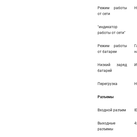
Режим работы
Н
от сети
"индикатор
работы от сети"
Режим работы
Г
от батареи
н
Низкий заряд
И
батарей
Перегрузка
Н
Разъемы
Входной разъем
I
Выходные
4
разъемы