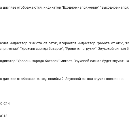
а дисплее отображаются: индикатор "Входное напряжение", "Выходное напряже
аснет индикатор "Работа от сети",Загорается индикатор "работа от акб", 
апряжение", "Уровень заряда батареи", "Уровень нагрузки". Звуковой сигнал б
ндикатор "Уровень заряда батареи" мигает. Звуковой сигнал будет звучать к
а дисплее отображается код ошибки 2. Звуковой сигнал звучит постоянно.
EC C14
xC13