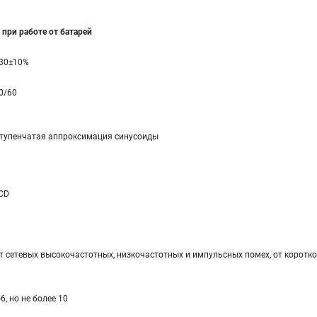
при работе от батарей
30±10%
0/60
тупенчатая аппроксимация синусоиды
CD
т сетевых высокочастотных, низкочастотных и импульсных помех, от коротко
-6, но не более 10