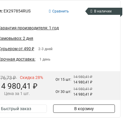
л:
EX297854RUS
Сравнить
В наличии
Гарантия производителя: 1 год
Самовывоз: 2 дня
Курьером от 490 ₽
2-3 дней
Срочная доставка:
1 день
14 980,41 ₽
876,73 ₽
Скидка 28%
От 15 шт:
14 980,41 ₽
14 980,41 ₽
14 980,41 ₽
От 30 шт:
Цена за 1 шт.
14 980,41 ₽
Быстрый заказ
В корзину