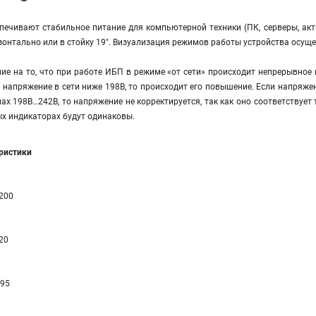
печивают стабильное питание для компьютерной техники (ПК, серверы, акт
онтально или в стойку 19". Визуализация режимов работы устройства осущ
е на то, что при работе ИБП в режиме «от сети» происходит непрерывное 
и напряжение в сети ниже 198В, то происходит его повышение. Если напряже
лах 198В…242В, то напряжение не корректируется, так как оно соответствует
х индикаторах будут одинаковы.
еристики
200
20
 95