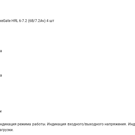
xeGate HRL 6-7.2 (6В/7.2Ач) 4 шт
а
а
ы
ндикация режима работы. Индикация входного/выходного напряжения. Инд
агрузки.