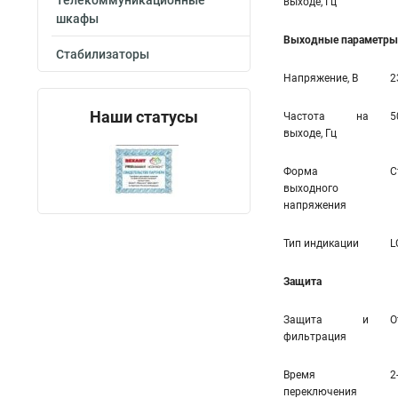
Телекоммуникационные
выходе, Гц
шкафы
Выходные параметры 
Стабилизаторы
Напряжение, В
2
Наши статусы
Частота на
5
выходе, Гц
Форма
С
выходного
напряжения
Тип индикации
L
Защита
Защита и
О
фильтрация
Время
2
переключения