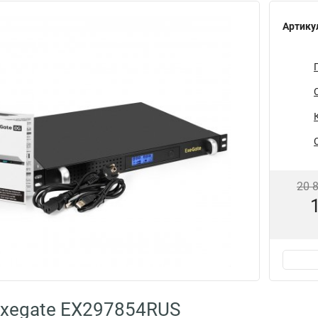
Артику
20 
Exegate EX297854RUS