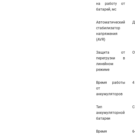
на работу от
батарей, мс
Автоматический
Д
стабилизатор
напряжения
(AVR)
Защита от
О
перегрузки в
линейном
режиме
Время работы
4
от
аккумуляторов
Тип
С
аккумуляторной
батареи
Время
6