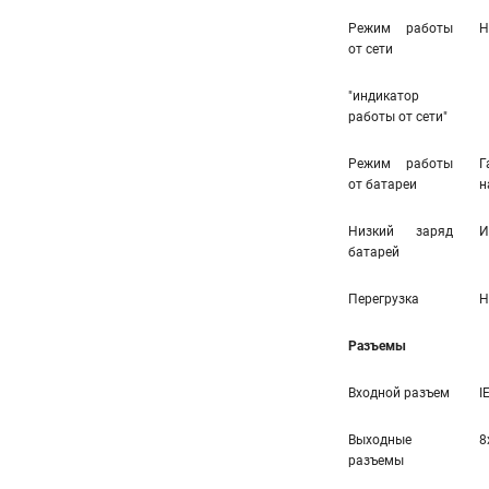
Режим работы
Н
от сети
"индикатор
работы от сети"
Режим работы
Г
от батареи
н
Низкий заряд
И
батарей
Перегрузка
Н
Разъемы
Входной разъем
I
Выходные
8
разъемы