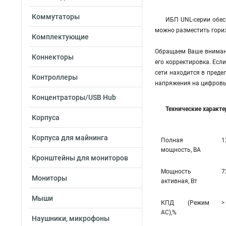
Коммутаторы
ИБП UNL-серии обес
можно разместить гориз
Комплектующие
Обращаем Ваше внимани
Коннекторы
его корректировка. Есл
сети находится в преде
Контроллеры
напряжения на цифровы
Концентраторы/USB Hub
Технические характ
Корпуса
Корпуса для майнинга
Полная
1
мощность, ВА
Кронштейны для мониторов
Мощность
7
Мониторы
активная, Вт
Мыши
КПД (Режим
>
AC),%
Наушники, микрофоны