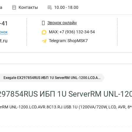
а
Контакты
10.00 - 18.00
-41
Звонок онлайн
MAX: +7 (936) 132-34-54
онок
t.ru
Telegram: ShopMSK7
Exegate EX297854RUS ИБП 1U ServerRM UNL-1200.LCD.A...
297854RUS ИБП 1U ServerRM UNL-12
rRM UNL-1200.LCD.AVR.8C13.RJ.USB.1U (1200VA/720W, LCD, AVR, 8*C13