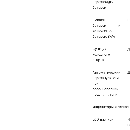
перезарядки
батареи
Емкость
E
батареи и
количество
батарей, В/Ач
Функция
Д
холодного
старта
Автоматический
Д
перезапуск ИБП
при
возобновлении
подачи питания
Индикаторы и сигнал
LCD-дисплей
И
н