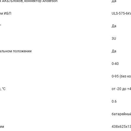
 АКБ/Блоков, коннектор Anderson
Да
ом ИБП
ULS-575-6k
"
Да
3U
тальном положении
Да
0-40
0-95 (без к
, °C
от -20 до +
0.6
батарейный
 мм
438x625x1