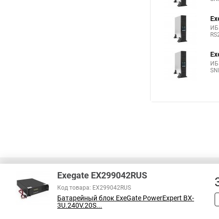
Ex
ИБ
RS2
Ex
ИБП
SNM
Exegate EX299042RUS
Код товара: EX299042RUS
Батарейный блок ExeGate PowerExpert BX-
В соответствии с пунктом 2 статьи 437 ГК РФ, вся информация о това
3U.240V.20S...
справочный характер и не является публичной офертой. При покупке
на наличие интересующих вас функций и характеристик.