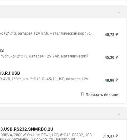
ko+2*C13, батарея 12V 9Ah, металлический корпус,
40,72 ₽
13
 1*Schuko+2*C13, батарея 12V 9Ah, металлический
45,30 ₽
13.RJ.USB
, AVR, 1*Schuko+2*C13, RJ45/11,USB, батарея 12V
48,88 ₽
Показать больше
13.USB.RS232.SNMP.BC.2U
00VA/2000W, On-Line, PF=1, LCD, 6*C13, RS232, USB,
319,37 ₽
внешних батарейных блоков 72В, Rackmount