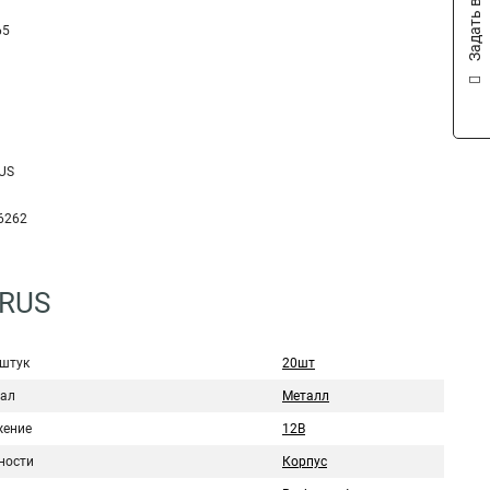
Задать вопрос
65
US
6262
2RUS
 штук
20шт
ал
Металл
ение
12В
ности
Корпус