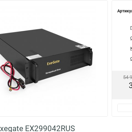
Артику
54 
Exegate EX299042RUS