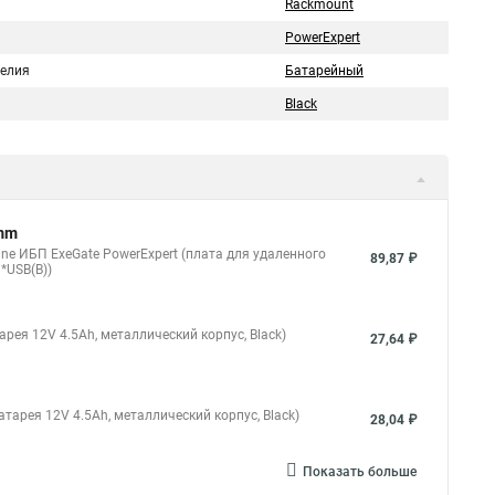
Rackmount
PowerExpert
делия
Батарейный
Black
omm
ine ИБП ExeGate PowerExpert (плата для удаленного
89,87 ₽
*USB(B))
арея 12V 4.5Ah, металлический корпус, Black)
27,64 ₽
атарея 12V 4.5Ah, металлический корпус, Black)
28,04 ₽
Показать больше