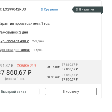
л:
EX299042RUS
Сравнить
В наличии
Гарантия производителя: 1 год
Самовывоз: 2 дня
Курьером от 490 ₽
2-3 дней
Срочная доставка:
1 день
37 860,67 ₽
991,37 ₽
Скидка 31%
От 15 шт:
37 860,67 ₽
37 860,67 ₽
37 860,67 ₽
От 30 шт:
Цена за 1 шт.
37 860,67 ₽
Быстрый заказ
В корзину