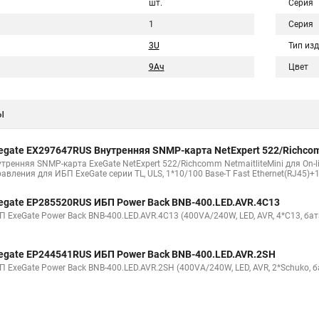
шт.
Серия
1
Серия
3U
Тип из
9Aч
Цвет
ы
egate EX297647RUS Внутренняя SNMP-карта NetExpert 522/Richc
утренняя SNMP-карта ExeGate NetExpert 522/Richcomm NetmaitliteMini для On-l
авления для ИБП ExeGate серии TL, ULS, 1*10/100 Base-T Fast Ethernet(RJ45)+1
egate EP285520RUS ИБП Power Back BNB-400.LED.AVR.4C13
 ExeGate Power Back BNB-400.LED.AVR.4C13 (400VA/240W, LED, AVR, 4*C13, бат
egate EP244541RUS ИБП Power Back BNB-400.LED.AVR.2SH
 ExeGate Power Back BNB-400.LED.AVR.2SH (400VA/240W, LED, AVR, 2*Schuko, б