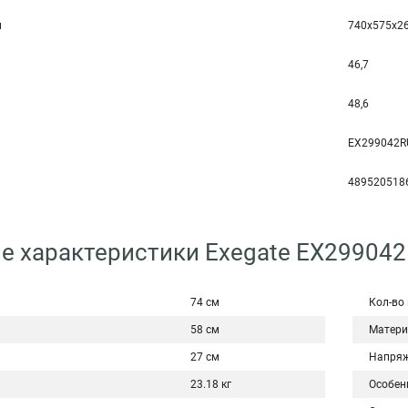
м
740x575x2
46,7
48,6
EX299042R
489520518
е характеристики Exegate EX29904
74 см
Кол-во
58 см
Матери
27 см
Напряж
23.18 кг
Особен