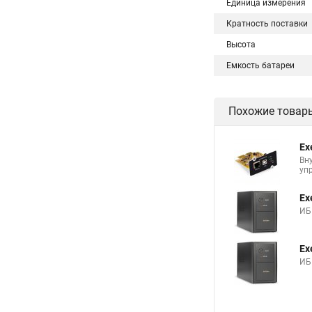
Единица измерения
Кратность поставки
Высота
Емкость батареи
Похожие товар
Ex
Вн
упр
Ex
ИБП
Ex
ИБП