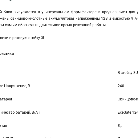
й блок выпускается в универсальном форм-факторе и предназначен для у
жены свинцово-кислотные аккумуляторы напряжением 12В и ёмкостью 9 А
ем самым обеспечить длительное время резервной работы.
овки в рэковую стойку 3U.
еристики
В стойку 3U
е Напряжение, В
240
батареи
Свинцово-к
ичество батарей, В/Ач
ExeGate 12-
ения
Да