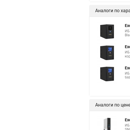
Аналоги по хар
Ex
ИБ
Bla
Ex
ИБ
кор
Ex
ИБ
9Ah
Аналоги по цен
Ex
ИБП
SN