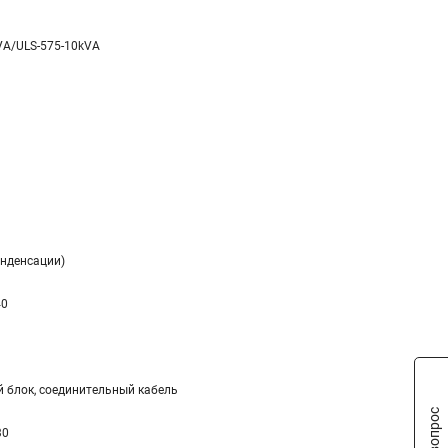
VA/ULS-575-10kVA
онденсации)
40
 блок, соединительный кабель
30