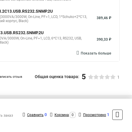
SH.2C13.USB.RS232.SNMP.2U
3000VA/3000W, On-Line, PF=1, LCD, 1*Schuko+2*C13,
389,46 ₽
ий корпус, Black)
C13.USB.RS232.SNMP.2U
A/3000W, On-Line, PF=1, LCD, 6*C13, RS232, USB,
390,33 ₽
lack)
Показать больше
5
Общая оценка товара:
аписать отзыв
1
+7 (495) 432-41-41
Контакты
0
1
Сравнить
Корзина
0
Просмотрено
ть заказ
MAX: +7 (936) 132-34-54
ShopMSK7