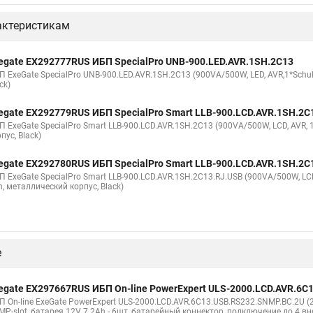
актеристикам
egate EX292777RUS ИБП SpecialPro UNB-900.LED.AVR.1SH.2C13
П ExeGate SpecialPro UNB-900.LED.AVR.1SH.2C13 (900VA/500W, LED, AVR,1*Schu
ck)
egate EX292779RUS ИБП SpecialPro Smart LLB-900.LCD.AVR.1SH.2C
П ExeGate SpecialPro Smart LLB-900.LCD.AVR.1SH.2C13 (900VA/500W, LCD, AVR,
пус, Black)
egate EX292780RUS ИБП SpecialPro Smart LLB-900.LCD.AVR.1SH.2C
П ExeGate SpecialPro Smart LLB-900.LCD.AVR.1SH.2C13.RJ.USB (900VA/500W, LCD
, металлический корпус, Black)
е
egate EX297667RUS ИБП On-line PowerExpert ULS-2000.LCD.AVR.6C
 On-line ExeGate PowerExpert ULS-2000.LCD.AVR.6C13.USB.RS232.SNMP.BC.2U (20
MP-slot, батарея 12V 7.2Ah - 6шт, батарейный коннектор, подключение до 4 