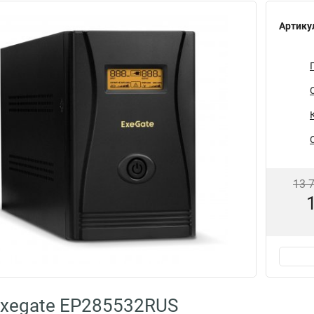
Артику
13 
Exegate EP285532RUS