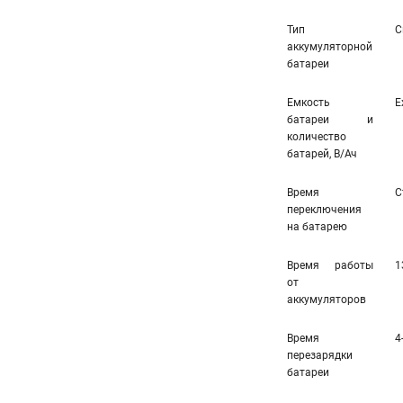
Тип
С
аккумуляторной
батареи
Емкость
E
батареи и
количество
батарей, В/Ач
Время
С
переключения
на батарею
Время работы
1
от
аккумуляторов
Время
4
перезарядки
батареи