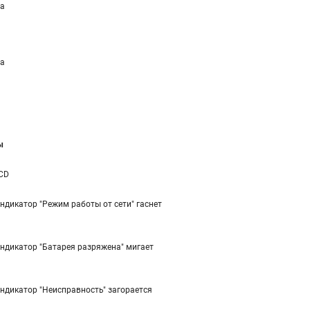
а
а
ы
CD
ндикатор "Режим работы от сети" гаснет
ндикатор "Батарея разряжена" мигает
ндикатор "Неисправность" загорается