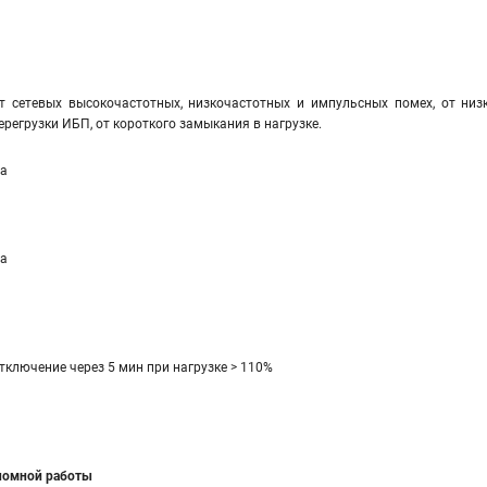
т сетевых высокочастотных, низкочастотных и импульсных помех, от низ
ерегрузки ИБП, от короткого замыкания в нагрузке.
а
а
тключение через 5 мин при нагрузке > 110%
ономной работы