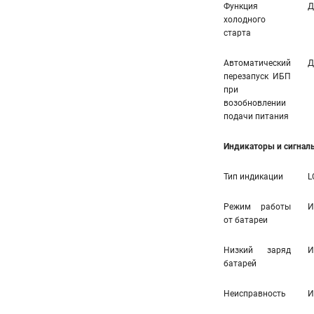
Функция
Д
холодного
старта
Автоматический
Д
перезапуск ИБП
при
возобновлении
подачи питания
Индикаторы и сигнал
Тип индикации
L
Режим работы
И
от батареи
Низкий заряд
И
батарей
Неисправность
И