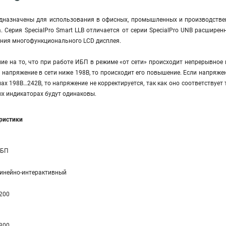
едназначены для использования в офисных, промышленных и производстве
а. Серия SpecialPro Smart LLB отличается от серии SpecialPro UNB расши
ания многофункционального LCD дисплея.
е на то, что при работе ИБП в режиме «от сети» происходит непрерывное 
и напряжение в сети ниже 198В, то происходит его повышение. Если напряже
лах 198В…242В, то напряжение не корректируется, так как оно соответствует
х индикаторах будут одинаковы.
еристики
БП
инейно-интерактивный
200
300