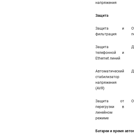
напряжения
Защита
Защита и
О
фильтрация
п
Защита
Д
телефонной и
Ethernet линий
Автоматический
Д
стабилизатор
напряжения
(AVR)
Защита от
О
перегрузки в
линейном
режиме
Батареи и время авт