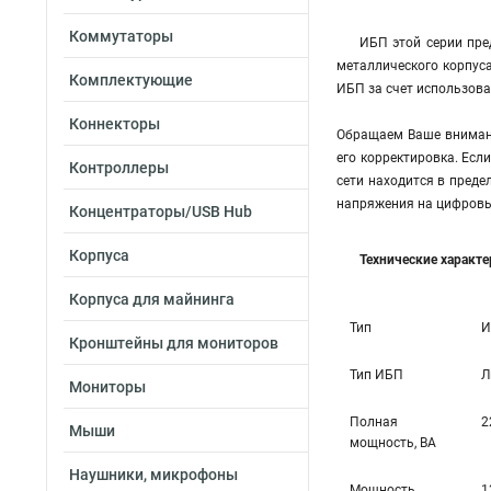
Коммутаторы
ИБП этой серии пр
металлического корпус
Комплектующие
ИБП за счет использов
Коннекторы
Обращаем Ваше внимани
его корректировка. Есл
Контроллеры
сети находится в преде
напряжения на цифровы
Концентраторы/USB Hub
Корпуса
Технические характ
Корпуса для майнинга
Тип
И
Кронштейны для мониторов
Тип ИБП
Л
Мониторы
Полная
2
Мыши
мощность, ВА
Наушники, микрофоны
Мощность
1