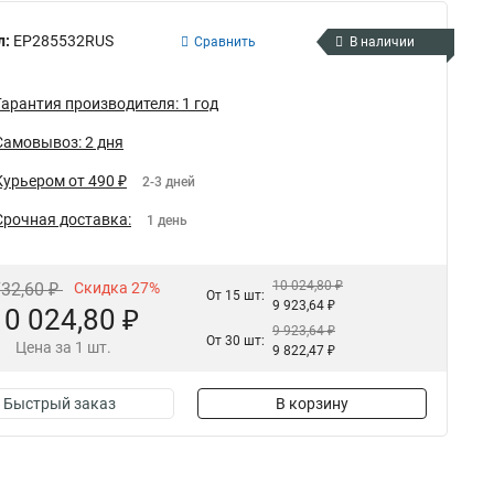
л:
EP285532RUS
Сравнить
В наличии
Гарантия производителя: 1 год
Самовывоз: 2 дня
Курьером от 490 ₽
2-3 дней
Срочная доставка:
1 день
10 024,80 ₽
732,60 ₽
Скидка 27%
От 15 шт:
9 923,64 ₽
10 024,80 ₽
9 923,64 ₽
От 30 шт:
Цена за 1 шт.
9 822,47 ₽
Быстрый заказ
В корзину