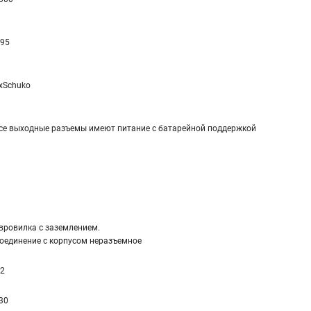
 95
xSchuko
се выходные разъемы имеют питание с батарейной поддержкой
вровилка с заземлением.
оединение с корпусом неразъемное
,2
30