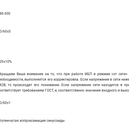
40-300
0/60±5
20±10%
бращаем Ваше внимание на то, что при работе ИБП в режиме «от сети» 
еобходимости, выполняется его корректировка. Если напряжение в сети ниже
42В, то происходит его понижение. Если напряжение сети находится в пр
оответствует требованиям ГОСТ, и, соответственно значения входного и вы
0/60±1
тупенчатая аппроксимация синусоиды