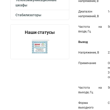
Телекоммуникационные
напряжение, В
шкафы
Диапазон
1
Стабилизаторы
напряжений, В
Частота на
5
Наши статусы
входе, Гц
Выход
Напряжение, В
2
Примечание
О
н
2
с
Частота на
5
выходе, Гц
Форма
С
выходного