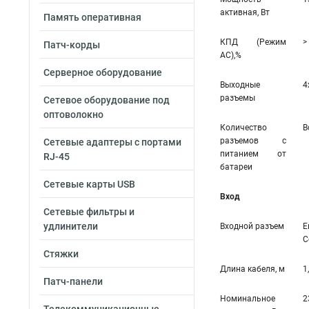
активная, Вт
Память оперативная
КПД (Режим
>
Патч-корды
AC),%
Серверное оборудование
Выходные
4
разъемы
Сетевое оборудование под
оптоволокно
Количество
В
разъемов с
Сетевые адаптеры с портами
питанием от
RJ-45
батареи
Сетевые карты USB
Вход
Сетевые фильтры и
удлинители
Входной разъем
Е
С
Стяжки
Длина кабеля, м
1
Патч-панели
Номинальное
2