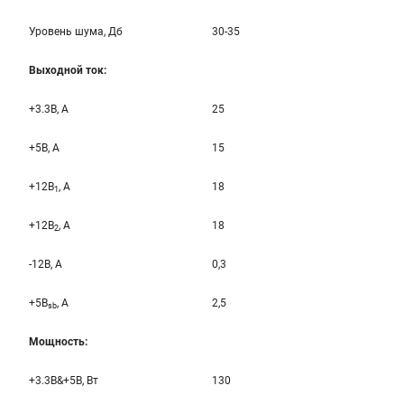
Уровень шума, Дб
30-35
Выходной ток:
+3.3B, А
25
+5B, А
15
+12B
, A
18
1
+12B
, A
18
2
-12B, A
0,3
+5B
, A
2,5
sb
Мощность:
+3.3B&+5B, Вт
130