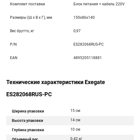
Комплект поставки
Блок питания + кабель 220V
Размеры (Ш x В x Г), мм
150x86x140
Вес брутто, кг
0,97
P/N
ES282068RUS-PC
EAN
4895205118881
Технические характеристики Exegate
ES282068RUS-PC
15 см
Ширина упаковки
14 см
Высота упаковки
10 см
Глубина упаковки
0.42 кг
Объемный вес