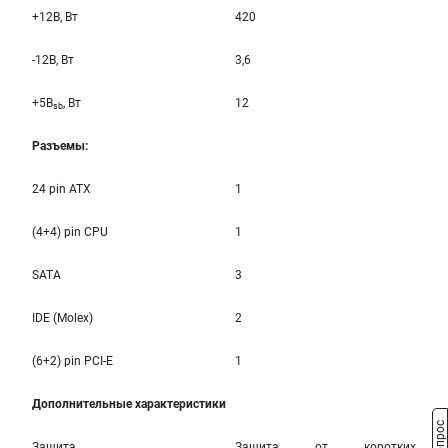
+12B, Вт
420
-12B, Вт
3,6
+5B
, Вт
12
sb
Разъемы:
24 pin ATX
1
(4+4) pin CPU
1
SATA
3
IDE (Molex)
2
(6+2) pin PCI-E
1
Дополнительные характеристики
Защита
Защита от коротких