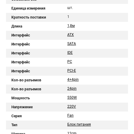
шт.
Единица измерения
1
Кратность поставки
1,8м
Длина
ATX
Интерфейс
SATA
Интерфейс
IDE
Интерфейс
PC
Интерфейс
PCI-E
Интерфейс
4+4pin
Кол-во разъемов
24pin
Кол-во разъемов
550W
Мощность
220V
Напряжение
Fan
Серия
Блок питания
Тип
12cm