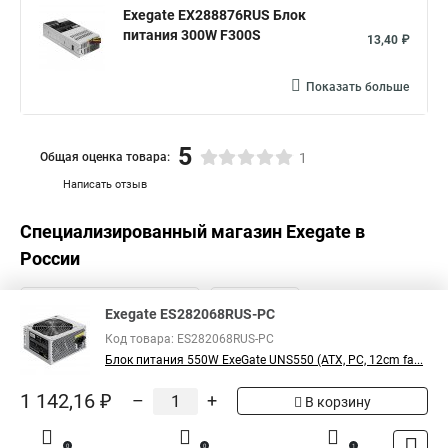
Exegate EX288876RUS Блок
питания 300W F300S
13,40 ₽
Показать больше
5
Общая оценка товара:
1
Написать отзыв
Специализированный магазин
Exegate
в
России
Exegate ES282068RUS-PC
Код товара: ES282068RUS-PC
Блок питания 550W ExeGate UNS550 (ATX, PC, 12cm fa...
1 142,16 ₽
–
+
В корзину
0
0
1