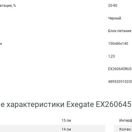
атации, %
20-90
Черный
Блок питания
мм
150x86x140
1,23
EX260645RUS
48952051023
е характеристики Exegate EX26064
15 см
Интерф
14 см
Кол-во