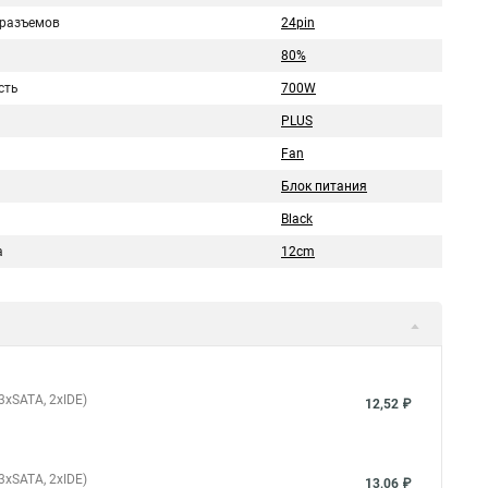
 разъемов
24pin
80%
сть
700W
PLUS
Fan
Блок питания
Black
а
12cm
 3xSATA, 2xIDE)
12,52 ₽
 3xSATA, 2xIDE)
13,06 ₽