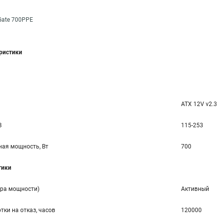
Gate 700PPE
еристики
ATX 12V v2.3
В
115-253
ая мощность, Вт
700
тики
ора мощности)
Активный
тки на отказ, часов
120000