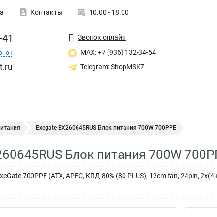
а
Контакты
10.00 - 18.00
-41
Звонок онлайн
MAX: +7 (936) 132-34-54
онок
t.ru
Telegram: ShopMSK7
питания
Exegate EX260645RUS Блок питания 700W 700PPE
260645RUS Блок питания 700W 700P
Gate 700PPE (ATX, APFC, КПД 80% (80 PLUS), 12cm fan, 24pin, 2x(4+4)