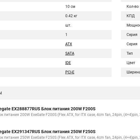
10 см
Кол-во
0.42 кг
КПД
шт.
Мощно
1
Серия
ATX
Серия
SATA
Тип
IDE
Цвет
PCI-E
Ширин
ы
egate EX288877RUS Блок питания 200W F200S
к питания 200W ExeGate F200S (Flex ATX, for ITX case, 4cm fan, 24pin, (4+4)pin,
egate EX291347RUS Блок питания 250W F250S
к питания 250W ExeGate F250S (Flex ATX, for ITX case, 4cm fan, 24pin, (4+4)pin,