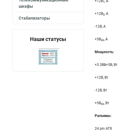
Телекоммуникационные
+12B
, A
1
шкафы
+12B
, A
2
Стабилизаторы
-12B, A
Наши статусы
+5B
, A
sb
Мощность:
+3.3B&+5B, Вт
+12B, Вт
-12B, Вт
+5B
, Вт
sb
Разъемы:
24 pin ATX