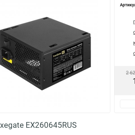
Артику
2 6
Exegate EX260645RUS