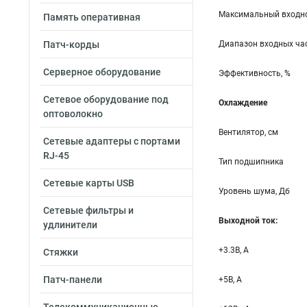
Максимальный входно
Память оперативная
Патч-корды
Диапазон входных час
Серверное оборудование
Эффективность, %
Сетевое оборудование под
Охлаждение
оптоволокно
Вентилятор, см
Сетевые адаптеры с портами
RJ-45
Тип подшипника
Сетевые карты USB
Уровень шума, Дб
Сетевые фильтры и
Выходной ток:
удлинители
+3.3B, А
Стяжки
Патч-панели
+5B, А