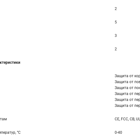
2
5
3
2
ктеристики
Защита от ко
Защита от по
Защита от по
Защита от пер
Защита от пер
Защита от пер
ртам
CE, FCC, CB, U
ператур, °С
0-40