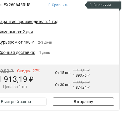
л:
EX260645RUS
Сравнить
В наличии
Гарантия производителя: 1 год
Самовывоз: 2 дня
Курьером от 490 ₽
2-3 дней
Срочная доставка:
1 день
1 913,19 ₽
20,80 ₽
Скидка 27%
От 15 шт:
1 893,76 ₽
1 913,19 ₽
1 893,76 ₽
От 30 шт:
Цена за 1 шт.
1 874,34 ₽
Быстрый заказ
В корзину