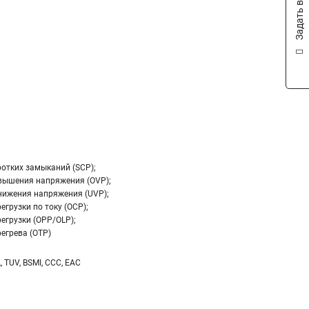
Задать вопрос
ротких замыканий (SCP);
вышения напряжения (OVP);
нижения напряжения (UVP);
егрузки по току (OCP);
егрузки (OPP/OLP);
егрева (OTP)
L, TUV, BSMI, CCC, EAC