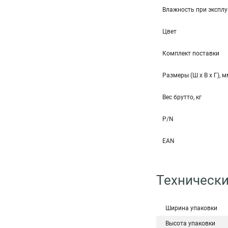
Влажность при эксплу
Цвет
Комплект поставки
Размеры (Ш x В x Г), 
Вес брутто, кг
P/N
EAN
Технически
Ширина упаковки
Высота упаковки