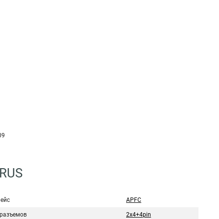
09
5RUS
ейс
APFC
 разъемов
2x4+4pin