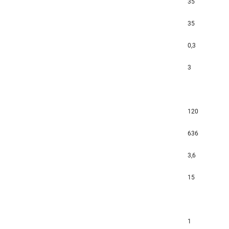
35
35
0,3
3
120
636
3,6
15
1