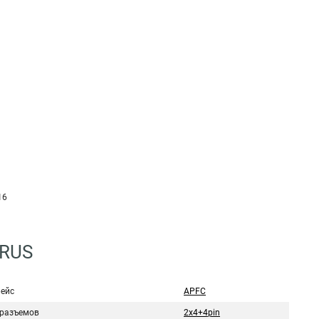
16
7RUS
ейс
APFC
 разъемов
2x4+4pin