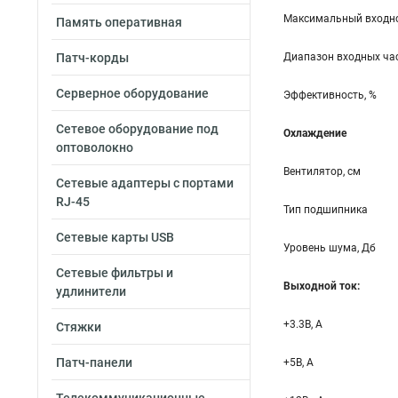
Максимальный входно
Память оперативная
Патч-корды
Диапазон входных час
Серверное оборудование
Эффективность, %
Сетевое оборудование под
Охлаждение
оптоволокно
Вентилятор, см
Сетевые адаптеры с портами
RJ-45
Тип подшипника
Сетевые карты USB
Уровень шума, Дб
Сетевые фильтры и
Выходной ток:
удлинители
+3.3B, А
Стяжки
Патч-панели
+5B, А