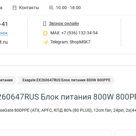
а
Контакты
10.00 - 18.00
-41
Звонок онлайн
MAX: +7 (936) 132-34-54
онок
t.ru
Telegram: ShopMSK7
питания
Exegate EX260647RUS Блок питания 800W 800PPE
260647RUS Блок питания 800W 800P
Gate 800PPE (ATX, APFC, КПД 80% (80 PLUS), 12cm fan, 24pin, 2x(4+4)