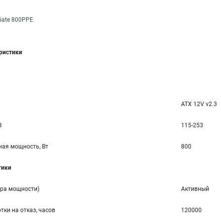
Gate 800PPE
еристики
ATX 12V v2.3
В
115-253
ая мощность, Вт
800
тики
ора мощности)
Активный
тки на отказ, часов
120000