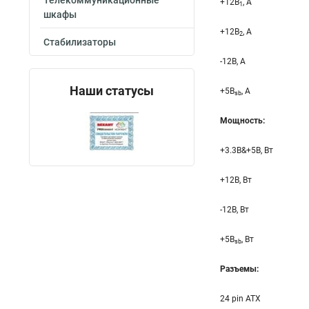
Телекоммуникационные
+12B
, A
1
шкафы
+12B
, A
2
Стабилизаторы
-12B, A
Наши статусы
+5B
, A
sb
Мощность:
+3.3B&+5B, Вт
+12B, Вт
-12B, Вт
+5B
, Вт
sb
Разъемы:
24 pin ATX