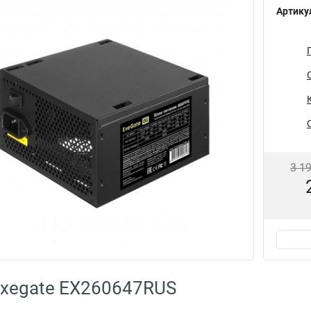
Артику
3 1
Exegate EX260647RUS