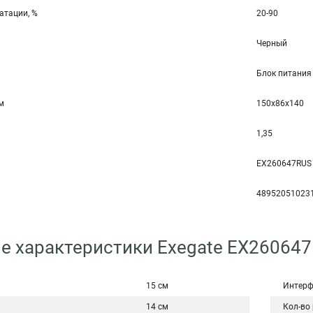
атации, %
20-90
Черный
Блок питания
мм
150x86x140
1,35
EX260647RUS
48952051023
е характеристики Exegate EX26064
15 см
Интерф
14 см
Кол-во