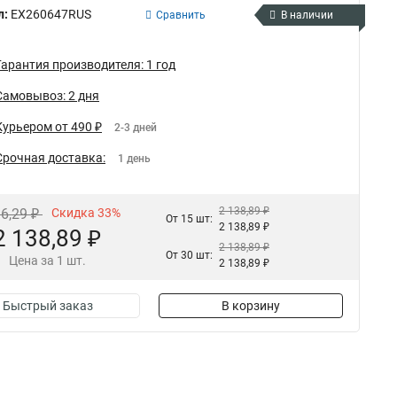
л:
EX260647RUS
Сравнить
В наличии
Гарантия производителя: 1 год
Самовывоз: 2 дня
Курьером от 490 ₽
2-3 дней
Срочная доставка:
1 день
2 138,89 ₽
96,29 ₽
Скидка 33%
От 15 шт:
2 138,89 ₽
2 138,89 ₽
2 138,89 ₽
От 30 шт:
Цена за 1 шт.
2 138,89 ₽
Быстрый заказ
В корзину