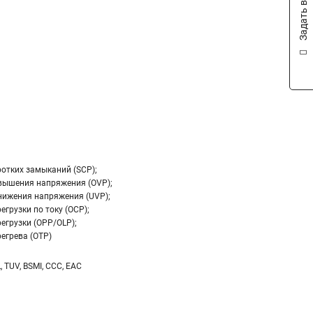
Задать вопрос
ротких замыканий (SCP);
вышения напряжения (OVP);
нижения напряжения (UVP);
егрузки по току (OCP);
егрузки (OPP/OLP);
егрева (OTP)
L, TUV, BSMI, CCC, EAC