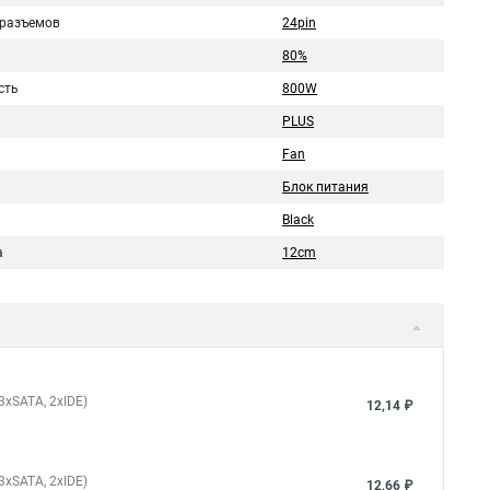
 разъемов
24pin
80%
сть
800W
PLUS
Fan
Блок питания
Black
а
12cm
 3xSATA, 2xIDE)
12,14 ₽
 3xSATA, 2xIDE)
12,66 ₽