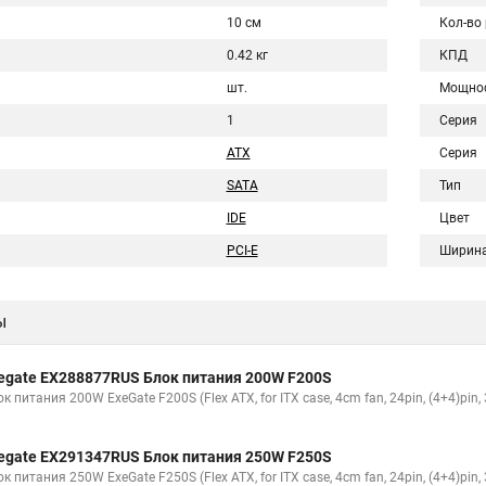
10 см
Кол-во
0.42 кг
КПД
шт.
Мощно
1
Серия
ATX
Серия
SATA
Тип
IDE
Цвет
PCI-E
Ширин
ы
egate EX288877RUS Блок питания 200W F200S
к питания 200W ExeGate F200S (Flex ATX, for ITX case, 4cm fan, 24pin, (4+4)pin,
egate EX291347RUS Блок питания 250W F250S
к питания 250W ExeGate F250S (Flex ATX, for ITX case, 4cm fan, 24pin, (4+4)pin,