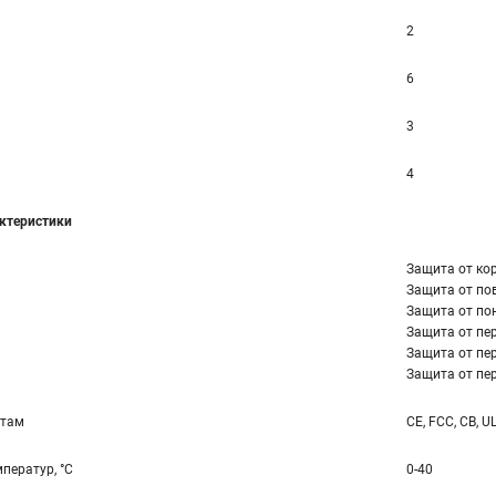
2
6
3
4
ктеристики
Защита от ко
Защита от по
Защита от по
Защита от пер
Защита от пер
Защита от пер
ртам
CE, FCC, CB, U
ператур, °С
0-40