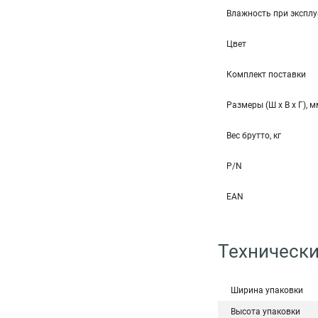
Влажность при эксплу
Цвет
Комплект поставки
Размеры (Ш x В x Г), 
Вес брутто, кг
P/N
EAN
Технически
Ширина упаковки
Высота упаковки