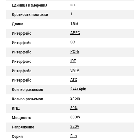
шт.
Единица измерения
1
Кратность поставки
1,8м
Длина
APFC
Интерфейс
SC
Интерфейс
PCI-E
Интерфейс
IDE
Интерфейс
SATA
Интерфейс
ATX
Интерфейс
2x4+4pin
Кол-во разъемов
24pin
Кол-во разъемов
80%
КПД
800W
Мощность
220V
Напряжение
Fan
Серия