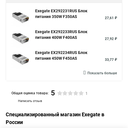
Exegate EX292231RUS Блок
питания 350W F350AS
27,61 ₽
Exegate EX292233RUS Блок
питания 400W F400AS
27,92 ₽
Exegate EX292234RUS Блок
питания 450W F450AS
33,77 ₽
Показать больше
5
Общая оценка товара:
1
Написать отзыв
Специализированный магазин
Exegate
в
России