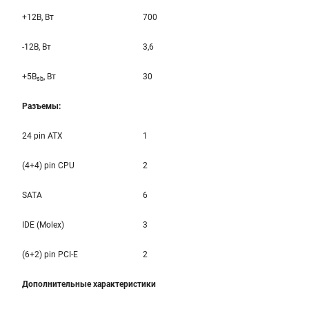
+12B, Вт
700
-12B, Вт
3,6
+5B
, Вт
30
sb
Разъемы:
24 pin ATX
1
(4+4) pin CPU
2
SATA
6
IDE (Molex)
3
(6+2) pin PCI-E
2
Дополнительные характеристики