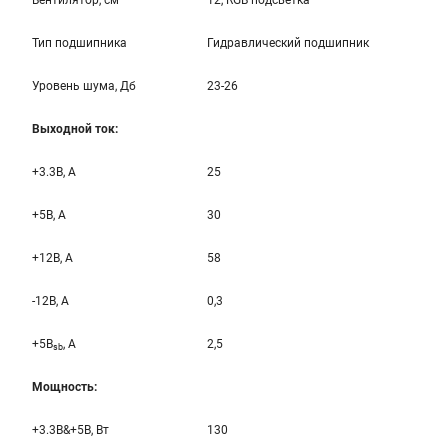
Вентилятор, см
12, RGB подсветка
Тип подшипника
Гидравлический подшипник
Уровень шума, Дб
23-26
Выходной ток:
+3.3B, А
25
+5B, А
30
+12B, A
58
-12B, A
0,3
+5B
, A
2,5
sb
Мощность:
+3.3B&+5B, Вт
130