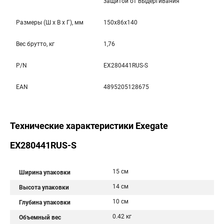
защитой от выдергивания
Размеры (Ш x В x Г), мм
150x86x140
Вес брутто, кг
1,76
P/N
EX280441RUS-S
EAN
4895205128675
Технические характеристики Exegate
EX280441RUS-S
15 см
Ширина упаковки
14 см
Высота упаковки
10 см
Глубина упаковки
0.42 кг
Объемный вес