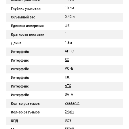
Высота упаковки
10 см
Глубина упаковки
0.42 кг
Объемный вес
шт.
Единица измерения
1
Кратность поставки
1,8м
Длина
APFC
Интерфейс
SC
Интерфейс
PCI-E
Интерфейс
IDE
Интерфейс
ATX
Интерфейс
SATA
Интерфейс
2x4+4pin
Кол-во разъемов
24pin
Кол-во разъемов
82%
КПД