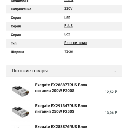
550W
Мощность
220V
Напряжение
Fan
Серия
PLUS
Серия
Box
Серия
Блок питания
Тип
12cm
Ширина
Похожие товары
Exegate EX288877RUS Блок
питания 200W F200S
12,52 ₽
Exegate EX291347RUS Блок
питания 250W F250S
13,06 ₽
Exegate EX288876RUS Блок