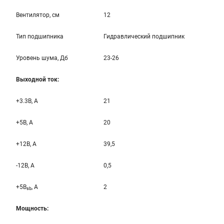
Вентилятор, см
12
Тип подшипника
Гидравлический подшипник
Уровень шума, Дб
23-26
Выходной ток:
+3.3B, А
21
+5B, А
20
+12B, A
39,5
-12B, A
0,5
+5B
, A
2
sb
Мощность: