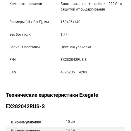
Комплект поставки
Блок питания + кабель 220V с
защитой от выдергивания
Размеры (Ш x В x Г), мм
150x86x140
Вес брутто, кг
1,77
Вариант поставки
Цветная упаковка
P/N
EX282042RUS-S
EAN
4895205114203
Технические характеристики Exegate
EX282042RUS-S
15 см
Ширина упаковки
14 см