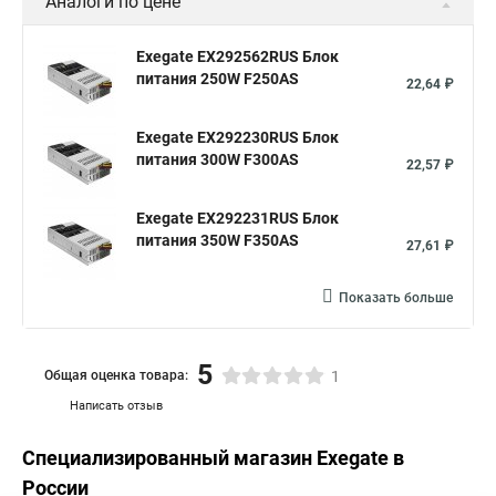
Аналоги по цене
Exegate EX292562RUS Блок
питания 250W F250AS
22,64 ₽
Exegate EX292230RUS Блок
питания 300W F300AS
22,57 ₽
Exegate EX292231RUS Блок
питания 350W F350AS
27,61 ₽
Показать больше
5
Общая оценка товара:
1
Написать отзыв
Специализированный магазин
Exegate
в
России