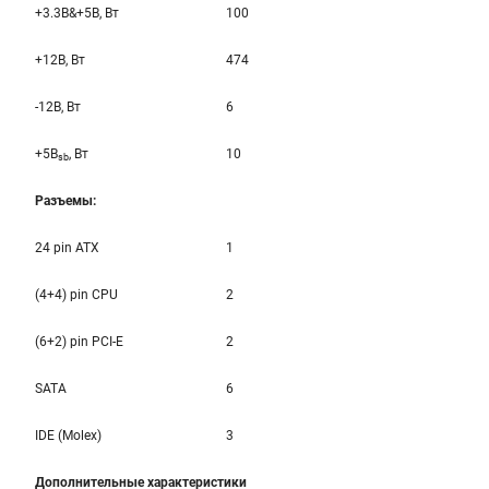
+3.3B&+5B, Вт
100
+12B, Вт
474
-12B, Вт
6
+5B
, Вт
10
sb
Разъемы:
24 pin ATX
1
(4+4) pin CPU
2
(6+2) pin PCI-E
2
SATA
6
IDE (Molex)
3
Дополнительные характеристики