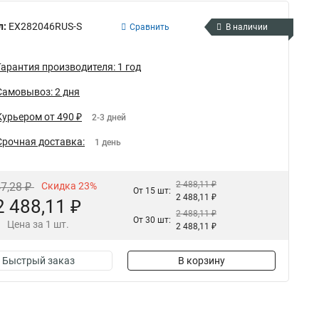
л:
EX282046RUS-S
Сравнить
В наличии
Гарантия производителя: 1 год
Самовывоз: 2 дня
Курьером от 490 ₽
2-3 дней
Срочная доставка:
1 день
2 488,11 ₽
47,28 ₽
Скидка 23%
От 15 шт:
2 488,11 ₽
2 488,11 ₽
2 488,11 ₽
От 30 шт:
Цена за 1 шт.
2 488,11 ₽
Быстрый заказ
В корзину