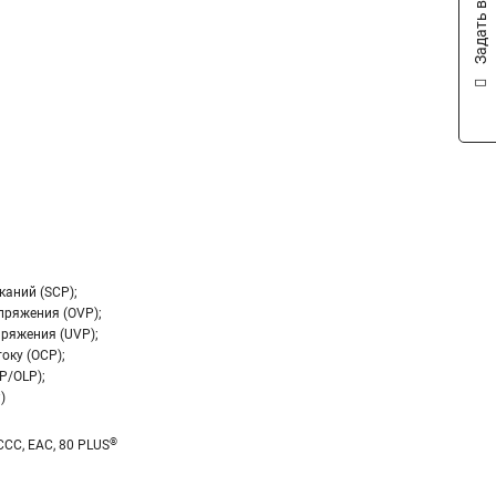
Задать вопрос
каний (SCP);
пряжения (OVP);
ряжения (UVP);
оку (OCP);
P/OLP);
)
®
 CCC, EAC, 80 PLUS