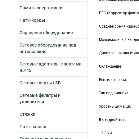
Память оперативная
PFC (Корректор факт
Патч-корды
Среднее время нарабо
Серверное оборудование
Максимальный входно
Сетевое оборудование под
оптоволокно
Диапазон входных час
Сетевые адаптеры с портами
Охлаждение
RJ-45
Вентилятор, см
Сетевые карты USB
Тип подшипника
Сетевые фильтры и
удлинители
Уровень шума, Дб
Стяжки
Выходной ток:
Патч-панели
+3.3B, А