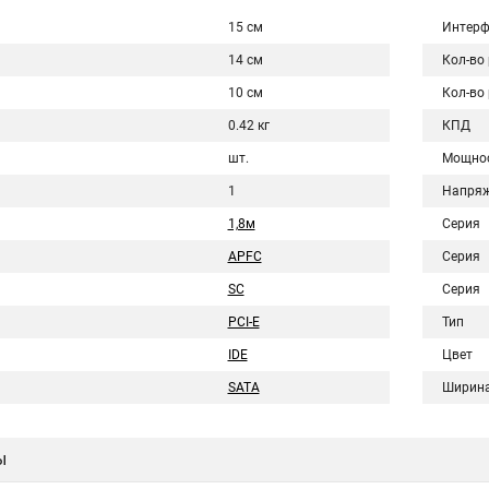
15 см
Интерф
14 см
Кол-во
10 см
Кол-во
0.42 кг
КПД
шт.
Мощно
1
Напряж
1,8м
Серия
APFC
Серия
SC
Серия
PCI-E
Тип
IDE
Цвет
SATA
Ширин
ы