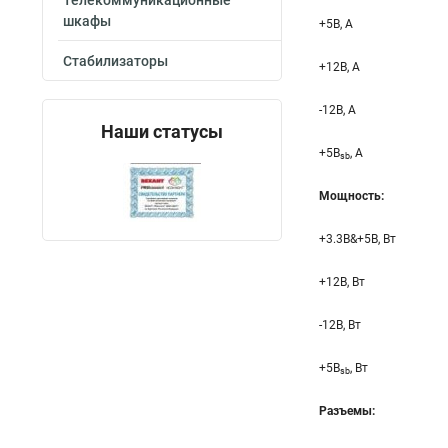
Телекоммуникационные
шкафы
+5B, А
Стабилизаторы
+12B, A
-12B, A
Наши статусы
+5B
, A
sb
Мощность:
+3.3B&+5B, Вт
+12B, Вт
-12B, Вт
+5B
, Вт
sb
Разъемы: