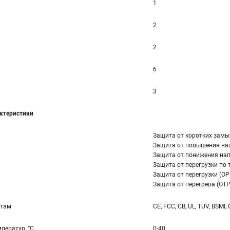
1
2
2
6
3
ктеристики
Защита от коротких замы
Защита от повышения на
Защита от понижения нап
Защита от перегрузки по т
Защита от перегрузки (OP
Защита от перегрева (OTP
ртам
CE, FCC, CB, UL, TUV, BSMI,
ператур, °С
0-40