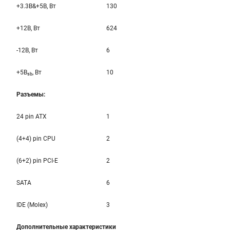
+3.3B&+5B, Вт
130
+12B, Вт
624
-12B, Вт
6
+5B
, Вт
10
sb
Разъемы:
24 pin ATX
1
(4+4) pin CPU
2
(6+2) pin PCI-E
2
SATA
6
IDE (Molex)
3
Дополнительные характеристики