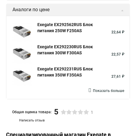
Аналоги по цене
Exegate EX292562RUS Блок
питания 250W F250AS
22,64 ₽
Exegate EX292230RUS Блок
питания 300W F300AS
22,57 ₽
Exegate EX292231RUS Блок
питания 350W F350AS
27,61 ₽
Показать больше
5
Общая оценка товара:
1
Написать отзыв
Специализированный магазин
Exegate
в