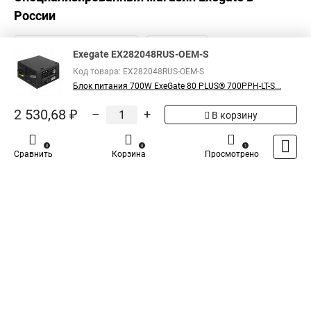
России
Exegate EX282048RUS-OEM-S
Код товара: EX282048RUS-OEM-S
Блок питания 700W ExeGate 80 PLUS® 700PPH-LT-S...
2 530,68 ₽
–
+
В корзину
0
0
1
Сравнить
Корзина
Просмотрено
Каталог
Оплата
Доставка
Контакты
Войти