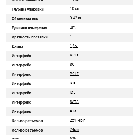
Высота упаковки
10 см
Глубина упаковки
0.42 кг
Объемный вес
шт.
Единица измерения
1
Кратность поставки
1,8м
Длина
APFC
Интерфейс
SC
Интерфейс
PCI-E
Интерфейс
RTL
Интерфейс
IDE
Интерфейс
SATA
Интерфейс
ATX
Интерфейс
2x4+4pin
Кол-во разъемов
24pin
Кол-во разъемов