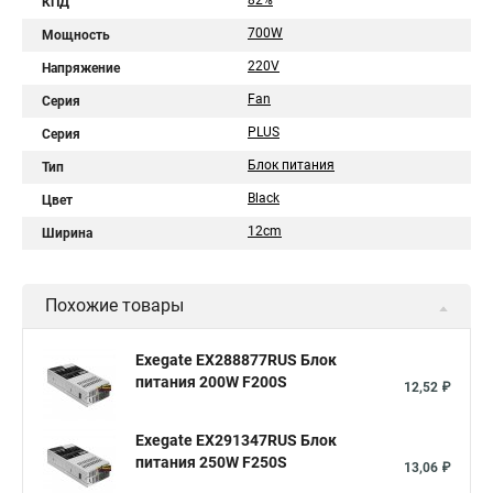
82%
КПД
700W
Мощность
220V
Напряжение
Fan
Серия
PLUS
Серия
Блок питания
Тип
Black
Цвет
12cm
Ширина
Похожие товары
Exegate EX288877RUS Блок
питания 200W F200S
12,52 ₽
Exegate EX291347RUS Блок
питания 250W F250S
13,06 ₽