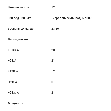
Вентилятор, см
12
Тип подшипника
Гидравлический подшипник
Уровень шума, Дб
23-26
Выходной ток:
+3.3B, А
20
+5B, А
21
+12B, A
52
-12B, A
0,5
+5B
, A
2
sb
Мощность: