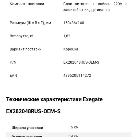
Комплект поставки
Блок питания + кабель 220V с
защитой от выдергивания
Размеры (Ш x В x Г), мм
150x86x140
Вес брутто, кг
1,82
Вариант поставки
Коробка
P/N
EX282048RUS-OEM-S
EAN
4895205114272
Технические характеристики Exegate
EX282048RUS-OEM-S
15 см
Ширина упаковки
14 см