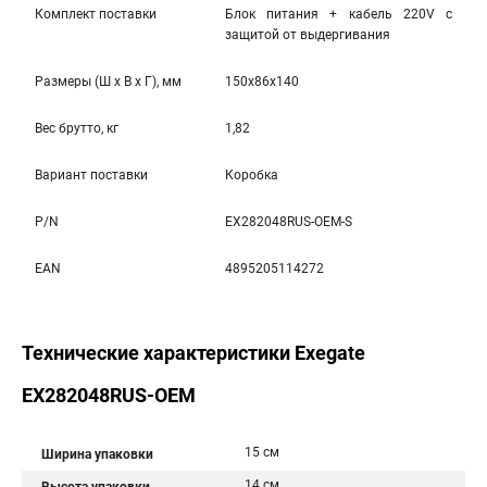
Комплект поставки
Блок питания + кабель 220V с
защитой от выдергивания
Размеры (Ш x В x Г), мм
150x86x140
Вес брутто, кг
1,82
Вариант поставки
Коробка
P/N
EX282048RUS-OEM-S
EAN
4895205114272
Технические характеристики Exegate
EX282048RUS-OEM
15 см
Ширина упаковки
14 см