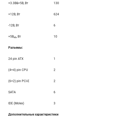
+3.3B&+5B, Вт
130
+12B, Вт
624
-12B, Вт
6
+5B
, Вт
10
sb
Разъемы:
24 pin ATX
1
(4+4) pin CPU
2
(6+2) pin PCI-E
2
SATA
6
IDE (Molex)
3
Дополнительные характеристики