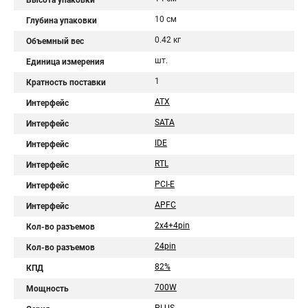
Высота упаковки
10 см
Глубина упаковки
0.42 кг
Объемный вес
шт.
Единица измерения
1
Кратность поставки
ATX
Интерфейс
SATA
Интерфейс
IDE
Интерфейс
RTL
Интерфейс
PCI-E
Интерфейс
APFC
Интерфейс
2x4+4pin
Кол-во разъемов
24pin
Кол-во разъемов
82%
КПД
700W
Мощность