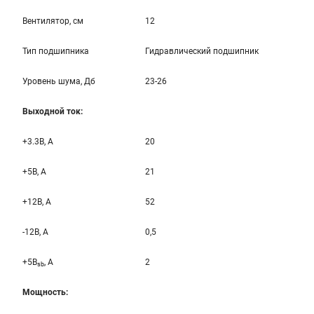
Вентилятор, см
12
Тип подшипника
Гидравлический подшипник
Уровень шума, Дб
23-26
Выходной ток:
+3.3B, А
20
+5B, А
21
+12B, A
52
-12B, A
0,5
+5B
, A
2
sb
Мощность: