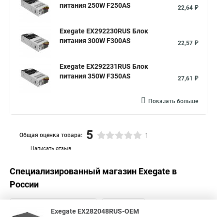
питания 250W F250AS
22,64 ₽
Exegate EX292230RUS Блок
питания 300W F300AS
22,57 ₽
Exegate EX292231RUS Блок
питания 350W F350AS
27,61 ₽
Показать больше
5
Общая оценка товара:
1
Написать отзыв
Специализированный магазин
Exegate
в
России
Exegate EX282048RUS-OEM