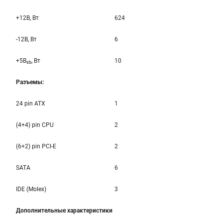
+12B, Вт
624
-12B, Вт
6
+5B
, Вт
10
sb
Разъемы:
24 pin ATX
1
(4+4) pin CPU
2
(6+2) pin PCI-E
2
SATA
6
IDE (Molex)
3
Дополнительные характеристики