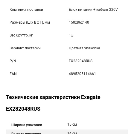
Комплект поставки
Блок питания + кабель 220V
Размеры (Ш x В x Г), мм
150x86x140
Вес брутто, кг
1,8
Вариант поставки
Цветная упаковка
P/N
EX282048RUS
EAN
4895205114661
Технические характеристики Exegate
EX282048RUS
15 см
Ширина упаковки
14 см