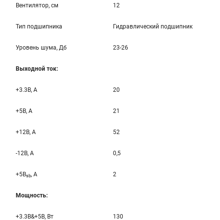
Вентилятор, см
12
Тип подшипника
Гидравлический подшипник
Уровень шума, Дб
23-26
Выходной ток:
+3.3B, А
20
+5B, А
21
+12B, A
52
-12B, A
0,5
+5B
, A
2
sb
Мощность:
+3.3B&+5B, Вт
130