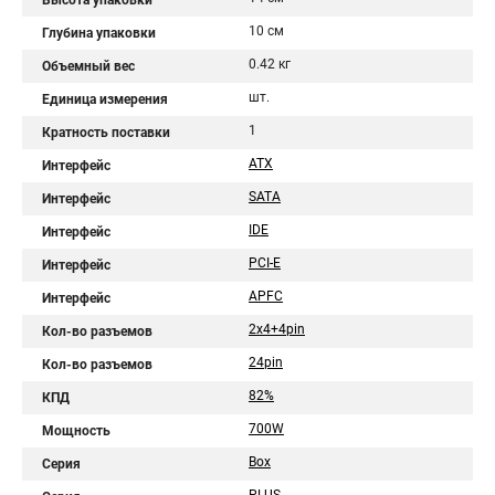
Высота упаковки
10 см
Глубина упаковки
0.42 кг
Объемный вес
шт.
Единица измерения
1
Кратность поставки
ATX
Интерфейс
SATA
Интерфейс
IDE
Интерфейс
PCI-E
Интерфейс
APFC
Интерфейс
2x4+4pin
Кол-во разъемов
24pin
Кол-во разъемов
82%
КПД
700W
Мощность
Box
Серия