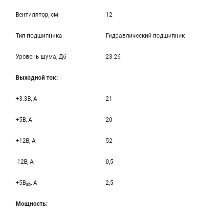
Вентилятор, см
12
Тип подшипника
Гидравлический подшипник
Уровень шума, Дб
23-26
Выходной ток:
+3.3B, А
21
+5B, А
20
+12B, A
52
-12B, A
0,5
+5B
, A
2,5
sb
Мощность: