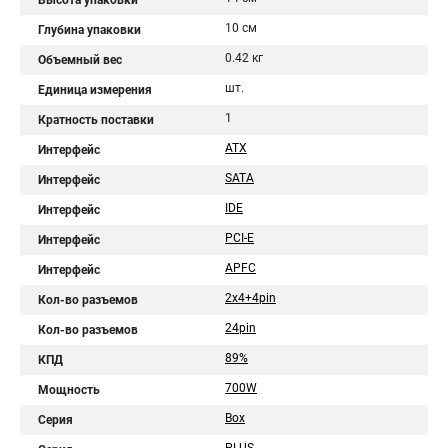
Высота упаковки
10 см
Глубина упаковки
0.42 кг
Объемный вес
шт.
Единица измерения
1
Кратность поставки
ATX
Интерфейс
SATA
Интерфейс
IDE
Интерфейс
PCI-E
Интерфейс
APFC
Интерфейс
2x4+4pin
Кол-во разъемов
24pin
Кол-во разъемов
89%
КПД
700W
Мощность
Box
Серия