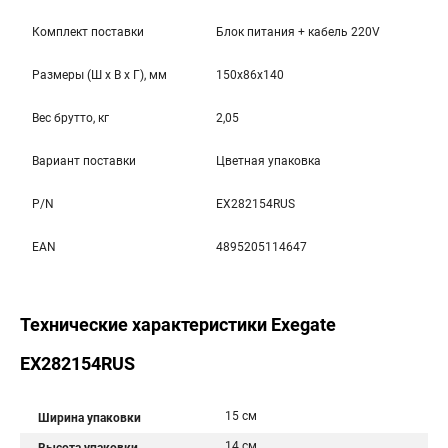
Комплект поставки
Блок питания + кабель 220V
Размеры (Ш x В x Г), мм
150x86x140
Вес брутто, кг
2,05
Вариант поставки
Цветная упаковка
P/N
EX282154RUS
EAN
4895205114647
Технические характеристики Exegate
EX282154RUS
15 см
Ширина упаковки
14 см