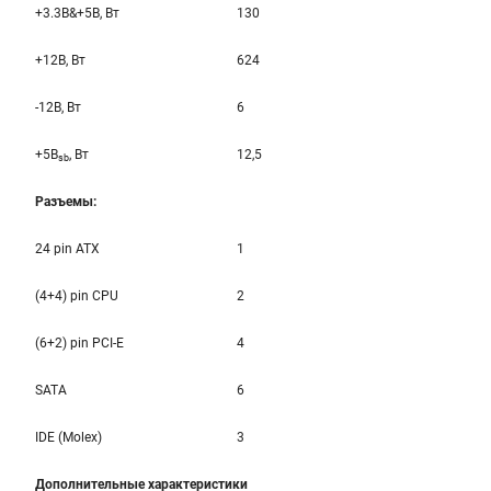
+3.3B&+5B, Вт
130
+12B, Вт
624
-12B, Вт
6
+5B
, Вт
12,5
sb
Разъемы:
24 pin ATX
1
(4+4) pin CPU
2
(6+2) pin PCI-E
4
SATA
6
IDE (Molex)
3
Дополнительные характеристики