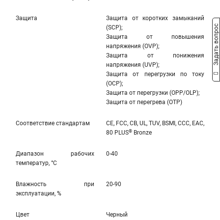
Защита
Защита от коротких замыканий
Задать вопрос
(SCP);
Защита от повышения
напряжения (OVP);
Защита от понижения
напряжения (UVP);
Защита от перегрузки по току
(OCP);
Защита от перегрузки (OPP/OLP);
Защита от перегрева (OTP)
Соответствие стандартам
CE, FCC, CB, UL, TUV, BSMI, CCC, EAC,
®
80 PLUS
Bronze
Диапазон рабочих
0-40
температур, °С
Влажность при
20-90
эксплуатации, %
Цвет
Черный