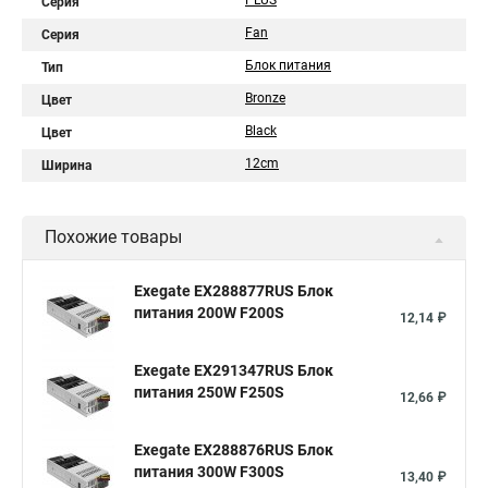
PLUS
Серия
Fan
Серия
Блок питания
Тип
Bronze
Цвет
Black
Цвет
12cm
Ширина
Похожие товары
Exegate EX288877RUS Блок
питания 200W F200S
12,14 ₽
Exegate EX291347RUS Блок
питания 250W F250S
12,66 ₽
Exegate EX288876RUS Блок
питания 300W F300S
13,40 ₽