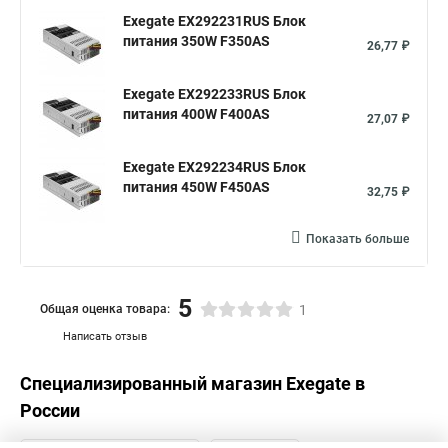
Exegate EX292231RUS Блок
питания 350W F350AS
26,77 ₽
Exegate EX292233RUS Блок
питания 400W F400AS
27,07 ₽
Exegate EX292234RUS Блок
питания 450W F450AS
32,75 ₽
Показать больше
5
Общая оценка товара:
1
Написать отзыв
Специализированный магазин
Exegate
в
России