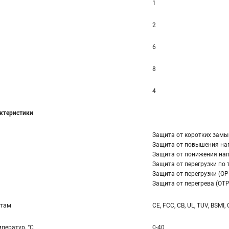
1
2
6
8
4
ктеристики
Защита от коротких замы
Защита от повышения на
Защита от понижения нап
Защита от перегрузки по т
Защита от перегрузки (OP
Защита от перегрева (OTP
ртам
CE, FCC, CB, UL, TUV, BSMI,
ператур, °С
0-40