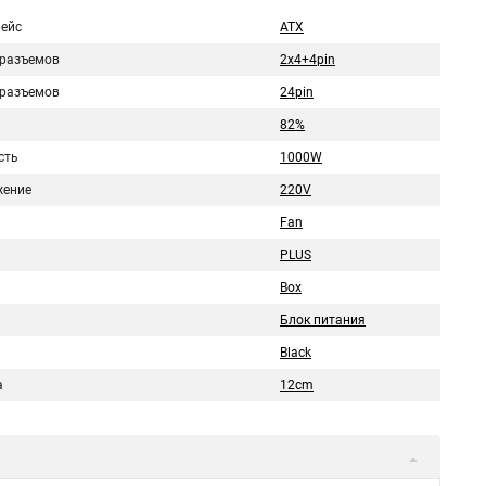
ейс
ATX
 разъемов
2x4+4pin
 разъемов
24pin
82%
сть
1000W
ение
220V
Fan
PLUS
Box
Блок питания
Black
а
12cm