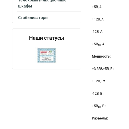
Телекоммуникационные
шкафы
+5B, А
Стабилизаторы
+12B, A
-12B, A
Наши статусы
+5B
, A
sb
Мощность:
+3.3B&+5B, Вт
+12B, Вт
-12B, Вт
+5B
, Вт
sb
Разъемы: