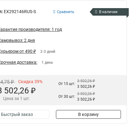
л:
EX292146RUS-S
Сравнить
В наличии
Гарантия производителя: 1 год
Самовывоз: 2 дня
Курьером от 490 ₽
2-3 дней
Срочная доставка:
1 день
3 502,26 ₽
24,75 ₽
Скидка 39%
От 15 шт:
3 502,26 ₽
3 502,26 ₽
3 502,26 ₽
От 30 шт:
Цена за 1 шт.
3 502,26 ₽
Быстрый заказ
В корзину