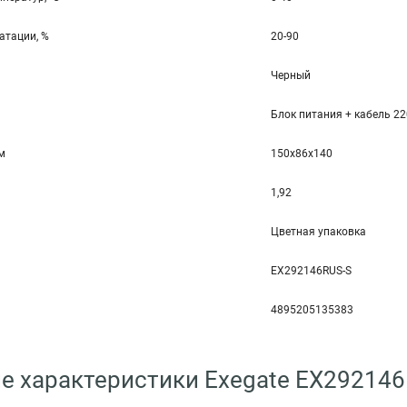
атации, %
20-90
Черный
Блок питания + кабель 2
мм
150x86x140
1,92
Цветная упаковка
EX292146RUS-S
4895205135383
е характеристики Exegate EX292146