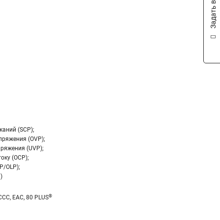
Задать вопрос
каний (SCP);
пряжения (OVP);
ряжения (UVP);
оку (OCP);
P/OLP);
)
®
 CCC, EAC, 80 PLUS