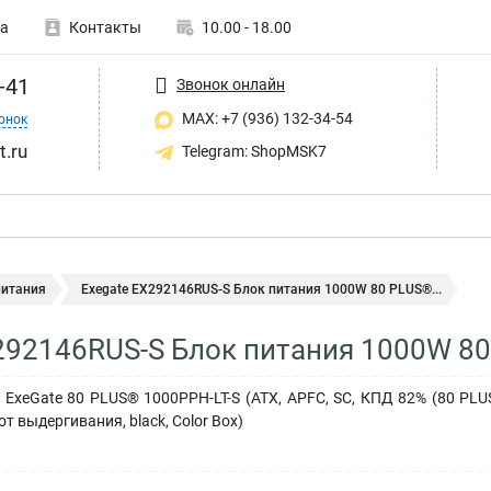
а
Контакты
10.00 - 18.00
-41
Звонок онлайн
MAX: +7 (936) 132-34-54
онок
t.ru
Telegram: ShopMSK7
питания
Exegate EX292146RUS-S Блок питания 1000W 80 PLUS®...
292146RUS-S Блок питания 1000W 80
xeGate 80 PLUS® 1000PPH-LT-S (ATX, APFC, SC, КПД 82% (80 PLUS), 
от выдергивания, black, Color Box)