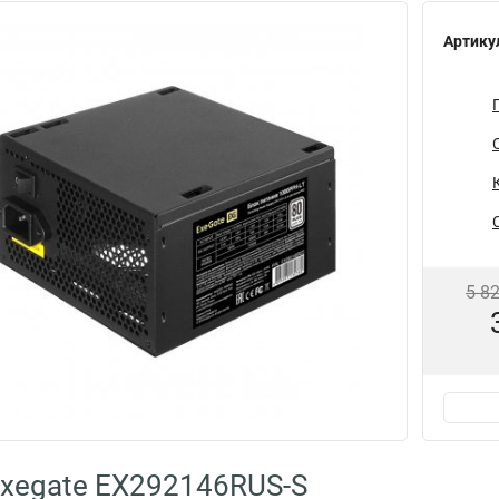
Артику
5 8
xegate EX292146RUS-S