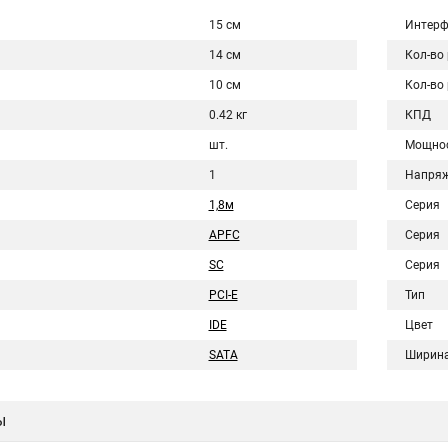
15 см
Интерф
14 см
Кол-во
10 см
Кол-во
0.42 кг
КПД
шт.
Мощно
1
Напряж
1,8м
Серия
APFC
Серия
SC
Серия
PCI-E
Тип
IDE
Цвет
SATA
Ширин
ы