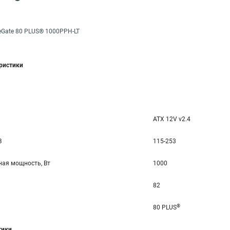
eGate 80 PLUS® 1000PPH-LT
еристики
ATX 12V v2.4
В
115-253
ая мощность, Вт
1000
82
®
80 PLUS
тики