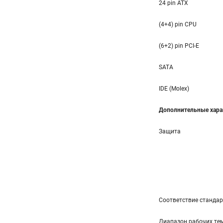
24 pin ATX
(4+4) pin CPU
(6+2) pin PCI-E
SATA
IDE (Molex)
Дополнительные хара
Защита
Соответствие станда
Диапазон рабочих тем