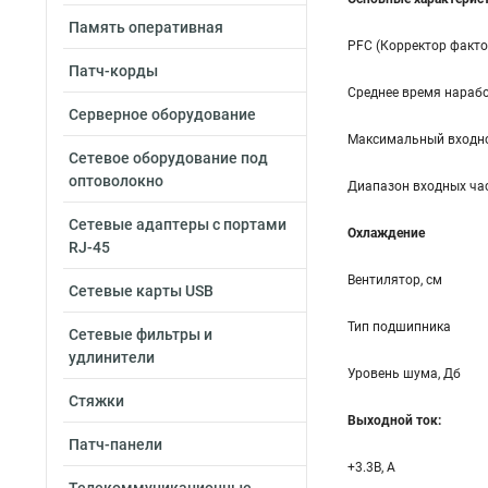
Память оперативная
PFC (Корректор факт
Патч-корды
Среднее время нарабо
Серверное оборудование
Максимальный входно
Сетевое оборудование под
оптоволокно
Диапазон входных час
Сетевые адаптеры с портами
Охлаждение
RJ-45
Вентилятор, см
Сетевые карты USB
Тип подшипника
Сетевые фильтры и
удлинители
Уровень шума, Дб
Стяжки
Выходной ток:
Патч-панели
+3.3B, А