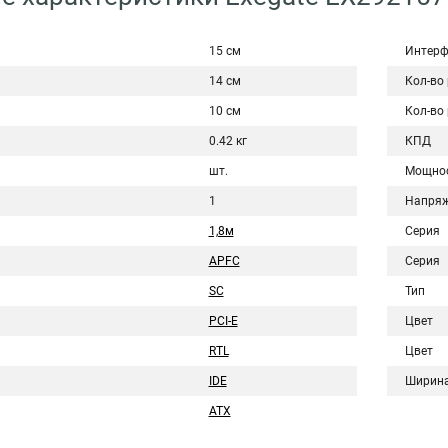
15 см
Интерф
14 см
Кол-во
10 см
Кол-во
0.42 кг
КПД
шт.
Мощно
1
Напряж
1,8м
Серия
APFC
Серия
SC
Тип
PCI-E
Цвет
RTL
Цвет
IDE
Ширин
ATX