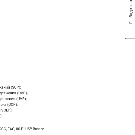
Задать вопрос
каний (SCP);
пряжения (OVP);
ряжения (UVP);
оку (OCP);
P/OLP);
)
®
 CCC, EAC, 80 PLUS
Bronze