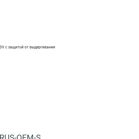
20V с защитой от выдергивания
7RUS-OEM-S