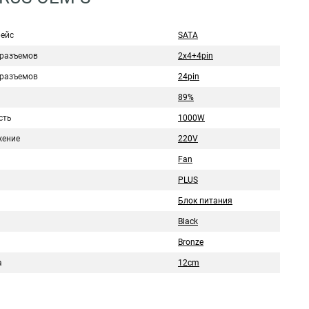
ейс
SATA
 разъемов
2x4+4pin
 разъемов
24pin
89%
сть
1000W
ение
220V
Fan
PLUS
Блок питания
Black
Bronze
а
12cm