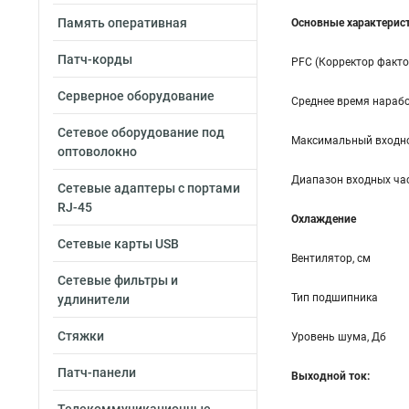
Память оперативная
Основные характерис
Патч-корды
PFC (Корректор факт
Серверное оборудование
Среднее время нарабо
Сетевое оборудование под
Максимальный входно
оптоволокно
Диапазон входных час
Сетевые адаптеры с портами
RJ-45
Охлаждение
Сетевые карты USB
Вентилятор, см
Сетевые фильтры и
Тип подшипника
удлинители
Стяжки
Уровень шума, Дб
Патч-панели
Выходной ток: