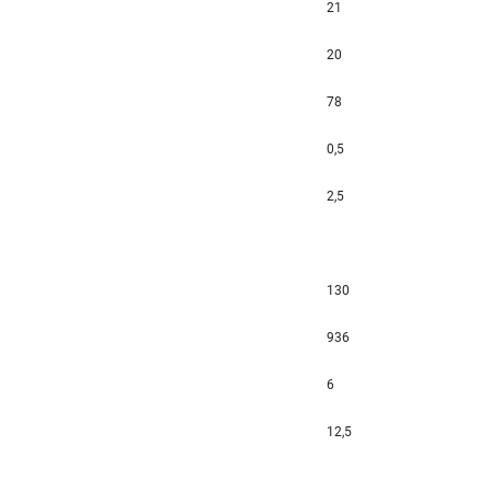
21
20
78
0,5
2,5
130
936
6
12,5