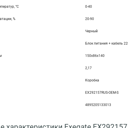
ператур, °С
0-40
атации, %
20-90
Черный
Блок питания + кабель 2
мм
150x86x140
2,17
Коробка
EX292157RUS-OEM-S
4895205133013
е характеристики Exegate EX29215