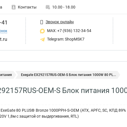
а
Контакты
10.00 - 18.00
-41
Звонок онлайн
MAX: +7 (936) 132-34-54
онок
t.ru
Telegram: ShopMSK7
питания
Exegate EX292157RUS-OEM-S Блок питания 1000W 80 PL...
292157RUS-OEM-S Блок питания 1000
xeGate 80 PLUS® Bronze 1000PPH-S-OEM (ATX, APFC, SC, КПД 89% (80 
 220V 1,8м с защитой от выдергивания, RTL)