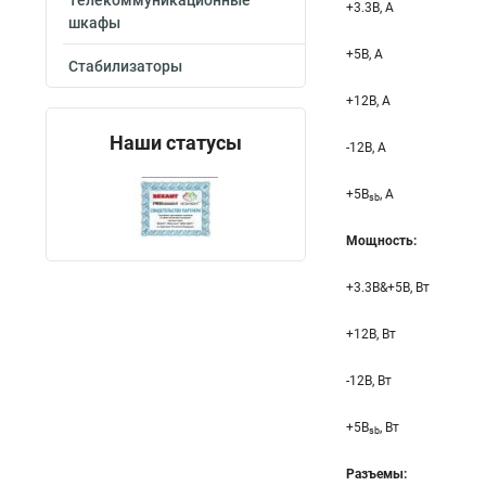
Телекоммуникационные
+3.3B, А
шкафы
+5B, А
Стабилизаторы
+12B, A
Наши статусы
-12B, A
+5B
, A
sb
Мощность:
+3.3B&+5B, Вт
+12B, Вт
-12B, Вт
+5B
, Вт
sb
Разъемы: