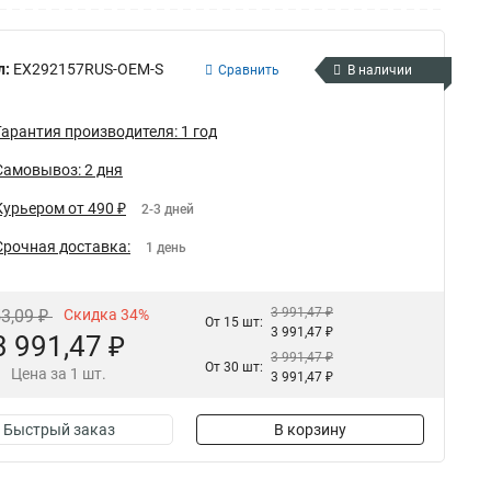
л:
EX292157RUS-OEM-S
Сравнить
В наличии
Гарантия производителя: 1 год
Самовывоз: 2 дня
Курьером от 490 ₽
2-3 дней
Срочная доставка:
1 день
3 991,47 ₽
53,09 ₽
Скидка 34%
От 15 шт:
3 991,47 ₽
3 991,47 ₽
3 991,47 ₽
От 30 шт:
Цена за 1 шт.
3 991,47 ₽
Быстрый заказ
В корзину