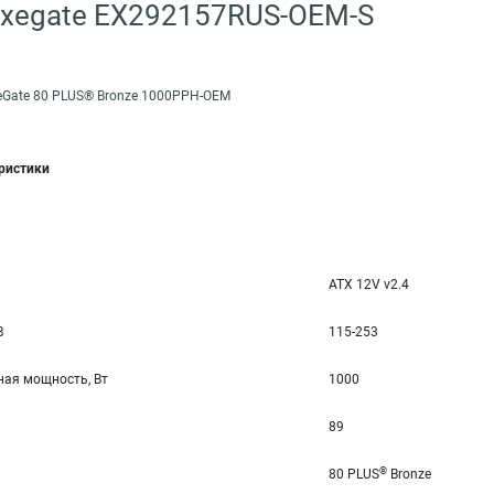
Exegate EX292157RUS-OEM-S
eGate 80 PLUS® Bronze 1000PPH-OEM
еристики
ATX 12V v2.4
В
115-253
ая мощность, Вт
1000
89
®
80 PLUS
Bronze