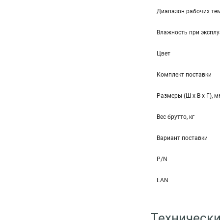
Диапазон рабочих тем
Влажность при эксплу
Цвет
Комплект поставки
Размеры (Ш x В x Г), 
Вес брутто, кг
Вариант поставки
P/N
EAN
Технически