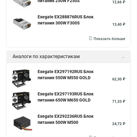
питания 250W F250S
12,66 ₽
Exegate EX288876RUS Блок
питания 300W F300S
13,40 ₽
Показать больше
Аналоги по характеристикам
Exegate EX297192RUS Блок
питания 550W M550 GOLD
62,30 ₽
Exegate EX297193RUS Блок
питания 650W M650 GOLD
71,33 ₽
Exegate EX292236RUS Блок
питания 500W M500
24,72 ₽