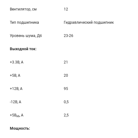
Вентилятор, см
12
Тип подшипника
Гидравлический подшипник
Уровень шума, Дб
23-26
Выходной ток:
+3.3B, А
21
+5B, А
20
+12B, A
95
-12B, A
0,5
+5B
, A
2,5
sb
Мощность: