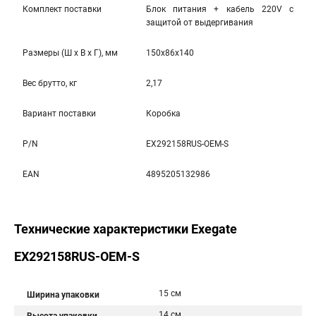
Комплект поставки
Блок питания + кабель 220V с
защитой от выдергивания
Размеры (Ш x В x Г), мм
150x86x140
Вес брутто, кг
2,17
Вариант поставки
Коробка
P/N
EX292158RUS-OEM-S
EAN
4895205132986
Технические характеристики Exegate
EX292158RUS-OEM-S
15 см
Ширина упаковки
14 см