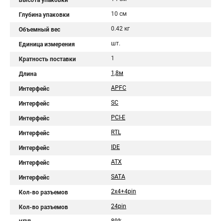
Высота упаковки
10 см
Глубина упаковки
0.42 кг
Объемный вес
шт.
Единица измерения
1
Кратность поставки
1,8м
Длина
APFC
Интерфейс
SC
Интерфейс
PCI-E
Интерфейс
RTL
Интерфейс
IDE
Интерфейс
ATX
Интерфейс
SATA
Интерфейс
2x4+4pin
Кол-во разъемов
24pin
Кол-во разъемов