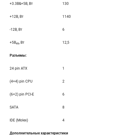
+3.3B&+5B, Вт
130
+12B, Вт
1140
-12B, Вт
6
+5B
, Вт
12,5
sb
Разъемы:
24 pin ATX
1
(4+4) pin CPU
2
(6+2) pin PCI-E
6
SATA
8
IDE (Molex)
4
Дополнительные характеристики