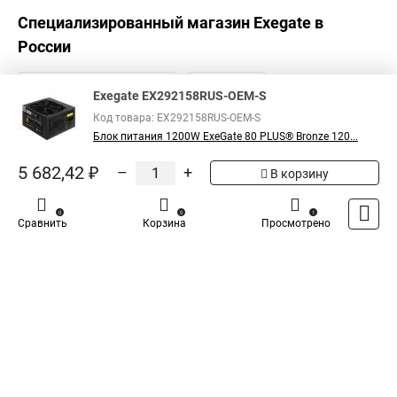
Специализированный магазин
Exegate
в
России
Exegate EX292158RUS-OEM-S
Код товара: EX292158RUS-OEM-S
Блок питания 1200W ExeGate 80 PLUS® Bronze 120...
5 682,42 ₽
–
+
В корзину
0
0
1
Сравнить
Корзина
Просмотрено
Каталог
Оплата
Доставка
Контакты
Войти