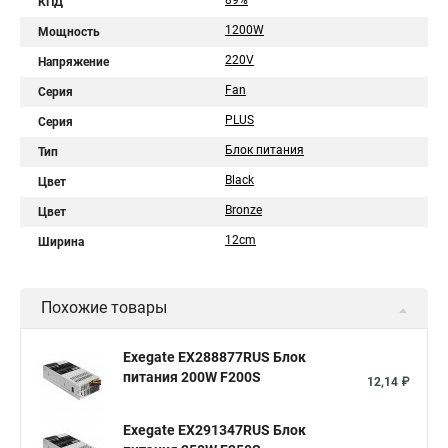
89%
КПД
1200W
Мощность
220V
Напряжение
Fan
Серия
PLUS
Серия
Блок питания
Тип
Black
Цвет
Bronze
Цвет
12cm
Ширина
Похожие товары
Exegate EX288877RUS Блок
питания 200W F200S
12,14 ₽
Exegate EX291347RUS Блок