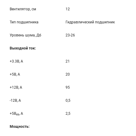
Вентилятор, см
12
Тип подшипника
Гидравлический подшипник
Уровень шума, Дб
23-26
Выходной ток:
+3.3B, А
21
+5B, А
20
+12B, A
95
-12B, A
0,5
+5B
, A
2,5
sb
Мощность: