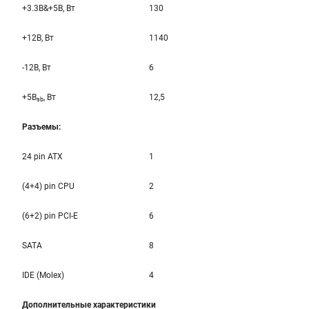
+3.3B&+5B, Вт
130
+12B, Вт
1140
-12B, Вт
6
+5B
, Вт
12,5
sb
Разъемы:
24 pin ATX
1
(4+4) pin CPU
2
(6+2) pin PCI-E
6
SATA
8
IDE (Molex)
4
Дополнительные характеристики