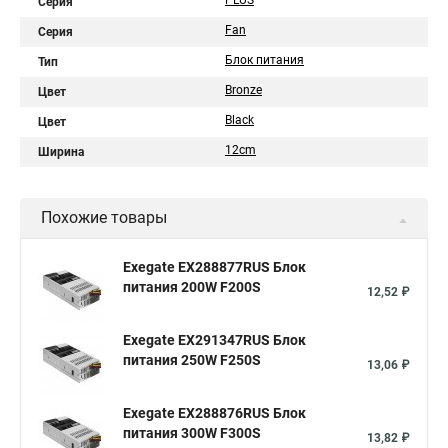
PLUS
Серия
Fan
Серия
Блок питания
Тип
Bronze
Цвет
Black
Цвет
12cm
Ширина
Похожие товары
Exegate EX288877RUS Блок
питания 200W F200S
12,52 ₽
Exegate EX291347RUS Блок
питания 250W F250S
13,06 ₽
Exegate EX288876RUS Блок
питания 300W F300S
13,82 ₽