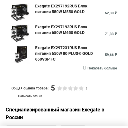
Exegate EX297192RUS Блок
питания 550W M550 GOLD
62,30 ₽
Exegate EX297193RUS Блок
питания 650W M650 GOLD
71,33 ₽
Exegate EX297231RUS Блок
питания 650W 80 PLUS® GOLD
59,66 ₽
650VSP FС
Показать больше
5
Общая оценка товара:
1
Написать отзыв
Специализированный магазин
Exegate
в
России