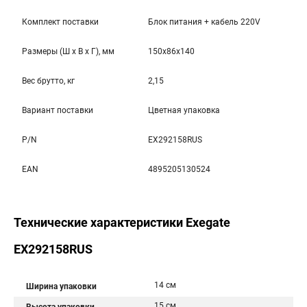
Комплект поставки
Блок питания + кабель 220V
Размеры (Ш x В x Г), мм
150x86x140
Вес брутто, кг
2,15
Вариант поставки
Цветная упаковка
P/N
EX292158RUS
EAN
4895205130524
Технические характеристики Exegate
EX292158RUS
14 см
Ширина упаковки
15 см