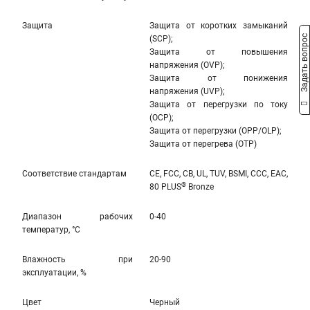
Защита
Защита от коротких замыканий
Задать вопрос
(SCP);
Защита от повышения
напряжения (OVP);
Защита от понижения
напряжения (UVP);
Защита от перегрузки по току
(OCP);
Защита от перегрузки (OPP/OLP);
Защита от перегрева (OTP)
Соответствие стандартам
CE, FCC, CB, UL, TUV, BSMI, CCC, EAC,
®
80 PLUS
Bronze
Диапазон рабочих
0-40
температур, °С
Влажность при
20-90
эксплуатации, %
Цвет
Черный