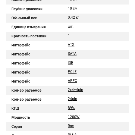
Высота упаковки
10 см
Глубина упаковки
0.42 кг
Объемный вес
шт.
Единица измерения
1
Кратность поставки
ATX
Интерфейс
SATA
Интерфейс
IDE
Интерфейс
PCI-E
Интерфейс
APFC
Интерфейс
2x4+4pin
Кол-во разъемов
24pin
Кол-во разъемов
89%
КПД
1200W
Мощность
Box
Серия