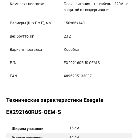
Комплект поставки
Блок питания + кабель 220V с
защитой от выдергивания
Размеры (Ш x В x Г), мм
150x86x140
Вес брутто, кг
2,12
Вариант поставки
Коробка
P/N
EX292160RUS-OEM-S
EAN
4895205133037
Технические характеристики Exegate
EX292160RUS-OEM-S
15 см
Ширина упаковки
14 см