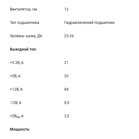
Вентилятор, см
12
Тип подшипника
Гидравлический подшипник
Уровень шума, Дб
23-26
Выходной ток:
+3.3B, А
21
+5B, А
20
+12B, A
68
-12B, A
0,5
+5B
, A
2,5
sb
Мощность: