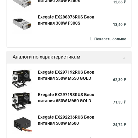
питания 250W F250S
12,66 ₽
Exegate EX288876RUS Блок
питания 300W F300S
13,40 ₽
Показать больше
Аналоги по характеристикам
Exegate EX297192RUS Блок
питания 550W M550 GOLD
62,30 ₽
Exegate EX297193RUS Блок
питания 650W M650 GOLD
71,33 ₽
Exegate EX292236RUS Блок
питания 500W M500
24,72 ₽