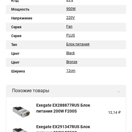
89%
КПД
900W
Мощность
220V
Напряжение
Fan
Серия
PLUS
Серия
Блок питания
Тип
Black
Цвет
Bronze
Цвет
12cm
Ширина
Похожие товары
Exegate EX288877RUS Блок
питания 200W F200S
12,14 ₽
Exegate EX291347RUS Блок