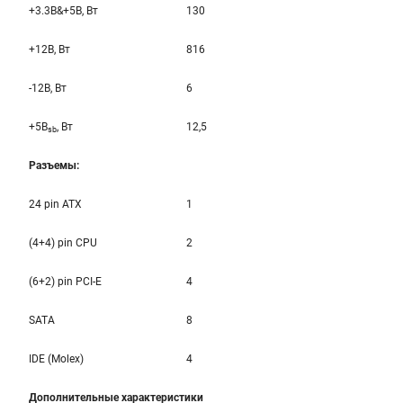
+3.3B&+5B, Вт
130
+12B, Вт
816
-12B, Вт
6
+5B
, Вт
12,5
sb
Разъемы:
24 pin ATX
1
(4+4) pin CPU
2
(6+2) pin PCI-E
4
SATA
8
IDE (Molex)
4
Дополнительные характеристики