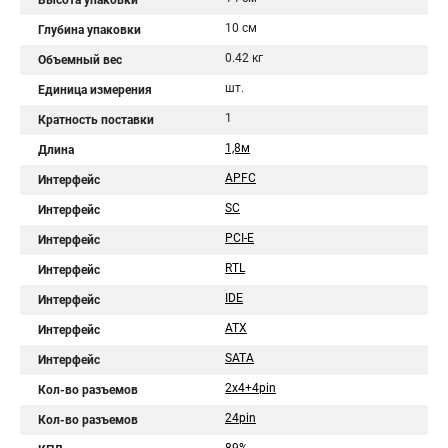
Высота упаковки
10 см
Глубина упаковки
0.42 кг
Объемный вес
шт.
Единица измерения
1
Кратность поставки
1,8м
Длина
APFC
Интерфейс
SC
Интерфейс
PCI-E
Интерфейс
RTL
Интерфейс
IDE
Интерфейс
ATX
Интерфейс
SATA
Интерфейс
2x4+4pin
Кол-во разъемов
24pin
Кол-во разъемов