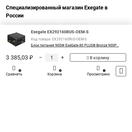
Специализированный магазин
Exegate
в
России
Exegate EX292160RUS-OEM-S
Код товара: EX292160RUS-OEM-S
Блок питания 900W ExeGate 80 PLUS® Bronze 900P...
3 385,03 ₽
–
+
В корзину
0
0
1
Сравнить
Корзина
Просмотрено
Каталог
Оплата
Доставка
Контакты
Войти