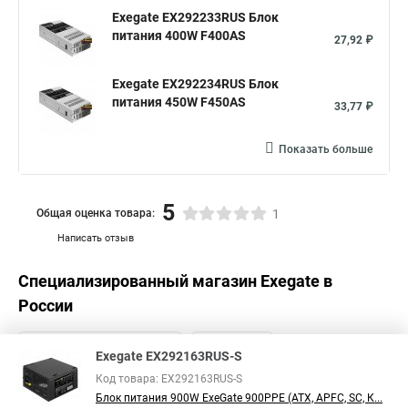
Exegate EX292233RUS Блок
питания 400W F400AS
27,92 ₽
Exegate EX292234RUS Блок
питания 450W F450AS
33,77 ₽
Показать больше
5
Общая оценка товара:
1
Написать отзыв
Специализированный магазин
Exegate
в
России
Exegate EX292163RUS-S
Код товара: EX292163RUS-S
Блок питания 900W ExeGate 900PPE (ATX, APFC, SC, К...