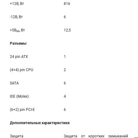
+12B, Вт
816
-12B, Вт
6
+5B
, Вт
12,5
sb
Разъемы:
24 pin ATX
1
(4+4) pin CPU
2
SATA
6
IDE (Molex)
4
(6+2) pin PCI-E
6
Дополнительные характеристики
Защита
Защита от коротких замыканий