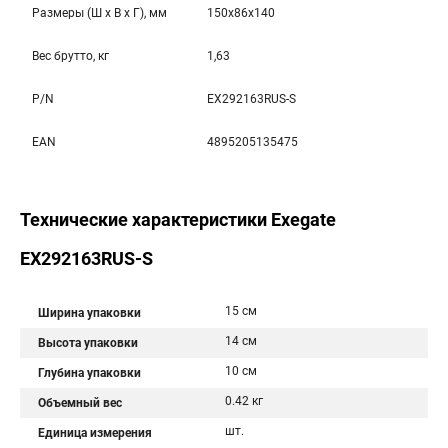
Размеры (Ш x В x Г), мм
150x86x140
Вес брутто, кг
1,63
P/N
EX292163RUS-S
EAN
4895205135475
Технические характеристики Exegate
EX292163RUS-S
15 см
Ширина упаковки
14 см
Высота упаковки
10 см
Глубина упаковки
0.42 кг
Объемный вес
шт.
Единица измерения