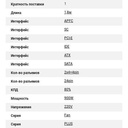
1
Кратность поставки
1,8м
Длина
APFC
Интерфейс
SC
Интерфейс
PCI-E
Интерфейс
IDE
Интерфейс
ATX
Интерфейс
SATA
Интерфейс
2x4+4pin
Кол-во разъемов
24pin
Кол-во разъемов
80%
КПД
900W
Мощность
220V
Напряжение
Fan
Серия
PLUS
Серия