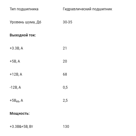
Тип подшипника
Гидравлический подшипник
Уровень шума, Дб
30-35
Выходной ток:
+3.3B, А
21
+5B, А
20
+12B, A
68
-12B, A
0,5
+5B
, A
2,5
sb
Мощность:
+3.3B&+5B, Вт
130