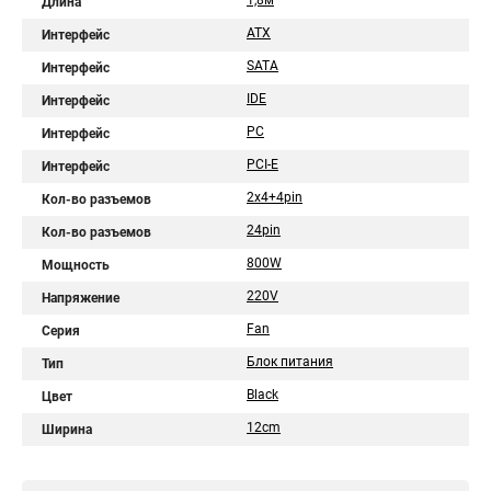
1,8м
Длина
ATX
Интерфейс
SATA
Интерфейс
IDE
Интерфейс
PC
Интерфейс
PCI-E
Интерфейс
2x4+4pin
Кол-во разъемов
24pin
Кол-во разъемов
800W
Мощность
220V
Напряжение
Fan
Серия
Блок питания
Тип
Black
Цвет
12cm
Ширина