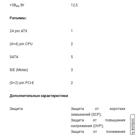
+5B
, Вт
12,5
sb
Разъемы:
24 pin ATX
1
(4+4) pin CPU
2
SATA
5
IDE (Molex)
3
(6+2) pin PCI-E
2
Дополнительные характеристики
Защита
Защита от коротких
замыканий (SCP);
Защита от повышения
Задать вопрос
напряжения (OVP);
Защита от понижения