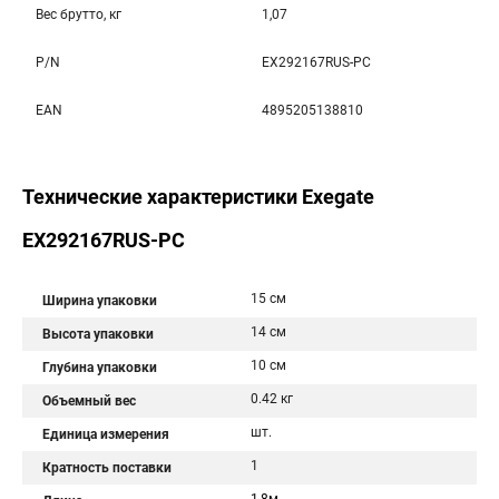
Вес брутто, кг
1,07
P/N
EX292167RUS-PC
EAN
4895205138810
Технические характеристики Exegate
EX292167RUS-PC
15 см
Ширина упаковки
14 см
Высота упаковки
10 см
Глубина упаковки
0.42 кг
Объемный вес
шт.
Единица измерения
1
Кратность поставки