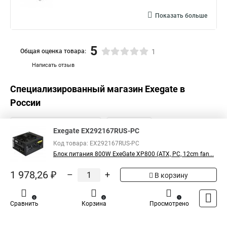
Показать больше
5
Общая оценка товара:
1
Написать отзыв
Специализированный магазин
Exegate
в
России
Exegate EX292167RUS-PC
Код товара: EX292167RUS-PC
Блок питания 800W ExeGate XP800 (ATX, PC, 12cm fan...
1 978,26 ₽
–
+
В корзину
0
0
1
Сравнить
Корзина
Просмотрено
Каталог
Оплата
Доставка
Контакты
Войти