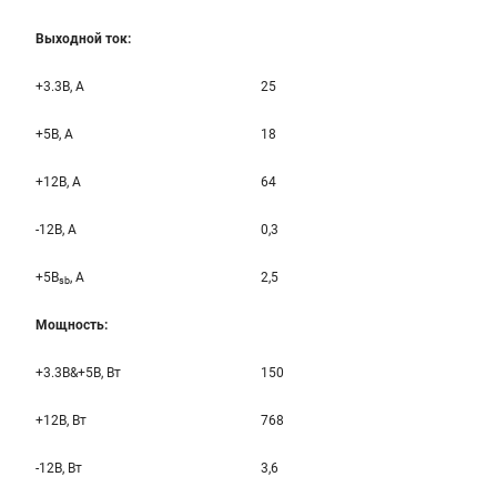
Выходной ток:
+3.3B, А
25
+5B, А
18
+12B, A
64
-12B, A
0,3
+5B
, A
2,5
sb
Мощность:
+3.3B&+5B, Вт
150
+12B, Вт
768
-12B, Вт
3,6