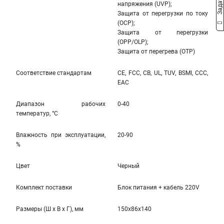
напряжения (UVP);
Защита от перегрузки по току
(OCP);
Защита от перегрузки
(OPP/OLP);
Защита от перегрева (OTP)
Соответствие стандартам
CE, FCC, CB, UL, TUV, BSMI, CCC,
EAC
Диапазон рабочих
0-40
температур, °С
Влажность при эксплуатации,
20-90
%
Цвет
Черный
Комплект поставки
Блок питания + кабель 220V
Размеры (Ш x В x Г), мм
150x86x140