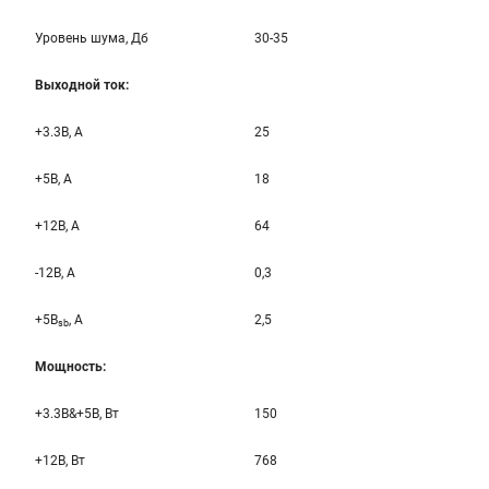
Уровень шума, Дб
30-35
Выходной ток:
+3.3B, А
25
+5B, А
18
+12B, A
64
-12B, A
0,3
+5B
, A
2,5
sb
Мощность:
+3.3B&+5B, Вт
150
+12B, Вт
768