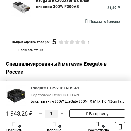
Exegate EX292230RUS Блок
питания 300W F300AS
21,89 ₽
Показать больше
5
Общая оценка товара:
1
Написать отзыв
Специализированный магазин
Exegate
в
России
Exegate EX292181RUS-PC
Код товара: EX292181RUS-PC
Блок питания 800W ExeGate 800NPX (ATX, PC, 12cm fa...
1 943,26 ₽
–
+
В корзину
0
0
1
Сравнить
Корзина
Просмотрено