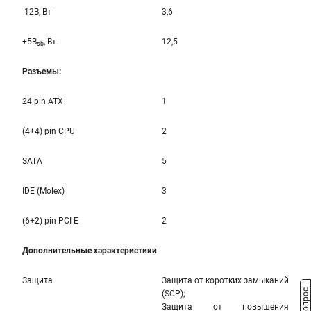
-12B, Вт
3,6
+5B
, Вт
12,5
sb
Разъемы:
24 pin ATX
1
(4+4) pin CPU
2
SATA
5
IDE (Molex)
3
(6+2) pin PCI-E
2
Дополнительные характеристики
Защита
Защита от коротких замыканий
(SCP);
Защита от повышения