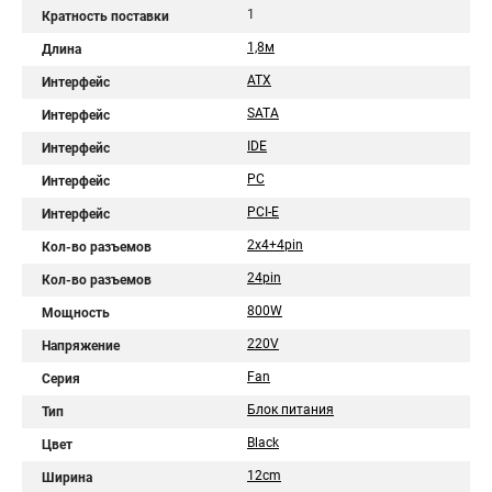
1
Кратность поставки
1,8м
Длина
ATX
Интерфейс
SATA
Интерфейс
IDE
Интерфейс
PC
Интерфейс
PCI-E
Интерфейс
2x4+4pin
Кол-во разъемов
24pin
Кол-во разъемов
800W
Мощность
220V
Напряжение
Fan
Серия
Блок питания
Тип
Black
Цвет
12cm
Ширина