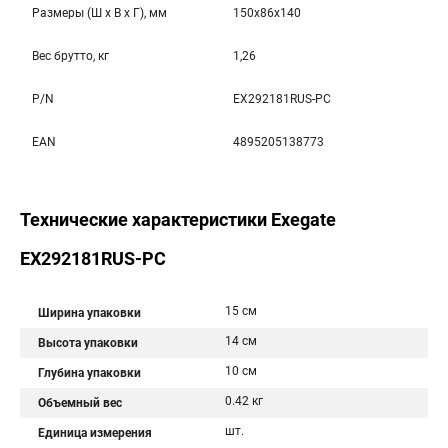
Размеры (Ш x В x Г), мм
150x86x140
Вес брутто, кг
1,26
P/N
EX292181RUS-PC
EAN
4895205138773
Технические характеристики Exegate
EX292181RUS-PC
15 см
Ширина упаковки
14 см
Высота упаковки
10 см
Глубина упаковки
0.42 кг
Объемный вес
шт.
Единица измерения