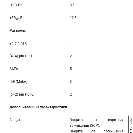
-12B, Вт
3,6
+5B
, Вт
12,5
sb
Разъемы:
24 pin ATX
1
(4+4) pin CPU
2
SATA
5
IDE (Molex)
3
(6+2) pin PCI-E
2
Дополнительные характеристики
Защита
Защита от коротких
Задать вопрос
замыканий (SCP);
Защита от повышения