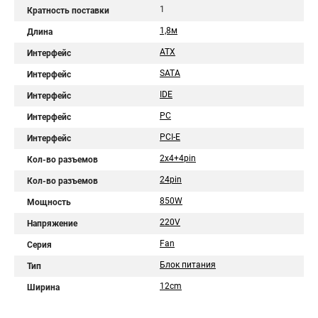
1
Кратность поставки
1,8м
Длина
ATX
Интерфейс
SATA
Интерфейс
IDE
Интерфейс
PC
Интерфейс
PCI-E
Интерфейс
2x4+4pin
Кол-во разъемов
24pin
Кол-во разъемов
850W
Мощность
220V
Напряжение
Fan
Серия
Блок питания
Тип
12cm
Ширина