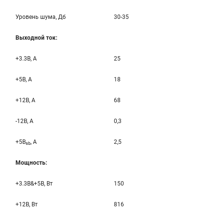
Уровень шума, Дб
30-35
Выходной ток:
+3.3B, А
25
+5B, А
18
+12B, A
68
-12B, A
0,3
+5B
, A
2,5
sb
Мощность:
+3.3B&+5B, Вт
150
+12B, Вт
816