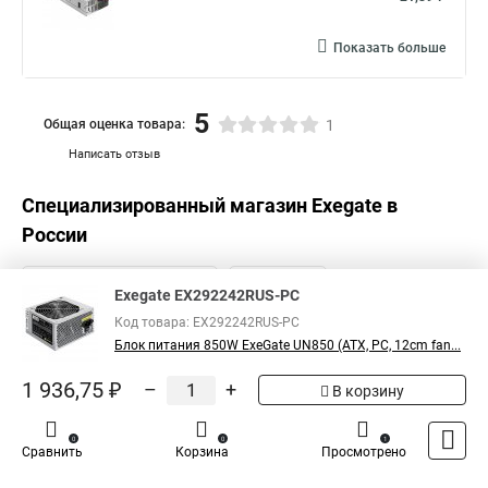
Показать больше
5
Общая оценка товара:
1
Написать отзыв
Специализированный магазин
Exegate
в
России
Exegate EX292242RUS-PC
Код товара: EX292242RUS-PC
Блок питания 850W ExeGate UN850 (ATX, PC, 12cm fan...
1 936,75 ₽
–
+
В корзину
0
0
1
Сравнить
Корзина
Просмотрено
Каталог
Оплата
Доставка
Контакты
Войти