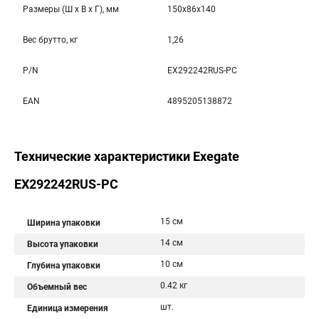
Размеры (Ш x В x Г), мм
150x86x140
Вес брутто, кг
1,26
P/N
EX292242RUS-PC
EAN
4895205138872
Технические характеристики Exegate
EX292242RUS-PC
15 см
Ширина упаковки
14 см
Высота упаковки
10 см
Глубина упаковки
0.42 кг
Объемный вес
шт.
Единица измерения