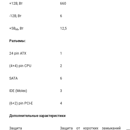
+12B, Вт
660
-12B, Вт
6
+5B
, Вт
12,5
sb
Разъемы:
24 pin ATX
1
(4+4) pin CPU
2
SATA
6
IDE (Molex)
3
(6+2) pin PCI-E
4
Дополнительные характеристики
Защита
Защита от коротких замыканий