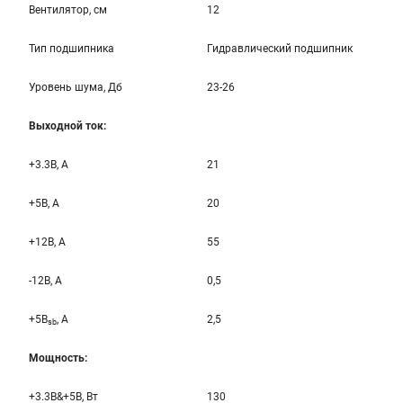
Вентилятор, см
12
Тип подшипника
Гидравлический подшипник
Уровень шума, Дб
23-26
Выходной ток:
+3.3B, А
21
+5B, А
20
+12B, A
55
-12B, A
0,5
+5B
, A
2,5
sb
Мощность:
+3.3B&+5B, Вт
130