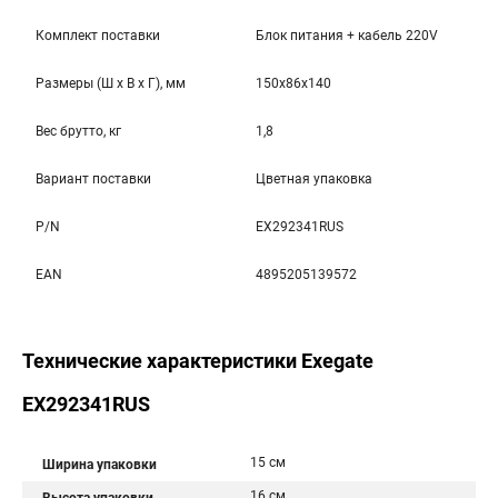
Комплект поставки
Блок питания + кабель 220V
Размеры (Ш x В x Г), мм
150x86x140
Вес брутто, кг
1,8
Вариант поставки
Цветная упаковка
P/N
EX292341RUS
EAN
4895205139572
Технические характеристики Exegate
EX292341RUS
15 см
Ширина упаковки
16 см