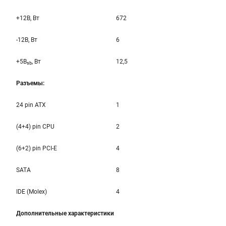
+12B, Вт
672
-12B, Вт
6
+5B
, Вт
12,5
sb
Разъемы:
24 pin ATX
1
(4+4) pin CPU
2
(6+2) pin PCI-E
4
SATA
8
IDE (Molex)
4
Дополнительные характеристики