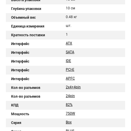
Высота упаковки
10 см
Глубина упаковки
0.48 кг
Объемный вес
шт.
Единица измерения
1
Кратность поставки
ATX
Интерфейс
SATA
Интерфейс
IDE
Интерфейс
PCI-E
Интерфейс
APFC
Интерфейс
2x4+4pin
Кол-во разъемов
24pin
Кол-во разъемов
82%
КПД
750W
Мощность
Box
Серия