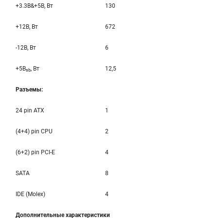
+3.3B&+5B, Вт
130
+12B, Вт
672
-12B, Вт
6
+5B
, Вт
12,5
sb
Разъемы:
24 pin ATX
1
(4+4) pin CPU
2
(6+2) pin PCI-E
4
SATA
8
IDE (Molex)
4
Дополнительные характеристики