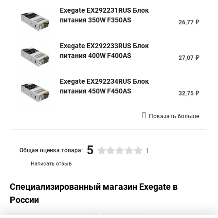
Exegate EX292231RUS Блок
питания 350W F350AS
26,77 ₽
Exegate EX292233RUS Блок
питания 400W F400AS
27,07 ₽
Exegate EX292234RUS Блок
питания 450W F450AS
32,75 ₽
Показать больше
5
Общая оценка товара:
1
Написать отзыв
Специализированный магазин
Exegate
в
России