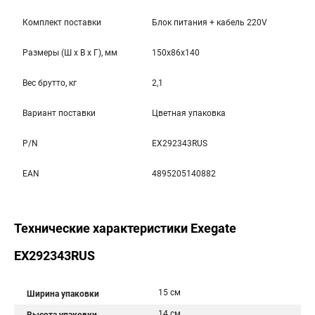
Комплект поставки
Блок питания + кабель 220V
Размеры (Ш x В x Г), мм
150x86x140
Вес брутто, кг
2,1
Вариант поставки
Цветная упаковка
P/N
EX292343RUS
EAN
4895205140882
Технические характеристики Exegate
EX292343RUS
15 см
Ширина упаковки
14 см