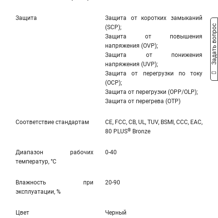
Защита
Защита от коротких замыканий
Задать вопрос
(SCP);
Защита от повышения
напряжения (OVP);
Защита от понижения
напряжения (UVP);
Защита от перегрузки по току
(OCP);
Защита от перегрузки (OPP/OLP);
Защита от перегрева (OTP)
Соответствие стандартам
CE, FCC, CB, UL, TUV, BSMI, CCC, EAC,
®
80 PLUS
Bronze
Диапазон рабочих
0-40
температур, °С
Влажность при
20-90
эксплуатации, %
Цвет
Черный