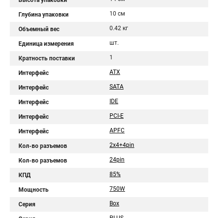
Высота упаковки
10 см
Глубина упаковки
0.42 кг
Объемный вес
шт.
Единица измерения
1
Кратность поставки
ATX
Интерфейс
SATA
Интерфейс
IDE
Интерфейс
PCI-E
Интерфейс
APFC
Интерфейс
2x4+4pin
Кол-во разъемов
24pin
Кол-во разъемов
85%
КПД
750W
Мощность
Box
Серия