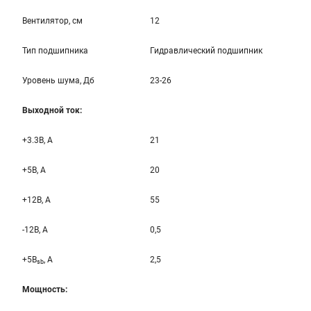
Вентилятор, см
12
Тип подшипника
Гидравлический подшипник
Уровень шума, Дб
23-26
Выходной ток:
+3.3B, А
21
+5B, А
20
+12B, A
55
-12B, A
0,5
+5B
, A
2,5
sb
Мощность: