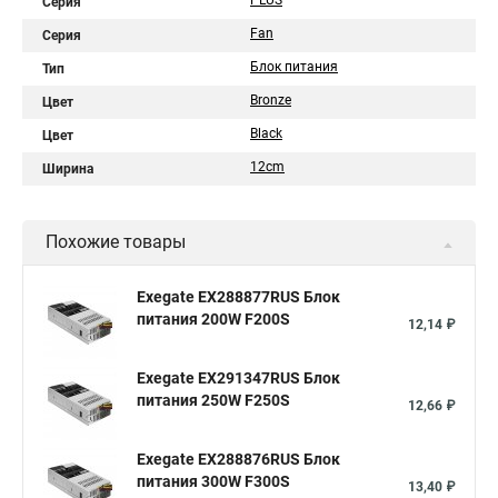
PLUS
Серия
Fan
Серия
Блок питания
Тип
Bronze
Цвет
Black
Цвет
12cm
Ширина
Похожие товары
Exegate EX288877RUS Блок
питания 200W F200S
12,14 ₽
Exegate EX291347RUS Блок
питания 250W F250S
12,66 ₽
Exegate EX288876RUS Блок
питания 300W F300S
13,40 ₽