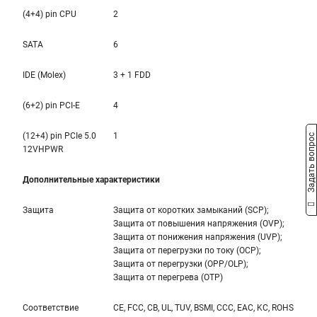
(4+4) pin CPU
2
SATA
6
IDE (Molex)
3 + 1 FDD
(6+2) pin PCI-E
4
(12+4) pin PCIe 5.0
1
Задать вопрос
12VHPWR
Дополнительные характеристики
Защита
Защита от коротких замыканий (SCP);
Защита от повышения напряжения (OVP);
Защита от понижения напряжения (UVP);
Защита от перегрузки по току (OCP);
Защита от перегрузки (OPP/OLP);
Защита от перегрева (OTP)
Соответствие
CE, FCC, CB, UL, TUV, BSMI, CCC, EAC, KC, ROHS