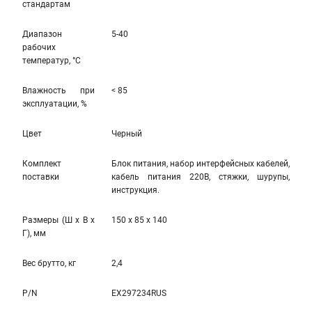
стандартам
Диапазон
5-40
рабочих
температур, °С
Влажность при
< 85
эксплуатации, %
Цвет
Черный
Комплект
Блок питания, набор интерфейсных кабелей,
поставки
кабель питания 220В, стяжки, шурупы,
инструкция.
Размеры (Ш x В x
150 x 85 x 140
Г), мм
Вес брутто, кг
2,4
P/N
EX297234RUS