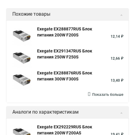
Похожие товары
Exegate EX288877RUS Блок
питания 200W F200S
12,14 ₽
Exegate EX291347RUS Блок
питания 250W F250S
12,66 ₽
Exegate EX288876RUS Блок
питания 300W F300S
13,40 ₽
Показать больше
Аналоги по характеристикам
Exegate EX292229RUS Блок
питания 200W F200AS
19,41 ₽