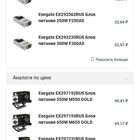
Exegate EX292562RUS Блок
питания 250W F250AS
22,64 ₽
Exegate EX292230RUS Блок
питания 300W F300AS
22,57 ₽
Показать больше
Аналоги по цене
Exegate EX297192RUS Блок
питания 550W M550 GOLD
60,41 ₽
Exegate EX297193RUS Блок
питания 650W M650 GOLD
69,17 ₽
Exegate EX297232RUS Блок