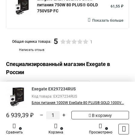
питания 750W 80 PLUS® GOLD
61,55 ₽
750VSP FС
Показать больше
5
Общая оценка товара:
1
Написать отзыв
Специализированный магазин
Exegate
в
России
Exegate EX297234RUS
Код товара: EX297234RUS
Блок питания 1000W ExeGate 80 PLUS® GOLD 1000V...
6 939,39 ₽
–
+
В корзину
0
0
1
Сравнить
Корзина
Просмотрено