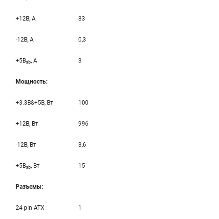
+12B, A
83
-12B, A
0,3
+5B
, A
3
sb
Мощность:
+3.3B&+5B, Вт
100
+12B, Вт
996
-12B, Вт
3,6
+5B
, Вт
15
sb
Разъемы:
24 pin ATX
1